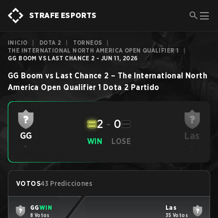
STRAFE ESPORTS
INICIO
|
DOTA 2
|
TORNEOS
|
THE INTERNATIONAL NORTH AMERICA OPEN QUALIFIER 1
|
GG BOOM VS LAST CHANCE 2 - JUN 11, 2026
GG Boom
vs
Last Chance 2
–
The International North
America Open Qualifier 1
Dota 2
Partido
2
-
0
Las
GG
WIN
LOSE
-
-
VOTOS
43 Predicciones
GG
WIN
Las
8 Votos
35 Votos