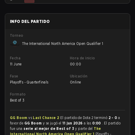
INFO DEL PARTIDO
Torneo
The International North America Open Qualifier 1
Fecha
Hora de inicio
11 June
00:00
Fase
Ubicación
Playoffs - Quarterfinals
Online
Formato
Best of 3
GG Boom
vs
Last Chance 2
El partido de Dota 2 terminó
2 - 0
a
favor de
GG Boom
y se jugó el
11 jun 2026
a las
0:00
. El partido
fue una
serie al mejor de Best of 3
y parte del
The
International North America Open Qualifier 1
Playoffs -