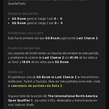
Quarterfinals.
Desglose del partido
GG Boom
ganó el Juego 1 con
0 - 0
GG Boom
ganó el Juego 2 con
0 - 0
Estadísticas cara a cara
Esta fue la primera vez que
GG Boom
jugó contra
Last Chance 2
.
Predicción del partido
Los usuarios de Strafe tenían un favorito abrumador en este partido,
y predijeron la victoria de
Last Chance 2
con
81.4%
de los votos a
su favor y
18.6%
de los votos para
GG Boom
.
Dónde ver
El partido en vivo de
GG Boom vs Last Chance 2
se transmitió en
strafe.com, Twitch y Youtube. Para ver más partidos como este, visita
el
calendario de partidos de Dota 2
.
Sigue el resto de la acción del
The International North America
Open Qualifier 1
, así como VODs, destacados y transmisiones en
vivo, todo en Strafe.