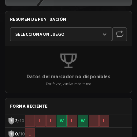
RESUMEN DE PUNTUACIÓN
SELECCIONA UN JUEGO
Datos del marcador no disponibles
Por favor, vuelve más tarde
FORMA RECIENTE
2
/10
L
L
L
W
L
W
L
L
0
/10
L