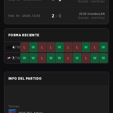
Bracket - Semifinal
2
2026 IstanbuLAN
2
-
0
feb. 14 - 2026, 12:30
Bracket - Semifinal
FORMA RECIENTE
4
/10
L
W
L
L
W
L
L
W
L
W
7
/10
W
W
L
W
W
L
W
L
W
W
INFO DEL PARTIDO
Torneo