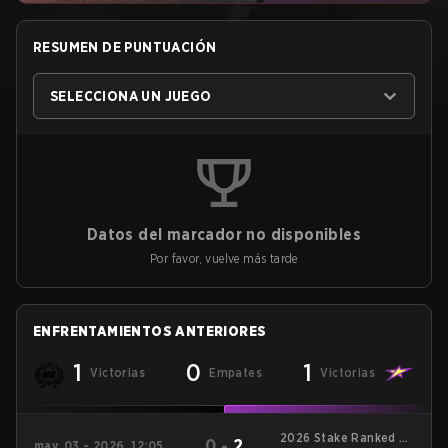
RESUMEN DE PUNTUACIÓN
SELECCIONA UN JUEGO
Datos del marcador no disponibles
Por favor, vuelve más tarde
ENFRENTAMIENTOS ANTERIORES
1
0
1
Victorias
Empates
Victorias
2026 Stake Ranked Ep
0
-
2
may. 03 - 2026, 12:05