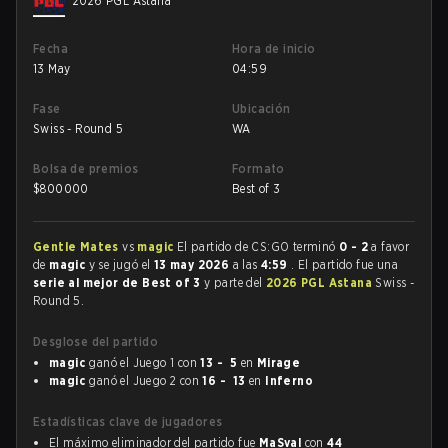
2026 PGL Astana
Fecha
Hora de inicio
13 May
04:59
Fase
Ubicación
Swiss - Round 5
WA
Bolsa de premios
Formato
$
800000
Best of 3
Gentle Mates
vs
magic
El partido de CS:GO terminó
0 - 2
a favor
de
magic
y se jugó el
13 may 2026
a las
4:59
. El partido fue una
serie al mejor de Best of 3
y parte del
2026 PGL Astana
Swiss -
Round 5.
Desglose del partido
magic
ganó el Juego 1 con
13 - 5
en
Mirage
magic
ganó el Juego 2 con
16 - 13
en
Inferno
Estadísticas clave de jugadores
El máximo eliminador del partido fue
MaSval
con
44