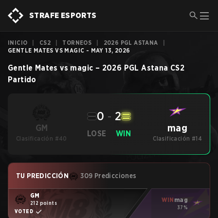
STRAFE ESPORTS
INICIO
|
CS2
|
TORNEOS
|
2026 PGL ASTANA
|
GENTLE MATES VS MAGIC - MAY 13, 2026
Gentle Mates
vs
magic
–
2026 PGL Astana
CS2
Partido
0
-
2
mag
GM
LOSE
WIN
Clasificación #40
Clasificación #14
TU PREDICCIÓN
309 Predicciones
GM
WIN
mag
212 points
37%
VOTED