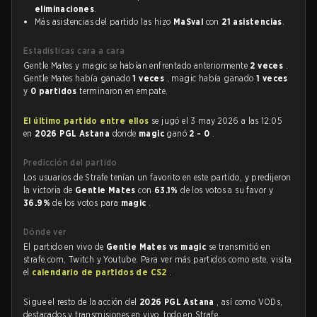
eliminaciones
.
Más asistencias del partido las hizo
MaSval
con
21 asistencias
.
Estadísticas cara a cara
Gentle Mates y magic se habían enfrentado anteriormente
2 veces
.
Gentle Mates había ganado
1 veces
, magic había ganado
1 veces
y
0 partidos
terminaron en empate.
El último partido entre ellos
se jugó el 3 may 2026 a las 12:05
en
2026 PGL Astana
donde
magic
ganó
2 - 0
.
Predicción del partido
Los usuarios de Strafe tenían un favorito en este partido, y predijeron
la victoria de
Gentle Mates
con
63.1%
de los votos a su favor y
36.9%
de los votos para
magic
.
Dónde ver
El partido en vivo de
Gentle Mates vs magic
se transmitió en
strafe.com, Twitch y Youtube. Para ver más partidos como este, visita
el
calendario de partidos de CS2
.
Sigue el resto de la acción del
2026 PGL Astana
, así como VODs,
destacados y transmisiones en vivo, todo en Strafe.