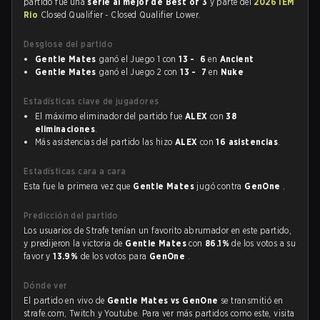
partido fue una
serie al mejor de Best of 3
y parte del
2026 IEM
Rio
Closed Qualifier - Closed Qualifier Lower.
Desglose del partido
Gentle Mates
ganó el Juego 1 con
13 - 6
en
Ancient
Gentle Mates
ganó el Juego 2 con
13 - 7
en
Nuke
Estadísticas clave de jugadores
El máximo eliminador del partido fue
ALEX
con
38
eliminaciones
.
Más asistencias del partido las hizo
ALEX
con
16 asistencias
.
Estadísticas cara a cara
Esta fue la primera vez que
Gentle Mates
jugó contra
GenOne
.
Predicción del partido
Los usuarios de Strafe tenían un favorito abrumador en este partido,
y predijeron la victoria de
Gentle Mates
con
86.1%
de los votos a su
favor y
13.9%
de los votos para
GenOne
.
Dónde ver
El partido en vivo de
Gentle Mates vs GenOne
se transmitió en
strafe.com, Twitch y Youtube. Para ver más partidos como este, visita