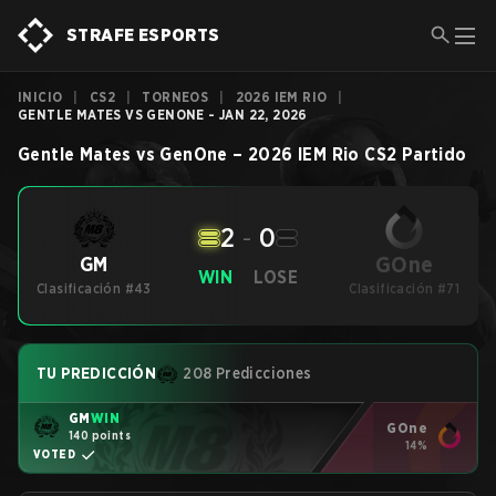
STRAFE ESPORTS
INICIO
|
CS2
|
TORNEOS
|
2026 IEM RIO
|
GENTLE MATES VS GENONE - JAN 22, 2026
Gentle Mates
vs
GenOne
–
2026 IEM Rio
CS2
Partido
2
-
0
GOne
GM
WIN
LOSE
Clasificación #43
Clasificación #71
TU PREDICCIÓN
208 Predicciones
GM
WIN
GOne
140 points
14%
VOTED