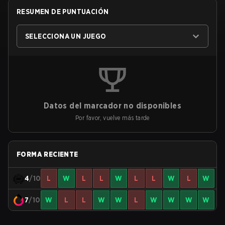
RESUMEN DE PUNTUACIÓN
SELECCIONA UN JUEGO
Datos del marcador no disponibles
Por favor, vuelve más tarde
FORMA RECIENTE
4
/10
L
W
L
L
W
L
L
W
L
W
7
/10
W
L
L
W
W
L
W
W
W
W