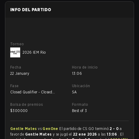
INFO DEL PARTIDO
Torneo
2026 IEM Rio
Fecha
Hora de inicio
22 January
13:06
Fase
Ubicación
Closed Qualifier - Closed
SA
Qualifier Lower
Bolsa de premios
Formato
$
300000
Best of 3
Gentle Mates
vs
GenOne
El partido de CS:GO terminó
2 - 0
a
favor de
Gentle Mates
y se jugó el
22 ene 2026
a las
13:06
. El