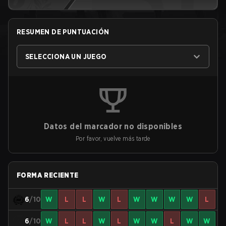
RESUMEN DE PUNTUACIÓN
SELECCIONA UN JUEGO
Datos del marcador no disponibles
Por favor, vuelve más tarde
FORMA RECIENTE
6
/10
W
L
L
W
L
W
W
W
W
L
6
/10
W
L
L
W
L
W
W
L
W
W