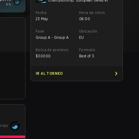
Championship: European Series #1
9%
Fecha
Hora de inicio
23 May
08:00
Fase
Ubicación
Group A - Group A
EU
Bolsa de premios
Formato
$
30000
Best of 3
IR AL TORNEO
orias