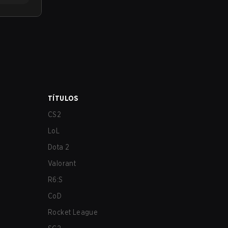
TÍTULOS
CS2
LoL
Dota 2
Valorant
R6:S
CoD
Rocket League