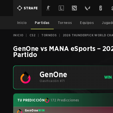
STRAFE
Inicio
Partidas
Torneos
Equipos
Jugad
INICIO
|
CS2
|
TORNEOS
|
2026 THUNDERPICK WORLD CHAM
GenOne
vs
MANA eSports
–
202
Partido
GenOne
WIN
Clasificación #71
TU PREDICCIÓN
172 Predicciones
GenOne
WIN