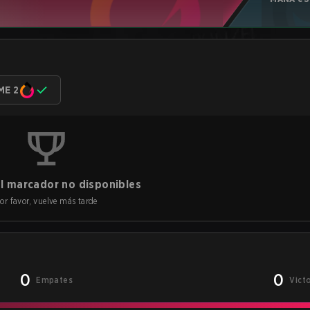
ME 2
l marcador no disponibles
or favor, vuelve más tarde
0
0
Empates
Vict