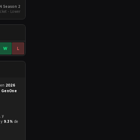
N Season 2
cket - Lower
W
L
5 en
2026
e
GenOne
r y
9.3%
de