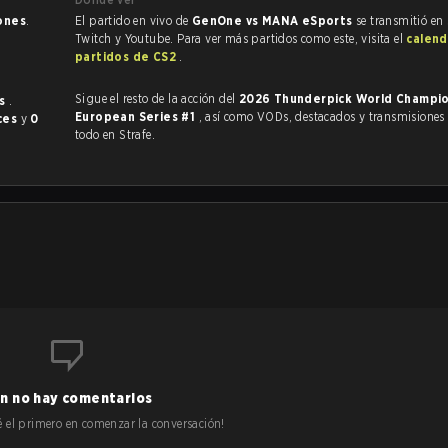
iones
.
El partido en vivo de
GenOne vs MANA eSports
se transmitió en 
Twitch y Youtube. Para ver más partidos como este, visita el
calend
partidos de CS2
.
Sigue el resto de la acción del
2026 Thunderpick World Champio
es
.
European Series #1
, así como VODs, destacados y transmisiones en vivo,
ces
y
0
todo en Strafe.
n no hay comentarios
 sé el primero en comenzar la conversación!