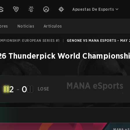
Apuestas De Esports
ores
Noticias
Artículos
PIONSHIP: EUROPEAN SERIES #1
|
GENONE VS MANA ESPORTS - MAY 2
6 Thunderpick World Championship
MANA eSports
2
-
0
LOSE
-
MANA eS