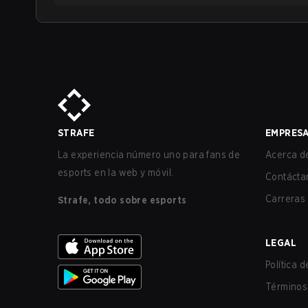
STRAFE
EMPRES
La experiencia número uno para fans de
Acerca de
esports en la web y móvil.
Contácta
Carreras
Strafe, todo sobre esports
LEGAL
Política 
Términos 