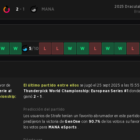
2025 Dracula
2
-
1
MANA
Bra
W
W
5
/10
L
L
W
W
L
W
W
L
avor de
El último partido entre ellos
se jugó el 25 sept 2025 a las 15:5
erie al
Thunderpick World Championship: European Series #1
dond
ionship:
ganó
2 - 1
.
Predicción del partido
Los usuarios de Strafe tenían un favorito abrumador en este partido, y
predijeron la victoria de
GenOne
con
90.7%
de los votos a su favo
los votos para
MANA eSports
.
Dónde ver