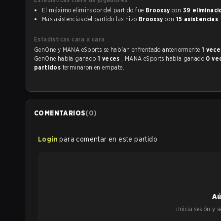
El máximo eliminador del partido fue
Brooxsy
con
39 eliminac
Más asistencias del partido las hizo
Brooxsy
con
15 asistencias
.
Estadísticas cara a cara
GenOne y MANA eSports se habían enfrentado anteriormente
1 vec
GenOne había ganado
1 veces
, MANA eSports había ganado
0 ve
partidos
terminaron en empate.
COMENTARIOS
(
0
)
Login
para comentar en este partido
Aú
¡Inicia sesión y