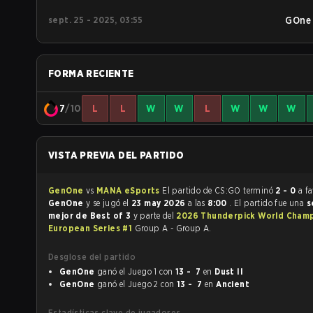
sept. 25 - 2025, 03:55
GOne
FORMA RECIENTE
7
/10
L
L
W
W
L
W
W
W
VISTA PREVIA DEL PARTIDO
GenOne
vs
MANA eSports
El partido de CS:GO terminó
2 - 0
a f
GenOne
y se jugó el
23 may 2026
a las
8:00
. El partido fue una
s
mejor de Best of 3
y parte del
2026 Thunderpick World Champ
European Series #1
Group A - Group A.
Desglose del partido
GenOne
ganó el Juego 1 con
13 - 7
en
Dust II
GenOne
ganó el Juego 2 con
13 - 7
en
Ancient
Estadísticas clave de jugadores