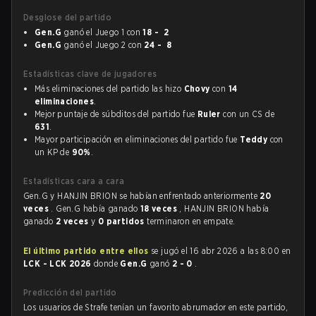
Desglose del partido
Gen.G
ganó el Juego 1 con
18 - 2
Gen.G
ganó el Juego 2 con
24 - 8
Estadísticas clave de jugadores
Más eliminaciones del partido las hizo
Chovy
con
14
eliminaciones
.
Mejor puntaje de súbditos del partido fue
Ruler
con un CS de
631
.
Mayor participación en eliminaciones del partido fue
Teddy
con
un KP de
90%
.
Estadísticas cara a cara
Gen.G y HANJIN BRION se habían enfrentado anteriormente
20
veces
. Gen.G había ganado
18 veces
, HANJIN BRION había
ganado
2 veces
y
0 partidos
terminaron en empate.
El último partido entre ellos
se jugó el 16 abr 2026 a las 8:00 en
LCK - LCK 2026
donde
Gen.G
ganó
2 - 0
.
Predicción del partido
Los usuarios de Strafe tenían un favorito abrumador en este partido,