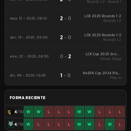
Rounds 1-2 - Round 1
LCK 2025 Rounds 1-2
2
-
0
may. 31 - 2025, 08:10
Rounds 1-2
LCK 2025 Rounds 1-2
2
-
0
abr. 19 - 2025, 06:00
Rounds 1-2
LCK Cup 2025 Group
0
-
2
ene. 23 - 2025, 08:00
Group Stage
Stage
KeSPA Cup 2024 Play-
1
-
0
dic. 04 - 2024, 10:45
Play-In
In
FORMA RECIENTE
4
/10
W
W
L
L
L
W
W
L
L
L
4
/10
W
L
L
L
L
W
W
L
W
L