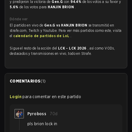
y predijeron la victoria de
Gen.G
con
94.4%
de los votos a su favor y
5.6%
de los votos para
HANJIN BRION
.
Dónde ver
El partido en vivo de
Gen.G vs HANJIN BRION
se transmitió en
strafe.com, Twitch y Youtube. Para ver más partidos como este, visita
el
calendario de partidos de LoL
.
Sigue el resto de la acción del
LCK - LCK 2026
, así como VODs,
destacados y transmisiones en vivo, todo en Strafe.
COMENTARIOS
(
1
)
Login
para comentar en este partido
Pyroboss
70d
pls brion lock in