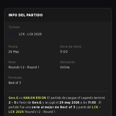
INFO DEL PARTIDO
Torneo
LCK - LCK 2026
Fecha
Hora de inicio
29 May
11:00
Fase
Ubicación
Rounds 1-2 - Round 1
Online
Formato
Best of 3
Gen.G
vs
HANJIN BRION
El partido de League of Legends terminó
2 - 0
a favor de
Gen.G
y se jugó el
29 may 2026
a las
11:00
. El
partido fue una
serie al mejor de Best of 3
y parte del
LCK -
LCK 2026
Rounds 1-2 - Round 1.