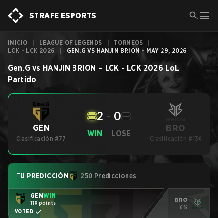
STRAFE ESPORTS
INICIO
|
LEAGUE OF LEGENDS
|
TORNEOS
|
LCK - LCK 2026
|
GEN.G VS HANJIN BRION - MAY 29, 2026
Gen.G
vs
HANJIN BRION
–
LCK - LCK 2026
LoL
Partido
2
-
0
BRO
GEN
WIN
LOSE
Clasificación #77
Clasificación #136
TU PREDICCIÓN
250 Predicciones
GEN
WIN
BRO
118 points
6%
VOTED