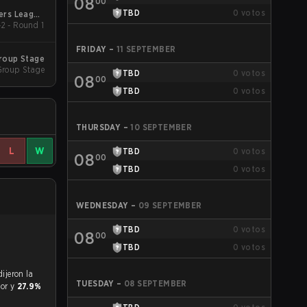
08
00
TBD
0
votos
gers League
2 - Round 1
2026
FRIDAY
–
11 SEPTEMBER
Group Stage
Group Stage
TBD
0
votos
08
00
TBD
0
votos
THURSDAY
–
10 SEPTEMBER
L
W
TBD
0
votos
08
00
TBD
0
votos
WEDNESDAY
–
09 SEPTEMBER
TBD
0
votos
08
00
TBD
0
votos
TUESDAY
–
08 SEPTEMBER
vor y
27.9%