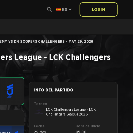
ES
LOGIN
EMY VS DN SOOPERS CHALLENGERS - MAY 29, 2026
ers League - LCK Challengers
INFO DEL PARTIDO
Torneo
LCK Challengers League - LCK
Challengers League 2026
Fecha
Hora de inicio
29 May
05:00
ngers