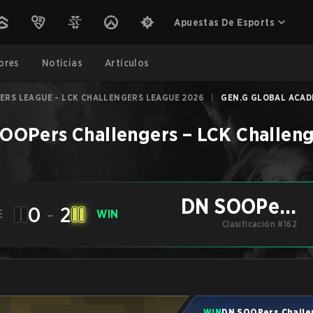
Apuestas De Esports
ores
Noticias
Artículos
ERS LEAGUE - LCK CHALLENGERS LEAGUE 2026
|
GEN.G GLOBAL ACAD
OOPers Challengers
–
LCK Challeng
DN SOOPers
0
-
2
E
WIN
Challengers
Clasificación #162
WIN
DN SOOPers Challe