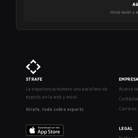
Aú
¡Inicia sesión y
STRAFE
EMPRES
La experiencia número uno para fans de
Acerca de
esports en la web y móvil.
Contácta
Carreras
Strafe, todo sobre esports
LEGAL