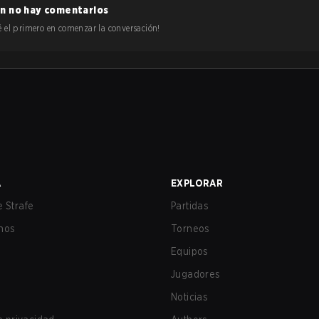
n no hay comentarios
 sé el primero en comenzar la conversación!
A
EXPLORAR
 Strafe
Partidas
nos
Torneos
Equipos
Jugadores
Noticias