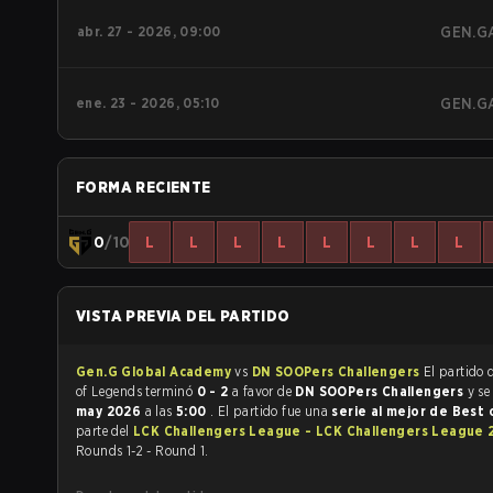
abr. 27 - 2026, 09:00
GEN.G
ene. 23 - 2026, 05:10
GEN.G
FORMA RECIENTE
0
/10
L
L
L
L
L
L
L
L
VISTA PREVIA DEL PARTIDO
Gen.G Global Academy
vs
DN SOOPers Challengers
El partido de Le
of Legends terminó
0 - 2
a favor de
DN SOOPers Challengers
y se
may 2026
a las
5:00
. El partido fue una
serie al mejor de Best 
parte del
LCK Challengers League - LCK Challengers League 
Rounds 1-2 - Round 1.