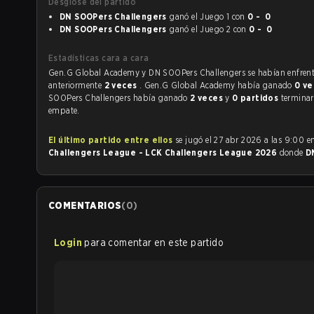
Desglose del partido
DN SOOPers Challengers
ganó el Juego 1 con
0 - 0
DN SOOPers Challengers
ganó el Juego 2 con
0 - 0
Estadísticas cara a cara
Gen.G Global Academy y DN SOOPers Challengers se habían enfrentado
anteriormente
2 veces
. Gen.G Global Academy había ganado
0 v
SOOPers Challengers había ganado
2 veces
y
0 partidos
termina
empate.
El último partido entre ellos
se jugó el 27 abr 2026 a las 9:00 
Challengers League - LCK Challengers League 2026
donde
D
COMENTARIOS
(
0
)
Login
para comentar en este partido