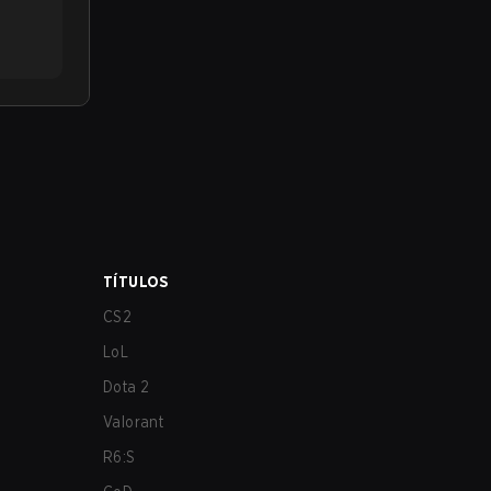
TÍTULOS
CS2
LoL
Dota 2
Valorant
R6:S