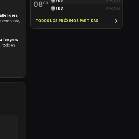
TBD
0
votos
08
00
TBD
0
votos
allengers
TODOS LOS PRÓXIMOS PARTIDAS
s como este,
allengers