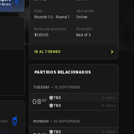
1 Votos
Fase
Ubicación
Rounds 1-2 - Round 1
Online
Bolsa de premios
Formato
$
56500
Best of 3
IR AL TORNEO
PARTIDOS RELACIONADOS
TUESDAY
–
15 SEPTEMBER
TBD
0
votos
08
00
TBD
0
votos
orias
MONDAY
–
14 SEPTEMBER
TBD
0
votos