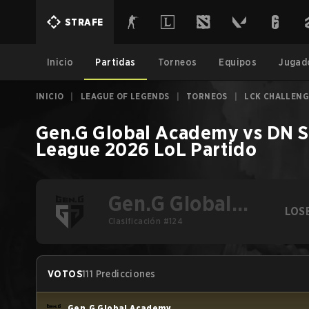
STRAFE
Inicio
Partidas
Torneos
Equipos
Jugad
INICIO
|
LEAGUE OF LEGENDS
|
TORNEOS
|
LCK CHALLENG
Gen.G Global Academy
vs
DN S
League 2026
LoL
Partido
Gen.G Global
LOS
Academy
Clasificación #124
VOTOS
111 Predicciones
Gen.G Global Academy