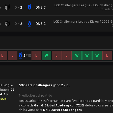
LCK Challengers League - LCK Challen
A
0
-
2
DNS.C
Rounds 1-
LCK Challengers League Kickoff 2026 
A
0
-
2
DNS.C
L
L
5
/10
L
W
L
L
W
W
W
L
ague
SOOPers Challengers
ganó
2 - 0
.
 jugó el
29
of 3
y
Predicción del partido
2026
Los usuarios de Strafe tenían un claro favorito en este partido, y predijeron la
victoria de
Gen.G Global Academy
con
72.1%
de los votos a su fa
de los votos para
DN SOOPers Challengers
.