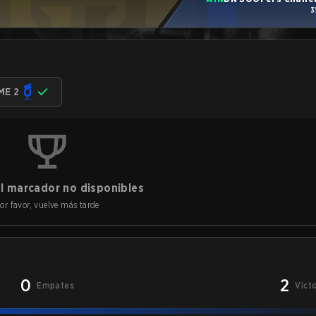
3
ME 2
l marcador no disponibles
or favor, vuelve más tarde
0
2
Empates
Vict