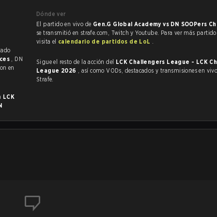
Dónde ver
El partido en vivo de
Gen.G Global Academy vs DN SOOPers Ch
se transmitió en strafe.com, Twitch y Youtube. Para ver más partido
visita el
calendario de partidos de LoL
.
eces
, DN
Sigue el resto de la acción del
LCK Challengers League - LCK Ch
ron en
League 2026
, así como VODs, destacados y transmisiones en vivo, todo en
Strafe.
en
LCK
N