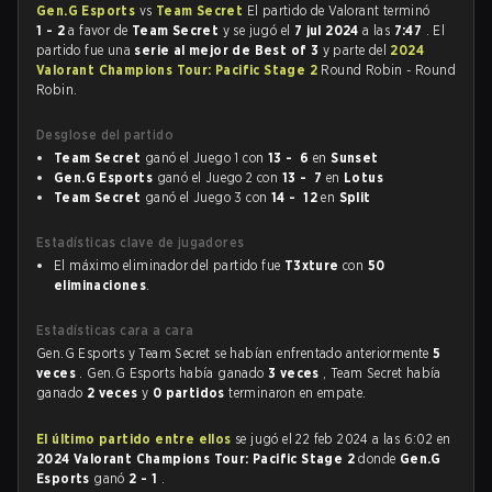
Gen.G Esports
vs
Team Secret
El partido de Valorant terminó
1 - 2
a favor de
Team Secret
y se jugó el
7 jul 2024
a las
7:47
. El
partido fue una
serie al mejor de Best of 3
y parte del
2024
Valorant Champions Tour: Pacific Stage 2
Round Robin - Round
Robin.
Desglose del partido
Team Secret
ganó el Juego 1 con
13 - 6
en
Sunset
Gen.G Esports
ganó el Juego 2 con
13 - 7
en
Lotus
Team Secret
ganó el Juego 3 con
14 - 12
en
Split
Estadísticas clave de jugadores
El máximo eliminador del partido fue
T3xture
con
50
eliminaciones
.
Estadísticas cara a cara
Gen.G Esports y Team Secret se habían enfrentado anteriormente
5
veces
. Gen.G Esports había ganado
3 veces
, Team Secret había
ganado
2 veces
y
0 partidos
terminaron en empate.
El último partido entre ellos
se jugó el 22 feb 2024 a las 6:02 en
2024 Valorant Champions Tour: Pacific Stage 2
donde
Gen.G
Esports
ganó
2 - 1
.