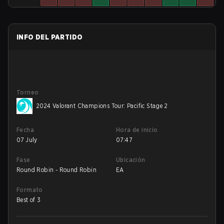
INFO DEL PARTIDO
Torneo
2024 Valorant Champions Tour: Pacific Stage 2
Fecha
Hora de inicio
07 July
07:47
Fase
Ubicación
Round Robin - Round Robin
EA
Formato
Best of 3