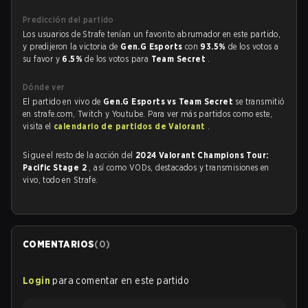
Predicción del partido
Los usuarios de Strafe tenían un favorito abrumador en este partido,
y predijeron la victoria de
Gen.G Esports
con
93.5%
de los votos a
su favor y
6.5%
de los votos para
Team Secret
.
Dónde ver
El partido en vivo de
Gen.G Esports vs Team Secret
se transmitió
en strafe.com, Twitch y Youtube. Para ver más partidos como este,
visita el
calendario de partidos de Valorant
.
Sigue el resto de la acción del
2024 Valorant Champions Tour:
Pacific Stage 2
, así como VODs, destacados y transmisiones en
vivo, todo en Strafe.
COMENTARIOS
(
0
)
Login
para comentar en este partido