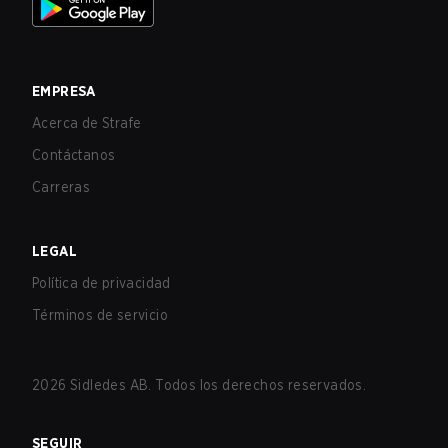
EMPRESA
Acerca de Strafe
Contáctanos
Carreras
LEGAL
Política de privacidad
Términos de servicio
2026
Sidledes AB. Todos los derechos reservados.
SEGUIR