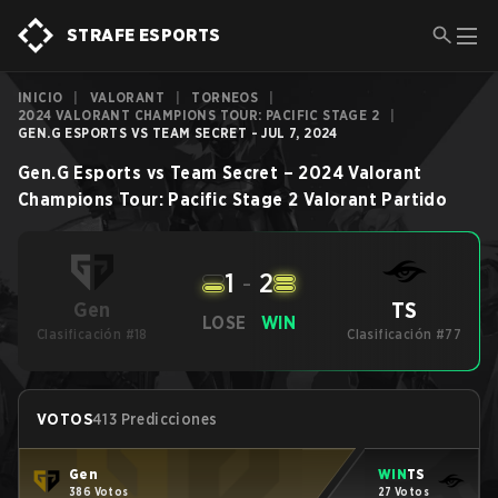
STRAFE ESPORTS
INICIO
|
VALORANT
|
TORNEOS
|
2024 VALORANT CHAMPIONS TOUR: PACIFIC STAGE 2
|
GEN.G ESPORTS VS TEAM SECRET - JUL 7, 2024
Gen.G Esports
vs
Team Secret
–
2024 Valorant
Champions Tour: Pacific Stage 2
Valorant
Partido
1
-
2
TS
Gen
LOSE
WIN
Clasificación #18
Clasificación #77
VOTOS
413 Predicciones
Gen
WIN
TS
386 Votos
27 Votos