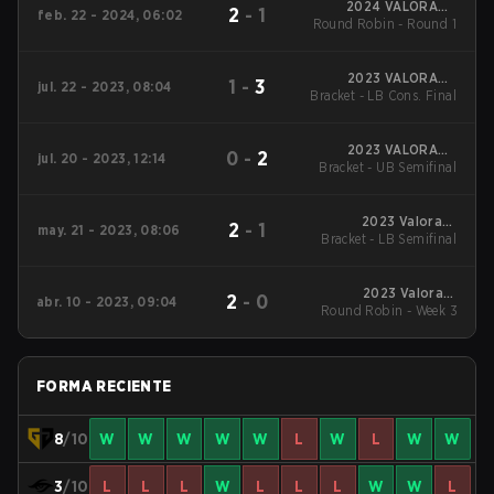
2024 VALORANT
2
-
1
feb. 22 - 2024, 06:02
Round Robin - Round 1
Champions Tour:
Pacific KICK-OFF
2023 VALORANT
1
-
3
jul. 22 - 2023, 08:04
Bracket - LB Cons. Final
Champions Tour
Pacific Last Chance
Qualifier
2023 VALORANT
0
-
2
jul. 20 - 2023, 12:14
Bracket - UB Semifinal
Champions Tour
Pacific Last Chance
Qualifier
2023 Valorant
2
-
1
may. 21 - 2023, 08:06
Bracket - LB Semifinal
Champions Tour:
Pacific League
2023 Valorant
2
-
0
abr. 10 - 2023, 09:04
Round Robin - Week 3
Champions Tour:
Pacific League
FORMA RECIENTE
8
/10
W
W
W
W
W
L
W
L
W
W
3
/10
L
L
L
W
L
L
L
W
W
L