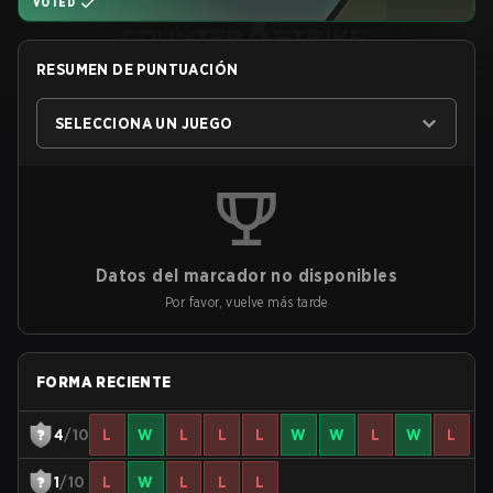
VOTED
RESUMEN DE PUNTUACIÓN
SELECCIONA UN JUEGO
Datos del marcador no disponibles
Por favor, vuelve más tarde
FORMA RECIENTE
4
/10
L
W
L
L
L
W
W
L
W
L
1
/10
L
W
L
L
L