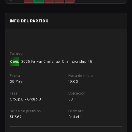
INFO DEL PARTIDO
Torneo
2026 Parken Challenger Championship #6
Fecha
Hora de inicio
09 May
19:00
Fase
Ubicación
Group B - Group B
EU
Bolsa de premios
Formato
$
11667
Best of 1