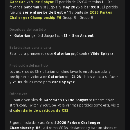
Gatorian
vs
Vilde Sphynx
El partido de CS:GO terminó
1 - 0
a
favor de
Gatorian
y se jugó el
9 may 2026
a las
19:00
. El partido
fue una
serie al mejor de Best of 1
y parte del
2026 Parken
Challenger Championship #6
Group B - Group B.
Desglose del partido
Gatorian
ganó el Juego 1 con
13 - 5
en
Ancient
Estadísticas cara a cara
Esta fue la primera vez que
Gatorian
jugó contra
Vilde Sphynx
.
Predicción del partido
Los usuarios de Strafe tenían un claro favorito en este partido, y
predijeron la victoria de
Gatorian
con
74.2%
de los votos a su favor
y
25.8%
de los votos para
Vilde Sphynx
.
Dónde ver
El partido en vivo de
Gatorian vs Vilde Sphynx
se transmitió en
strafe.com, Twitch y Youtube. Para ver más partidos como este, visita
el
calendario de partidos de CS2
.
Sigue el resto de la acción del
2026 Parken Challenger
Championship #6
, así como VODs, destacados y transmisiones en