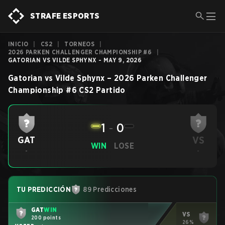
STRAFE ESPORTS
INICIO
|
CS2
|
TORNEOS
|
2026 PARKEN CHALLENGER CHAMPIONSHIP #6
|
GATORIAN VS VILDE SPHYNX - MAY 9, 2026
Gatorian
vs
Vilde Sphynx
–
2026 Parken Challenger
Championship #6
CS2
Partido
1
-
0
VS
GAT
WIN
LOSE
-
-
TU PREDICCIÓN
89 Predicciones
GAT
WIN
VS
200 points
26%