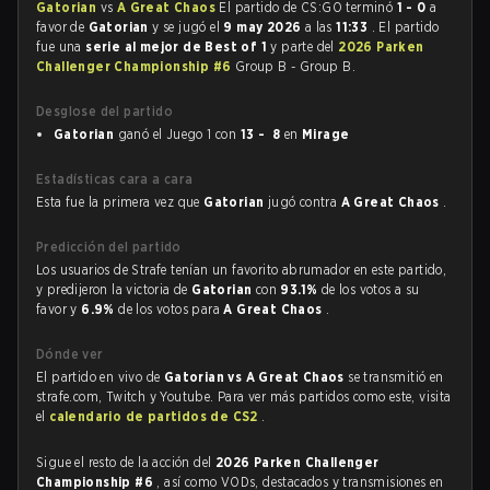
Gatorian
vs
A Great Chaos
El partido de CS:GO terminó
1 - 0
a
favor de
Gatorian
y se jugó el
9 may 2026
a las
11:33
. El partido
fue una
serie al mejor de Best of 1
y parte del
2026 Parken
Challenger Championship #6
Group B - Group B.
Desglose del partido
Gatorian
ganó el Juego 1 con
13 - 8
en
Mirage
Estadísticas cara a cara
Esta fue la primera vez que
Gatorian
jugó contra
A Great Chaos
.
Predicción del partido
Los usuarios de Strafe tenían un favorito abrumador en este partido,
y predijeron la victoria de
Gatorian
con
93.1%
de los votos a su
favor y
6.9%
de los votos para
A Great Chaos
.
Dónde ver
El partido en vivo de
Gatorian vs A Great Chaos
se transmitió en
strafe.com, Twitch y Youtube. Para ver más partidos como este, visita
el
calendario de partidos de CS2
.
Sigue el resto de la acción del
2026 Parken Challenger
Championship #6
, así como VODs, destacados y transmisiones en