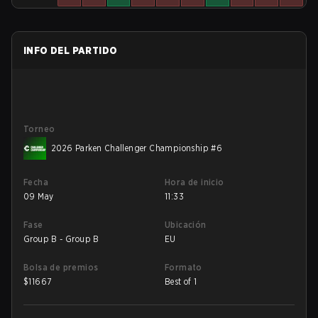
INFO DEL PARTIDO
Torneo
2026 Parken Challenger Championship #6
Fecha
Hora de inicio
09 May
11:33
Fase
Ubicación
Group B - Group B
EU
Bolsa de premios
Formato
$
11667
Best of 1