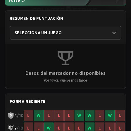
VOTED
RESUMEN DE PUNTUACIÓN
SELECCIONA UN JUEGO
Datos del marcador no disponibles
Por favor, vuelve más tarde
FORMA RECIENTE
4
/10
L
W
L
L
L
W
W
L
W
L
2
/10
L
L
W
L
L
L
W
L
L
L