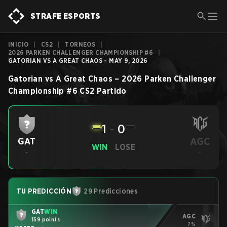
STRAFE ESPORTS
INICIO
|
CS2
|
TORNEOS
|
2026 PARKEN CHALLENGER CHAMPIONSHIP #6
|
GATORIAN VS A GREAT CHAOS - MAY 9, 2026
Gatorian
vs
A Great Chaos
–
2026 Parken Challenger
Championship #6
CS2
Partido
1
-
0
AGC
GAT
WIN
LOSE
-
-
TU PREDICCIÓN
29 Predicciones
GAT
WIN
AGC
159 points
7%