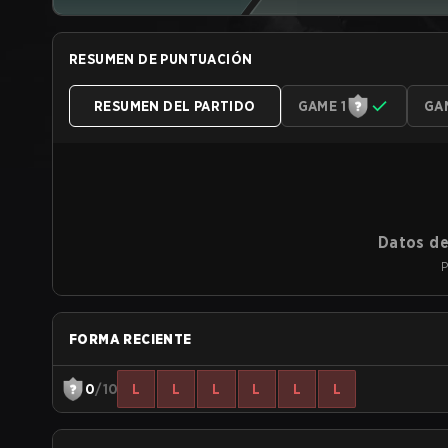
RESUMEN DE PUNTUACIÓN
RESUMEN DEL PARTIDO
GAME 1
GA
Datos de
P
FORMA RECIENTE
0
/10
L
L
L
L
L
L