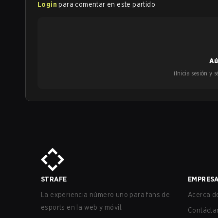
Login
para comentar en este partido
Aú
¡Inicia sesión y
STRAFE
EMPRES
La experiencia número uno para fans de
Acerca de
esports en la web y móvil.
Contácta