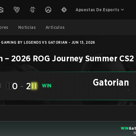
Apuestas De Esports
ores
Noticias
Artículos
GAMING BY LEGENDS VS GATORIAN - JUN 13, 2026
n
–
2026 ROG Journey Summer
CS2
Gatorian
0
-
2
E
WIN
-
WIN
Gat
1