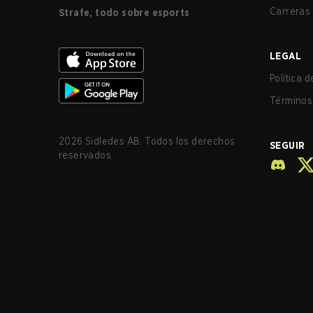
Carreras
Strafe, todo sobre esports
LEGAL
Política 
Términos 
2026
Sidledes AB. Todos los derechos
SEGUIR
reservados.