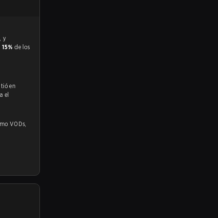
y
15%
de los
tió en
a el
 VODs,