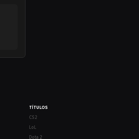
TÍTULOS
CS2
LoL
Dota 2