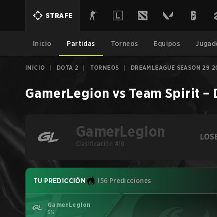
STRAFE
Inicio
Partidas
Torneos
Equipos
Jugad
INICIO
|
DOTA 2
|
TORNEOS
|
DREAMLEAGUE SEASON 29 2
GamerLegion
vs
Team Spirit
–
GamerLegion
LOS
Clasificación #10
TU PREDICCIÓN
156 Predicciones
GamerLegion
5%