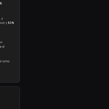
 0
.
favor y
5.1%
en
a el
así como