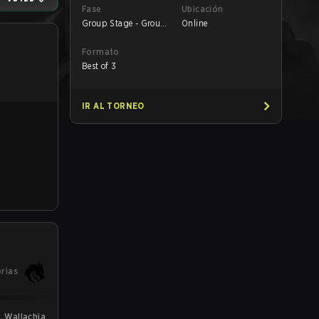
Fase
Ubicación
Group Stage - Group
Online
A
Formato
Best of 3
IR AL TORNEO
orias
L Wallachia