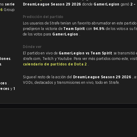
una
serie
DreamLeague Season 29 2026
donde
GamerLegion
ganó
2 -
26
Group
Predicción del partido
Los usuarios de Strafe tenían un favorito abrumador en este partido, y
predijeron la victoria de
Team Spirit
con
94.9%
de los votos a su 
de los votos para
GamerLegion
.
Dónde ver
El partido en vivo de
GamerLegion vs Team Spirit
se transmitió 
ciones
.
strafe.com, Twitch y Youtube. Para ver más partidos como este, visit
s
.
calendario de partidos de Dota 2
.
Sigue el resto de la acción del
DreamLeague Season 29 2026
, 
VODs, destacados y transmisiones en vivo, todo en Strafe.
eces
.
veces
y
1