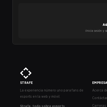
Aú
¡Inicia sesión y
STRAFE
EMPRES
La experiencia número uno para fans de
Acerca de
esports en la web y móvil.
Contácta
Carreras
Strafe, todo sobre esports