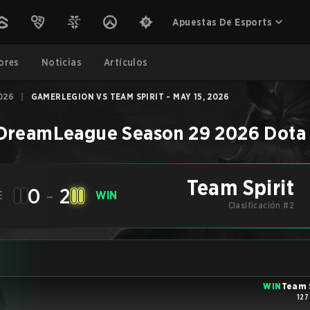
Apuestas De Esports
ores
Noticias
Artículos
026
|
GAMERLEGION VS TEAM SPIRIT - MAY 15, 2026
DreamLeague Season 29 2026
Dota
Team Spirit
0
-
2
E
WIN
Clasificación #2
WIN
Team 
127