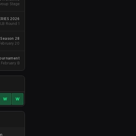
Group Stage
ERIES 2026
- LB Round 1
Season 28
Group Stage 1 - February 20
Tournament
February B
W
W
en