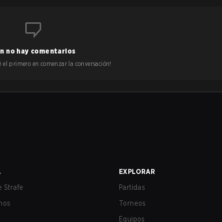
n no hay comentarios
 sé el primero en comenzar la conversación!
A
EXPLORAR
 Strafe
Partidas
nos
Torneos
Equipos