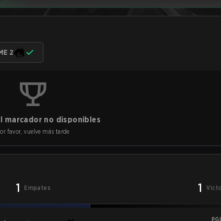
ME 2
l marcador no disponibles
or favor, vuelve más tarde
1
1
Empates
Vict
PG