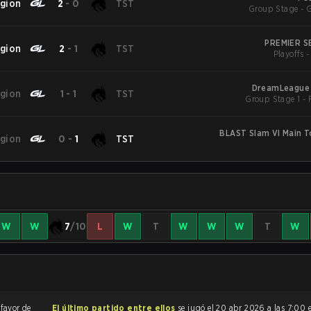
gion
2
-
0
TST
Group Stage - 
PREMIER S
gion
2
-
1
TST
Playoffs 
DreamLeague 
gion
1
-
1
TST
BLAST Slam VI Main 
gion
0
-
1
TST
W
W
7
/10
L
W
T
W
W
W
T
W
 favor de
El último partido entre ellos
se jugó el 20 abr 2026 a las 7:00 