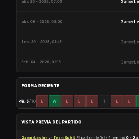
abr. 20 - 2026, 07:00
GamerLe
abr. 09 - 2026, 08:00
GamerLe
feb. 20 - 2026, 01:45
GamerLe
feb. 04 - 2026, 01:15
GamerLe
FORMA RECIENTE
3
/10
L
W
L
L
L
T
L
L
VISTA PREVIA DEL PARTIDO
GamerLegion
vs
Team Spirit
El partido de Dota 2 terminó
0 - 2
a