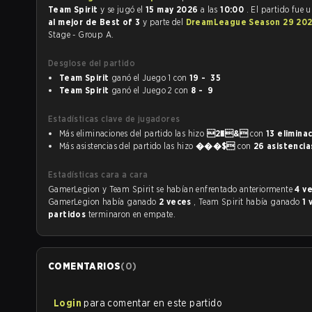
Team Spirit
y se jugó el
15 may 2026
a las
10:00
. El partido fue 
al mejor de Best of 3
y parte del
DreamLeague Season 29 20
Stage - Group A.
Desglose del partido
Team Spirit
ganó el Juego 1 con
19 - 35
Team Spirit
ganó el Juego 2 con
8 - 9
Estadísticas clave de jugadores
Más eliminaciones del partido las hizo
2�&
con
13 elimina
Más asistencias del partido las hizo
���$
con
26 asistencia
Estadísticas cara a cara
GamerLegion y Team Spirit se habían enfrentado anteriormente
4 v
GamerLegion había ganado
2 veces
, Team Spirit había ganado
1 
partidos
terminaron en empate.
COMENTARIOS
(
0
)
Login
para comentar en este partido