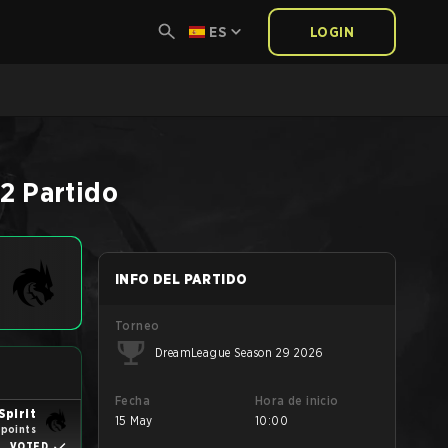
ES
LOGIN
 2
Partido
INFO DEL PARTIDO
Torneo
DreamLeague Season 29 2026
Fecha
Hora de inicio
Spirit
15 May
10:00
 points
VOTED