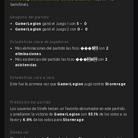
Semifinals.
Desglose del partido
GamerLegion
ganó el Juego 1 con
5 - 0
GamerLegion
ganó el Juego 2 con
0 - 0
Estadísticas clave de jugadores
Más eliminaciones del partido las hizo
���$
con
2
eliminaciones
.
Más asistencias del partido las hizo
���&
con
2
asistencias
.
Estadísticas cara a cara
Esta fue la primera vez que
GamerLegion
jugó contra
Stormrage
.
Predicción del partido
Los usuarios de Strafe tenían un favorito abrumador en este partido,
y predijeron la victoria de
GamerLegion
con
93.1%
de los votos a su
favor y
6.9%
de los votos para
Stormrage
.
Dónde ver