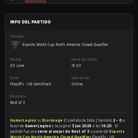
INFO DEL PARTIDO
Torneo
Esports World Cup North America Closed Qualifier
Fecha
Hora de inicio
03 June
16:20
Fase
Ubicación
Playoffs - UB Semifinals
Online
Formato
Best of 3
GamerLegion
vs
Stormrage
El partido de Dota 2 terminó
2 - 0
a
favor de
GamerLegion
y se jugó el
3 jun 2026
a las
16:20
. El
partido fue una
serie al mejor de Best of 3
y parte del
Esports
World Cup North America Closed Qualifier
Playoffs - UB