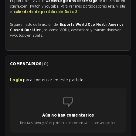
El partido en vivo de
GamerLegion vs Stormrage
se transmitió en
strafe.com, Twitch y Youtube. Para ver más partidos como este, visita
el
calendario de partidos de Dota 2
.
Sigue el resto de la acción del
Esports World Cup North America
Closed Qualifier
, así como VODs, destacados y transmisiones en
vivo, todo en Strafe.
COMENTARIOS
(
0
)
Login
para comentar en este partido
Aún no hay comentarios
¡Inicia sesión y sé el primero en comenzar la conversación!