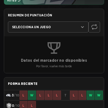
VOTED
RESUMEN DE PUNTUACIÓN
SELECCIONA UN JUEGO
Datos del marcador no disponibles
Por favor, vuelve más tarde
FORMA RECIENTE
3
/10
L
W
L
L
L
T
L
L
W
W
0
/10
L
L