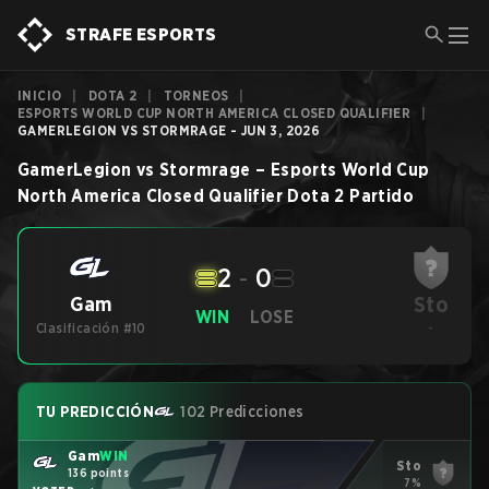
STRAFE ESPORTS
INICIO
|
DOTA 2
|
TORNEOS
|
ESPORTS WORLD CUP NORTH AMERICA CLOSED QUALIFIER
|
GAMERLEGION VS STORMRAGE - JUN 3, 2026
GamerLegion
vs
Stormrage
–
Esports World Cup
North America Closed Qualifier
Dota 2
Partido
2
-
0
Sto
Gam
WIN
LOSE
Clasificación #10
-
TU PREDICCIÓN
102 Predicciones
Gam
WIN
Sto
136 points
7%