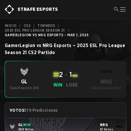
STRAFE ESPORTS
INICIO
|
CS2
|
TORNEOS
|
2025 ESL PRO LEAGUE SEASON 21
|
GAMERLEGION VS NRG ESPORTS - MAR 1, 2025
GamerLegion
vs
NRG Esports
–
2025 ESL Pro League
Season 21
CS2
Partido
2
-
1
NRG
GL
WIN
LOSE
Clasificación #31
Clasificación #27
VOTOS
579 Predicciones
GL
WIN
NRG
498 Votos
81 Votos