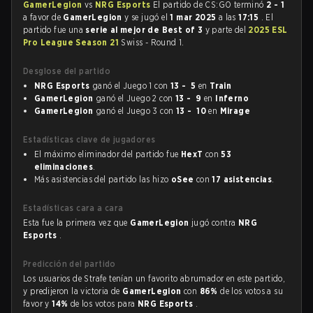
GamerLegion
vs
NRG Esports
El partido de CS:GO terminó
2 - 1
a favor de
GamerLegion
y se jugó el
1 mar 2025
a las
17:15
. El
partido fue una
serie al mejor de Best of 3
y parte del
2025 ESL
Pro League Season 21
Swiss - Round 1.
Desglose del partido
NRG Esports
ganó el Juego 1 con
13 - 5
en
Train
GamerLegion
ganó el Juego 2 con
13 - 9
en
Inferno
GamerLegion
ganó el Juego 3 con
13 - 10
en
Mirage
Estadísticas clave de jugadores
El máximo eliminador del partido fue
HexT
con
53
eliminaciones
.
Más asistencias del partido las hizo
oSee
con
17 asistencias
.
Estadísticas cara a cara
Esta fue la primera vez que
GamerLegion
jugó contra
NRG
Esports
.
Predicción del partido
Los usuarios de Strafe tenían un favorito abrumador en este partido,
y predijeron la victoria de
GamerLegion
con
86%
de los votos a su
favor y
14%
de los votos para
NRG Esports
.