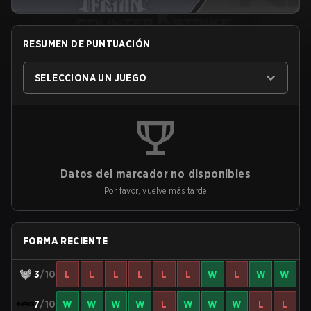
RESUMEN DE PUNTUACIÓN
SELECCIONA UN JUEGO
Datos del marcador no disponibles
Por favor, vuelve más tarde
FORMA RECIENTE
3
/10
L
L
L
L
L
L
W
L
W
W
7
/10
W
W
W
W
L
W
W
W
L
L