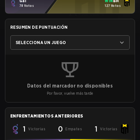
Gal
WIN
BH
78 Votos
127 Votos
RESUMEN DE PUNTUACIÓN
SELECCIONA UN JUEGO
Datos del marcador no disponibles
Por favor, vuelve más tarde
ENFRENTAMIENTOS ANTERIORES
1
0
1
Victorias
Empates
Victorias