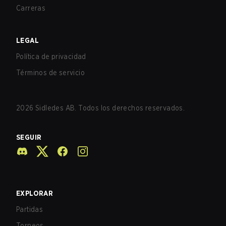
Carreras
LEGAL
Política de privacidad
Términos de servicio
2026
Sidledes AB. Todos los derechos reservados.
SEGUIR
EXPLORAR
Partidas
Torneos