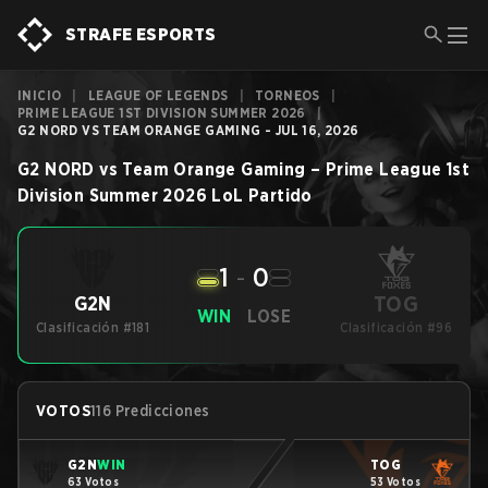
STRAFE ESPORTS
INICIO
|
LEAGUE OF LEGENDS
|
TORNEOS
|
PRIME LEAGUE 1ST DIVISION SUMMER 2026
|
G2 NORD VS TEAM ORANGE GAMING - JUL 16, 2026
G2 NORD
vs
Team Orange Gaming
–
Prime League 1st
Division Summer 2026
LoL
Partido
1
-
0
TOG
G2N
WIN
LOSE
Clasificación #181
Clasificación #96
VOTOS
116 Predicciones
G2N
WIN
TOG
63 Votos
53 Votos