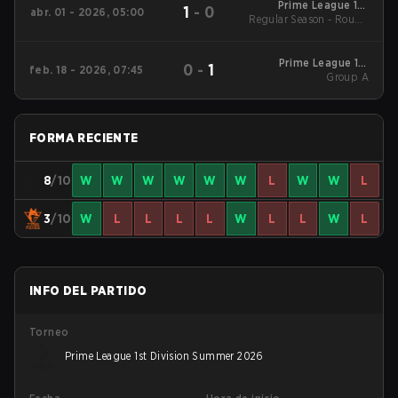
Prime League 1st
1
-
0
abr. 01 - 2026, 05:00
Regular Season - Round
Division - Prime
League 1st Division
1
Spring 2026
Prime League 1st
0
-
1
feb. 18 - 2026, 07:45
Division Winter 2026
Group A
Group A
FORMA RECIENTE
8
/10
W
W
W
W
W
W
L
W
W
L
3
/10
W
L
L
L
L
W
L
L
W
L
INFO DEL PARTIDO
Torneo
Prime League 1st Division Summer 2026