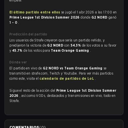
empate.
El último partido entre ellos
se jugó el 1 abr 2026 a las 17:00 en
Prime League 1st Division Summer 2026
donde
G2 NORD
ganó
1 - 0
.
Predicción del partido
Los usuarios de Strafe creyeron que sería un partido reñido, y
predijeron la victoria de
G2 NORD
con
54.3%
de los votos a su favor
y
45.7%
de los votos para
Team Orange Gaming
.
Dónde ver
El partido en vivo de
G2 NORD vs Team Orange Gaming
se
transmitió en strafe.com, Twitch y Youtube. Para ver más partidos
como este, visita el
calendario de partidos de LoL
.
Sigue el resto de la acción del
Prime League 1st Division Summer
2026
, así como VODs, destacados y transmisiones en vivo, todo en
Strafe.
COMENTARIOS
(
0
)