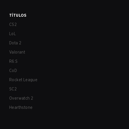
TÍTULOS
CS2
LoL
Dota 2
Valorant
R6:S
CoD
Rocket League
SC2
Overwatch 2
Hearthstone