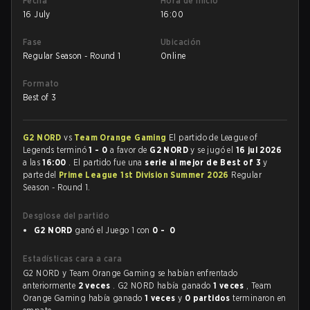
Fecha
Hora de inicio
16 July
16:00
Fase
Ubicación
Regular Season - Round 1
Online
Formato
Best of 3
G2 NORD
vs
Team Orange Gaming
El partido de League of
Legends terminó
1 - 0
a favor de
G2 NORD
y se jugó el
16 jul 2026
a las
16:00
. El partido fue una
serie al mejor de Best of 3
y
parte del
Prime League 1st Division Summer 2026
Regular
Season - Round 1.
Desglose del partido
G2 NORD
ganó el Juego 1 con
0 - 0
Estadísticas cara a cara
G2 NORD y Team Orange Gaming se habían enfrentado
anteriormente
2 veces
. G2 NORD había ganado
1 veces
, Team
Orange Gaming había ganado
1 veces
y
0 partidos
terminaron en