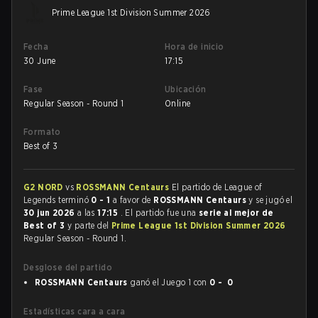
Prime League 1st Division Summer 2026
Fecha
Hora de inicio
30 June
17:15
Fase
Ubicación
Regular Season - Round 1
Online
Formato
Best of 3
G2 NORD
vs
ROSSMANN Centaurs
El partido de League of
Legends terminó
0 - 1
a favor de
ROSSMANN Centaurs
y se jugó el
30 jun 2026
a las
17:15
. El partido fue una
serie al mejor de
Best of 3
y parte del
Prime League 1st Division Summer 2026
Regular Season - Round 1.
Desglose del partido
ROSSMANN Centaurs
ganó el Juego 1 con
0 - 0
Estadísticas cara a cara