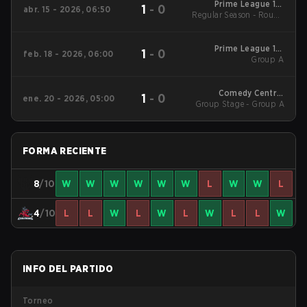
Prime League 1st
1
-
0
abr. 15 - 2026, 06:50
Regular Season - Round
Division - Prime
League 1st Division
1
Spring 2026
Prime League 1st
1
-
0
feb. 18 - 2026, 06:00
Division Winter 2026
Group A
Group A
Comedy Central
1
-
0
ene. 20 - 2026, 05:00
Group Stage - Group A
Winter Snowdown -
Comedy Central
Winter Snowdown
2026
FORMA RECIENTE
8
/10
W
W
W
W
W
W
L
W
W
L
4
/10
L
L
W
L
W
L
W
L
L
W
INFO DEL PARTIDO
Torneo