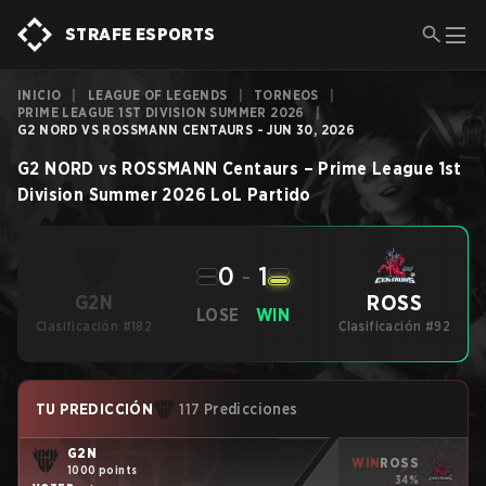
STRAFE ESPORTS
INICIO
|
LEAGUE OF LEGENDS
|
TORNEOS
|
PRIME LEAGUE 1ST DIVISION SUMMER 2026
|
G2 NORD VS ROSSMANN CENTAURS - JUN 30, 2026
G2 NORD
vs
ROSSMANN Centaurs
–
Prime League 1st
Division Summer 2026
LoL
Partido
0
-
1
ROSS
G2N
LOSE
WIN
Clasificación #182
Clasificación #92
TU PREDICCIÓN
117 Predicciones
G2N
WIN
ROSS
1000 points
34%