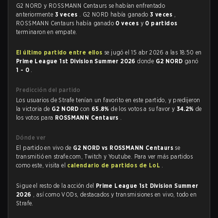
G2 NORD y ROSSMANN Centaurs se habían enfrentado
anteriormente
3 veces
. G2 NORD había ganado
3 veces
,
ROSSMANN Centaurs había ganado
0 veces
y
0 partidos
terminaron en empate.
El último partido entre ellos
se jugó el 15 abr 2026 a las 18:50 en
Prime League 1st Division Summer 2026
donde
G2 NORD
ganó
1 - 0
.
Predicción del partido
Los usuarios de Strafe tenían un favorito en este partido, y predijeron
la victoria de
G2 NORD
con
65.8%
de los votos a su favor y
34.2%
de
los votos para
ROSSMANN Centaurs
.
Dónde ver
El partido en vivo de
G2 NORD vs ROSSMANN Centaurs
se
transmitió en strafe.com, Twitch y Youtube. Para ver más partidos
como este, visita el
calendario de partidos de LoL
.
Sigue el resto de la acción del
Prime League 1st Division Summer
2026
, así como VODs, destacados y transmisiones en vivo, todo en
Strafe.