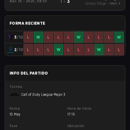
1
-
3
mar. 16 - 2025, 08:30
2025 Regular Season
Group Stage - Week 4
Stage 2 Qualifiers
FORMA RECIENTE
3
/10
L
W
L
L
L
W
L
L
L
W
2
/10
L
L
L
W
L
L
L
W
L
L
INFO DEL PARTIDO
Torneo
Call of Duty League Major 3
Fecha
Hora de inicio
15 May
17:15
Fase
Ubicación