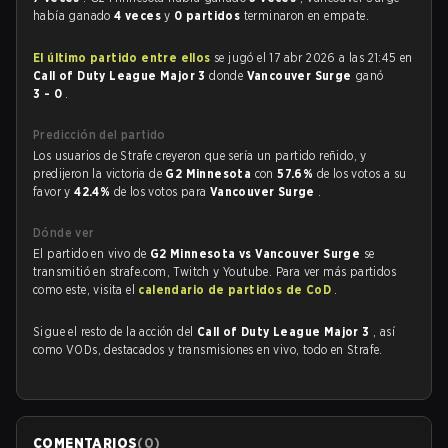
había ganado
4 veces
y
0 partidos
terminaron en empate.
El último partido entre ellos
se jugó el 17 abr 2026 a las 21:45 en
Call of Duty League Major 3
donde
Vancouver Surge
ganó
3 - 0
.
Predicción del partido
Los usuarios de Strafe creyeron que sería un partido reñido, y
predijeron la victoria de
G2 Minnesota
con
57.6%
de los votos a su
favor y
42.4%
de los votos para
Vancouver Surge
.
Dónde ver
El partido en vivo de
G2 Minnesota vs Vancouver Surge
se
transmitió en strafe.com, Twitch y Youtube. Para ver más partidos
como este, visita el
calendario de partidos de CoD
.
Sigue el resto de la acción del
Call of Duty League Major 3
, así
como VODs, destacados y transmisiones en vivo, todo en Strafe.
COMENTARIOS
(
0
)