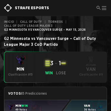
STRAFE ESPORTS
INICIO
|
CALL OF DUTY
|
TORNEOS
|
CALL OF DUTY LEAGUE MAJOR 3
|
G2 MINNESOTA VS VANCOUVER SURGE - MAY 15, 2026
G2 Minnesota
vs
Vancouver Surge
–
Call of Duty
League Major 3
CoD
Partido
3
-
1
VAN
MIN
WIN
LOSE
Clasificación #15
Clasificación #9
VOTOS
85 Predicciones
MIN
WIN
VAN
49 Votos
36 Votos