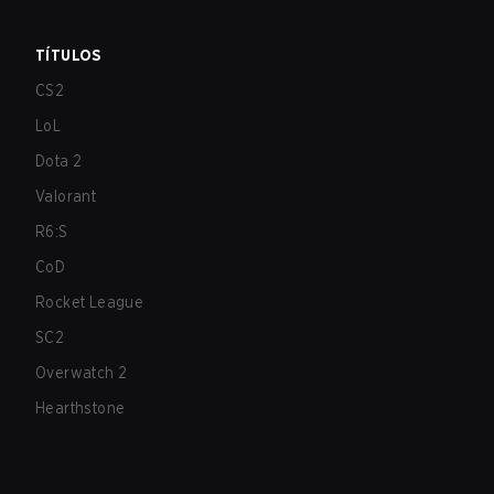
TÍTULOS
CS2
LoL
Dota 2
Valorant
R6:S
CoD
Rocket League
SC2
Overwatch 2
Hearthstone