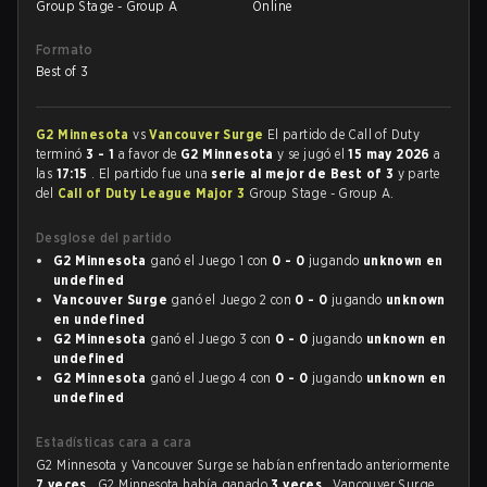
Group Stage - Group A
Online
Formato
Best of 3
G2 Minnesota
vs
Vancouver Surge
El partido de Call of Duty
terminó
3 - 1
a favor de
G2 Minnesota
y se jugó el
15 may 2026
a
las
17:15
. El partido fue una
serie al mejor de Best of 3
y parte
del
Call of Duty League Major 3
Group Stage - Group A.
Desglose del partido
G2 Minnesota
ganó el Juego 1 con
0 - 0
jugando
unknown en
undefined
Vancouver Surge
ganó el Juego 2 con
0 - 0
jugando
unknown
en undefined
G2 Minnesota
ganó el Juego 3 con
0 - 0
jugando
unknown en
undefined
G2 Minnesota
ganó el Juego 4 con
0 - 0
jugando
unknown en
undefined
Estadísticas cara a cara
G2 Minnesota y Vancouver Surge se habían enfrentado anteriormente
7 veces
. G2 Minnesota había ganado
3 veces
, Vancouver Surge