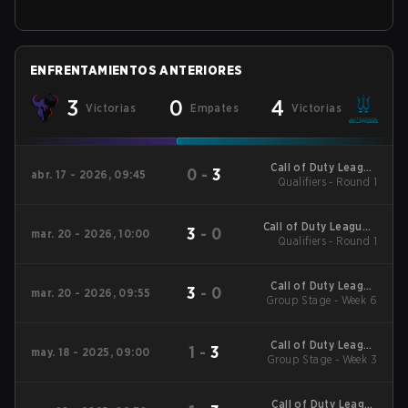
ENFRENTAMIENTOS ANTERIORES
3
0
4
Victorias
Empates
Victorias
Call of Duty League
0
-
3
abr. 17 - 2026, 09:45
Qualifiers - Round 1
Stage 3 Major
Qualifiers
Call of Duty League -
3
-
0
mar. 20 - 2026, 10:00
Call of Duty League
Qualifiers - Round 1
Stage 2 Major
Qualifiers
Call of Duty League
3
-
0
mar. 20 - 2026, 09:55
2026 Regular Season
Group Stage - Week 6
Stage 2 Qualifiers
Call of Duty League
1
-
3
may. 18 - 2025, 09:00
2025 Regular Season
Group Stage - Week 3
Stage 4 Qualifiers
Call of Duty League