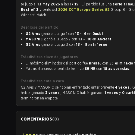
se jugó el
13 may 2026
a las
17:15
. El partido fue una
serie al me
Best of 3
y parte del
2026 CCT Europe Series #2
Group B - Gr
Winners' Match.
Desglose del partido
G2 Ares
ganó el Juego 1 con
13 - 6
en
Dust II
MASONIC
ganó el Juego 2 con
13 - 10
en
Ancient
G2 Ares
ganó el Juego 3 con
13 - 8
en
Inferno
Estadísticas clave de jugadores
El máximo eliminador del partido fue
KralleJ
con
55 eliminacio
Más asistencias del partido las hizo
SHiNE
con
18 asistencias
.
Estadísticas cara a cara
G2 Ares y MASONIC se habían enfrentado anteriormente
4 veces
. 
había ganado
3 veces
, MASONIC había ganado
1 veces
y
0 part
terminaron en empate.
COMENTARIOS
(
0
)