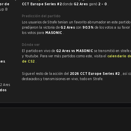
jor de
CCT Europe Series #2
donde
G2 Ares
ganó
2 - 0
.
oup B
Predicción del partido
Los usuarios de Strafe tenían un favorito abrumador en este partido, y
predijeron la victoria de
G2 Ares
con
90.5%
de los votos a su favor
los votos para
MASONIC
.
Dónde ver
El partido en vivo de
G2 Ares vs MASONIC
se transmitió en strafe
y Youtube. Para ver más partidos como este, visita el
calendario d
nes
.
de CS2
.
Sigue el resto de la acción del
2026 CCT Europe Series #2
, así com
destacados y transmisiones en vivo, todo en Strafe.
G2 Ares
idos