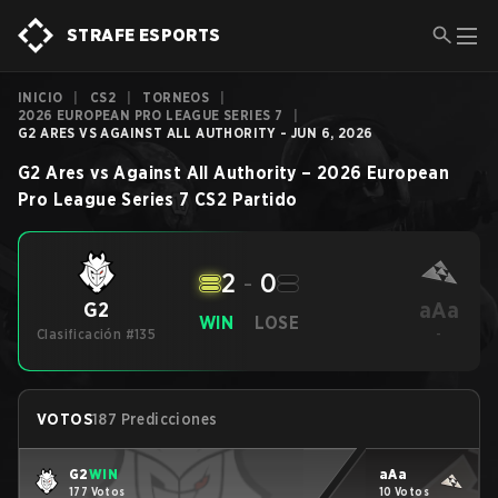
STRAFE ESPORTS
INICIO
|
CS2
|
TORNEOS
|
2026 EUROPEAN PRO LEAGUE SERIES 7
|
G2 ARES VS AGAINST ALL AUTHORITY - JUN 6, 2026
G2 Ares
vs
Against All Authority
–
2026 European
Pro League Series 7
CS2
Partido
2
-
0
aAa
G2
WIN
LOSE
Clasificación #135
-
VOTOS
187 Predicciones
G2
WIN
aAa
177 Votos
10 Votos