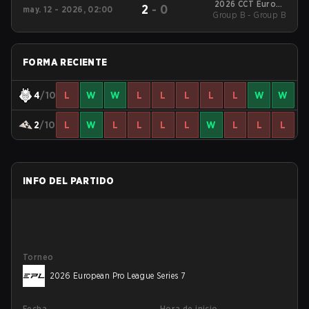
2026 CCT Europe
2
-
0
may. 12 - 2026, 02:00
Group B - Group B
Series #2
FORMA RECIENTE
4
/10
L
W
W
L
L
L
L
L
W
W
2
/10
L
W
L
L
L
L
W
L
L
L
INFO DEL PARTIDO
Torneo
2026 European Pro League Series 7
Fecha
Hora de inicio