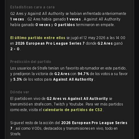
Estadísticas cara a cara
G2 Ares y Against All Authority se habían enfrentado anteriormente
1 veces
. G2 Ares había ganado
1 veces
, Against All Authority
había ganado
0 veces
y
0 partidos
terminaron en empate.
El último partido entre ellos
se jugó el 12 may 2026 a las 14:00
en
2026 European Pro League Series 7
donde
G2 Ares
ganó
2 - 0
.
Predicción del partido
Los usuarios de Strafe tenían un favorito abrumador en este partido,
y predijeron la victoria de
G2 Ares
con
94.7%
de los votos a su favor
y
5.3%
de los votos para
Against All Authority
.
Dónde ver
El partido en vivo de
G2 Ares vs Against All Authority
se
transmitió en strafe.com, Twitch y Youtube. Para ver más partidos
como este, visita el
calendario de partidos de CS2
.
Sigue el resto de la acción del
2026 European Pro League Series
7
, así como VODs, destacados y transmisiones en vivo, todo en
Strafe.