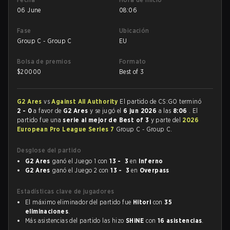
06 June
08:06
Fase
Ubicación
Group C - Group C
EU
Bolsa de premios
Formato
$
20000
Best of 3
G2 Ares
vs
Against All Authority
El partido de CS:GO terminó
2 - 0
a favor de
G2 Ares
y se jugó el
6 jun 2026
a las
8:06
. El
partido fue una
serie al mejor de Best of 3
y parte del
2026
European Pro League Series 7
Group C - Group C.
Desglose del partido
G2 Ares
ganó el Juego 1 con
13 - 3
en
Inferno
G2 Ares
ganó el Juego 2 con
13 - 3
en
Overpass
Estadísticas clave de jugadores
El máximo eliminador del partido fue
Hitori
con
35
eliminaciones
.
Más asistencias del partido las hizo
SHiNE
con
16 asistencias
.