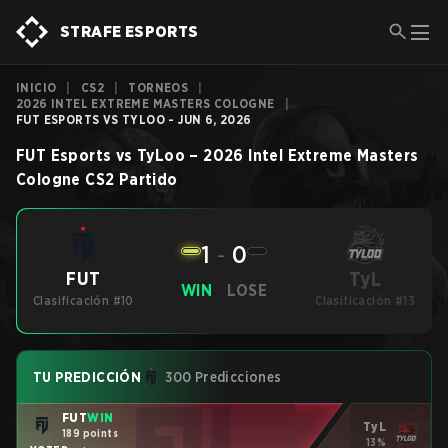
STRAFE ESPORTS
INICIO
|
CS2
|
TORNEOS
|
2026 INTEL EXTREME MASTERS COLOGNE
|
FUT ESPORTS VS TYLOO - JUN 6, 2026
FUT Esports
vs
TyLoo
–
2026 Intel Extreme Masters
Cologne
CS2
Partido
1
-
0
TyL
FUT
WIN
LOSE
Clasificación #10
Clasificación #13
TU PREDICCIÓN
300 Predicciones
FUT
WIN
TyL
189 points
13%