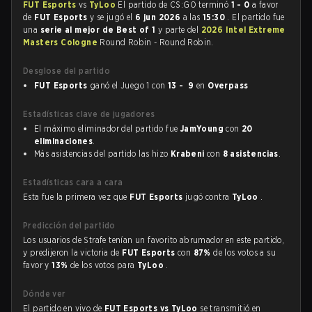
FUT Esports
vs
TyLoo
El partido de CS:GO terminó
1 - 0
a favor
de
FUT Esports
y se jugó el
6 jun 2026
a las
15:30
. El partido fue
una
serie al mejor de Best of 1
y parte del
2026 Intel Extreme
Masters Cologne
Round Robin - Round Robin.
Desglose del partido
FUT Esports
ganó el Juego 1 con
13 - 9
en
Overpass
Estadísticas clave de jugadores
El máximo eliminador del partido fue
JamYoung
con
20
eliminaciones
.
Más asistencias del partido las hizo
Krabeni
con
8 asistencias
.
Estadísticas cara a cara
Esta fue la primera vez que
FUT Esports
jugó contra
TyLoo
.
Predicción del partido
Los usuarios de Strafe tenían un favorito abrumador en este partido,
y predijeron la victoria de
FUT Esports
con
87%
de los votos a su
favor y
13%
de los votos para
TyLoo
.
Dónde ver
El partido en vivo de
FUT Esports vs TyLoo
se transmitió en