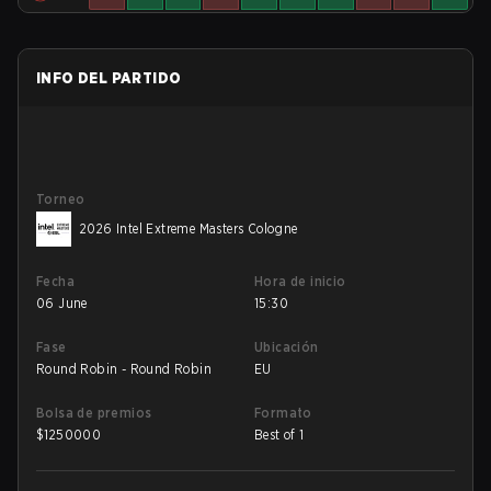
INFO DEL PARTIDO
Torneo
2026 Intel Extreme Masters Cologne
Fecha
Hora de inicio
06 June
15:30
Fase
Ubicación
Round Robin - Round Robin
EU
Bolsa de premios
Formato
$
1250000
Best of 1