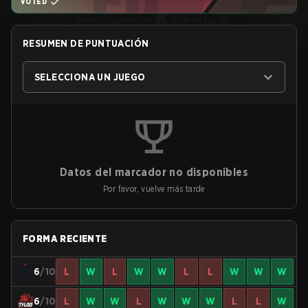
VOTED
RESUMEN DE PUNTUACIÓN
SELECCIONA UN JUEGO
Datos del marcador no disponibles
Por favor, vuelve más tarde
FORMA RECIENTE
6
/10
L
W
L
W
W
L
L
W
W
W
6
/10
L
W
W
L
W
W
W
L
L
W