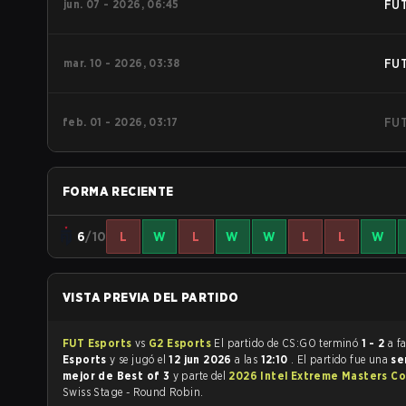
jun. 07 - 2026, 06:45
FU
mar. 10 - 2026, 03:38
FU
feb. 01 - 2026, 03:17
FU
FORMA RECIENTE
6
/10
L
W
L
W
W
L
L
W
VISTA PREVIA DEL PARTIDO
FUT Esports
vs
G2 Esports
El partido de CS:GO terminó
1 - 2
a f
Esports
y se jugó el
12 jun 2026
a las
12:10
. El partido fue una
se
mejor de Best of 3
y parte del
2026 Intel Extreme Masters C
Swiss Stage - Round Robin.