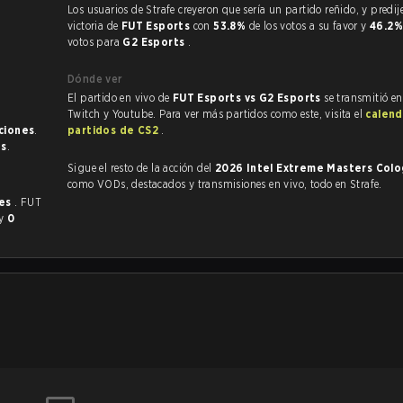
Los usuarios de Strafe creyeron que sería un partido reñido, y predijeron la
victoria de
FUT Esports
con
53.8%
de los votos a su favor y
46.2
votos para
G2 Esports
.
Dónde ver
El partido en vivo de
FUT Esports vs G2 Esports
se transmitió en
Twitch y Youtube. Para ver más partidos como este, visita el
calend
ciones
.
partidos de CS2
.
as
.
Sigue el resto de la acción del
2026 Intel Extreme Masters Col
como VODs, destacados y transmisiones en vivo, todo en Strafe.
ces
. FUT
y
0