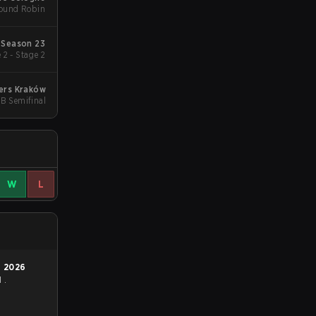
Round Robin
 Season 23
 2 - Stage 2
ters Kraków
B Semifinal
W
L
n
2026
1
.