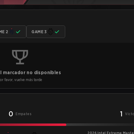
ME 2
GAME 3
l marcador no disponibles
or favor, vuelve más tarde
0
1
Empates
Vict
2026 Intel Extreme Maste