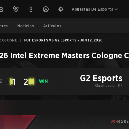
Apuestas De Esports
ores
Noticias
Artículos
 COLOGNE
|
FUT ESPORTS VS G2 ESPORTS - JUN 12, 2026
26 Intel Extreme Masters Cologne
C
G2 Esports
1
-
2
E
WIN
Clasificación #7
WIN
G2 Es