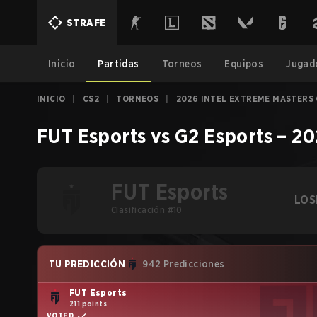
STRAFE
Inicio
Partidas
Torneos
Equipos
Jugad
INICIO
|
CS2
|
TORNEOS
|
2026 INTEL EXTREME MASTERS
FUT Esports
vs
G2 Esports
–
20
FUT Esports
LOS
Clasificación #10
TU PREDICCIÓN
942 Predicciones
FUT Esports
211 points
VOTED