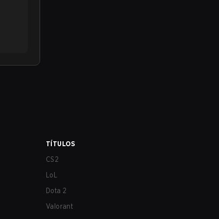
TÍTULOS
CS2
LoL
Dota 2
Valorant