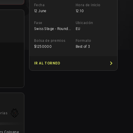
Fecha
Hora de inicio
12 June
12:10
Fase
Ubicación
Swiss Stage - Round
EU
Robin
Bolsa de premios
Formato
$
1250000
Best of 3
IR AL TORNEO
orias
rs Cologne