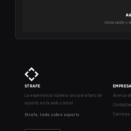
Aú
¡Inicia sesión y
STRAFE
EMPRES
La experiencia número uno para fans de
Acerca de
esports en la web y móvil.
Contácta
Carreras
Strafe, todo sobre esports