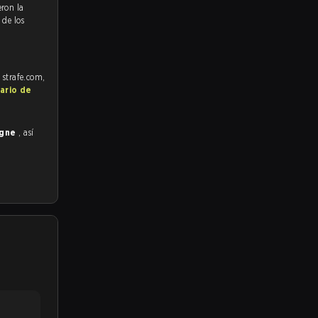
%
de los
 strafe.com,
ario de
ogne
, así