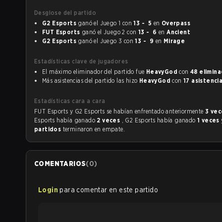
Desglose del partido
G2 Esports
ganó el Juego 1 con
13 - 5
en
Overpass
FUT Esports
ganó el Juego 2 con
13 - 6
en
Ancient
G2 Esports
ganó el Juego 3 con
13 - 9
en
Mirage
Estadísticas clave de jugadores
El máximo eliminador del partido fue
HeavyGod
con
48 elimina
Más asistencias del partido las hizo
HeavyGod
con
17 asistenci
Estadísticas cara a cara
FUT Esports y G2 Esports se habían enfrentado anteriormente
3 ve
Esports había ganado
2 veces
, G2 Esports había ganado
1 veces
partidos
terminaron en empate.
COMENTARIOS
(
0
)
Login
para comentar en este partido