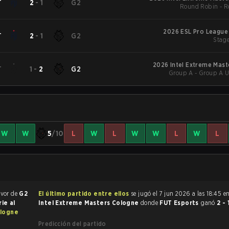
T
2
-
1
G2
Round Robin - 
2026 ESL Pro League
T
2
-
1
G2
Stage
2026 Intel Extreme Mas
T
1
-
2
G2
Group A - Group A U
W
W
5
/10
L
W
L
W
W
L
W
L
avor de
G2
El último partido entre ellos
se jugó el 7 jun 2026 a las 18:45 e
rie al
Intel Extreme Masters Cologne
donde
FUT Esports
ganó
2 - 
ologne
Predicción del partido