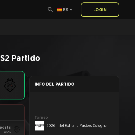
ES
LOGIN
S2
Partido
INFO DEL PARTIDO
Torneo
2026 Intel Extreme Masters Cologne
ports
46%