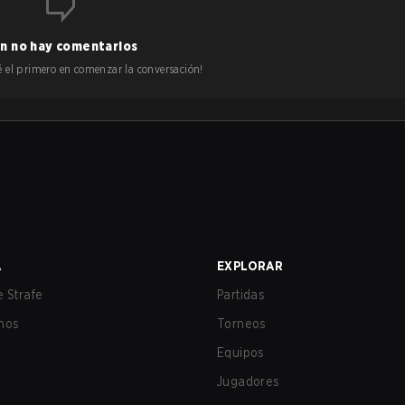
n no hay comentarios
 sé el primero en comenzar la conversación!
A
EXPLORAR
 Strafe
Partidas
nos
Torneos
Equipos
Jugadores