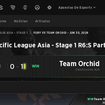
Apuestas De Esports
ores
Noticias
Artículos
GUE ASIA - STAGE 1
|
FURY VS TEAM ORCHID - JUN 30, 2026
cific League Asia - Stage 1
R6:S
Par
Team Orchid
0
-
1
E
WIN
Clasificación #26
WIN
Team O
3