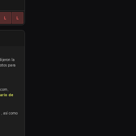
L
L
votos para
e.com,
ario de
1
, así como