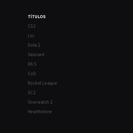
TÍTULOS
CS2
LoL
Dota 2
Valorant
R6:S
CoD
Rocket League
SC2
Overwatch 2
Hearthstone