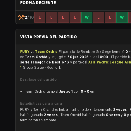
FORMA RECIENTE
2
/10
L
L
L
L
W
L
L
W
VISTA PREVIA DEL PARTIDO
FURY
vs
Team Orchid
El partido de Rainbow Six Siege terminó
0 -
de
Team Orchid
y se jugó el
30 jun 2026
a las
10:00
. El partido f
serie al mejor de Best of 3
y parte del
Asia Pacific League Asi
1
Group Stage - Round 1.
Desglose del partido
Team Orchid ganó el
Juego 1
con
0 - 0
en
Estadísticas cara a cara
FURY y Team Orchid se habían enfrentado anteriormente
2 veces
.
había ganado
2 veces
, Team Orchid había ganado
0 veces
y
0 p
terminaron en empate.