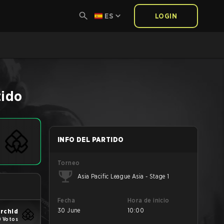
ES
LOGIN
tido
INFO DEL PARTIDO
Torneo
Asia Pacific League Asia - Stage 1
Fecha
Hora de inicio
30 June
10:00
rchid
0 Votos