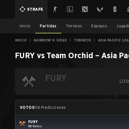
STRAFE
Inicio
Partidas
Torneos
Equipos
Jugad
INICIO
|
RAINBOW 6: SIEGE
|
TORNEOS
|
ASIA PACIFIC LEA
FURY
vs
Team Orchid
–
Asia Pa
FURY
LOS
-
VOTOS
118 Predicciones
FURY
88 Votos