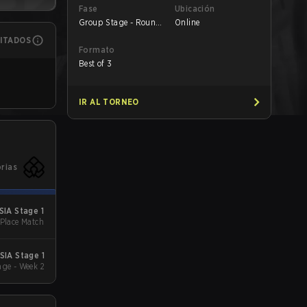
Fase
Ubicación
Group Stage - Round
Online
1
MITADOS
Formato
Best of 3
IR AL TORNEO
orias
IA Stage 1
 Place Match
SIA Stage 1
ge - Week 2