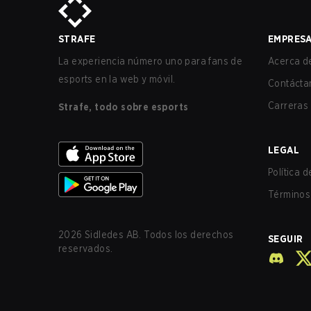
STRAFE
EMPRES
La experiencia número uno para fans de
Acerca de
esports en la web y móvil.
Contácta
Carreras
Strafe, todo sobre esports
LEGAL
Política 
Términos 
2026
Sidledes AB. Todos los derechos
SEGUIR
reservados.