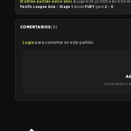
El último partido entre ellos
se jugó el 26 jul 2025 a las 0:00 e
Pacific League Asia - Stage 1
donde
FURY
ganó
2 - 0
.
COMENTARIOS
(
0
)
Login
para comentar en este partido
Aú
¡Inicia sesión y