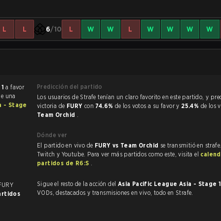
L
L
6
/10
L
W
W
L
W
W
W
W
Predicción del partido
 1
a favor
ue una
Los usuarios de Strafe tenían un claro favorito en este partido, y predijeron la
a - Stage
victoria de
FURY
con
74.6%
de los votos a su favor y
25.4%
de los 
Team Orchid
.
Dónde ver
El partido en vivo de
FURY vs Team Orchid
se transmitió en straf
Twitch y Youtube. Para ver más partidos como este, visita el
calend
partidos de R6:S
.
Sigue el resto de la acción del
Asia Pacific League Asia - Stage 
 FURY
VODs, destacados y transmisiones en vivo, todo en Strafe.
artidos