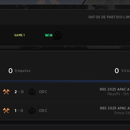
DATOS DE PARTIDO LI
WIN
GAME
1
0
0
Empates
Vict
R6S 2025 APAC AS
2
-
0
ORC
Playoffs - 5th
R6S 2025 APAC A
1
-
0
ORC
Group Sta