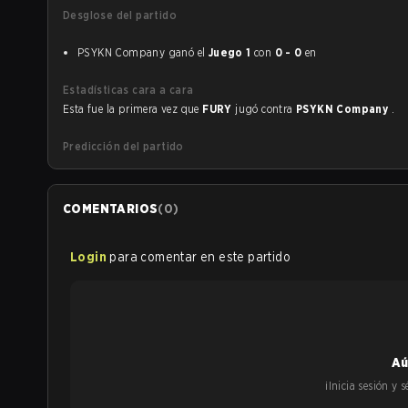
Desglose del partido
PSYKN Company ganó el
Juego 1
con
0 - 0
en
Estadísticas cara a cara
Esta fue la primera vez que
FURY
jugó contra
PSYKN Company
.
Predicción del partido
COMENTARIOS
(
0
)
Login
para comentar en este partido
Aú
¡Inicia sesión y