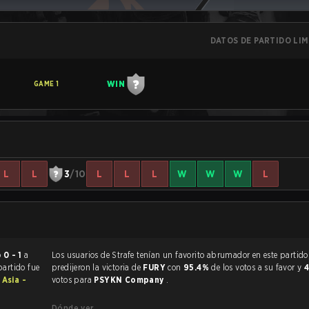
DATOS DE PARTIDO LI
WIN
GAME
1
L
L
3
/10
L
L
L
W
W
W
L
rminó
0 - 1
a
Los usuarios de Strafe tenían un favorito abrumador en este partido, y
 partido fue
predijeron la victoria de
FURY
con
95.4%
de los votos a su favor y
 Asia -
votos para
PSYKN Company
.
Dónde ver