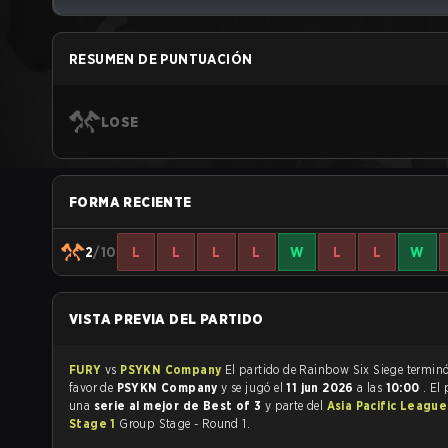
RESUMEN DE PUNTUACIÓN
LOSE
FORMA RECIENTE
2
/10
L
L
L
L
W
L
L
W
VISTA PREVIA DEL PARTIDO
FURY
vs
PSYKN Company
El partido de Rainbow Six Siege te
favor de
PSYKN Company
y se jugó el
11 jun 2026
a las
10:00
. El
una
serie al mejor de Best of 3
y parte del
Asia Pacific League
Stage 1
Group Stage - Round 1.