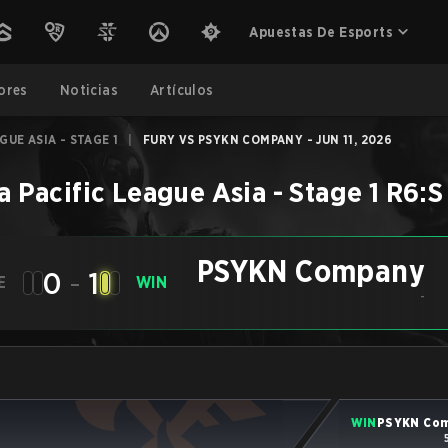
Apuestas De Esports
ores
Noticias
Artículos
GUE ASIA - STAGE 1
|
FURY VS PSYKN COMPANY - JUN 11, 2026
a Pacific League Asia - Stage 1
R6:S
PSYKN Company
0
-
1
E
WIN
-
WIN
PSYKN Co