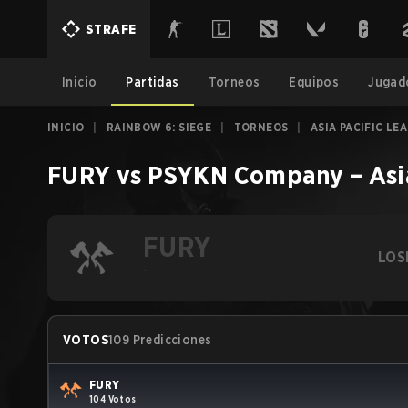
STRAFE
Inicio
Partidas
Torneos
Equipos
Jugad
INICIO
|
RAINBOW 6: SIEGE
|
TORNEOS
|
ASIA PACIFIC LEA
FURY
vs
PSYKN Company
–
Asi
FURY
LOS
-
VOTOS
109 Predicciones
FURY
104 Votos