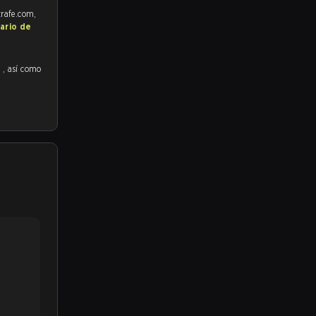
trafe.com,
ario de
1
, así como