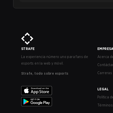
STRAFE
EMPRES
La experiencia número uno para fans de
Acerca de
esports en la web y móvil.
Contácta
Carreras
Strafe, todo sobre esports
LEGAL
Política 
Términos 