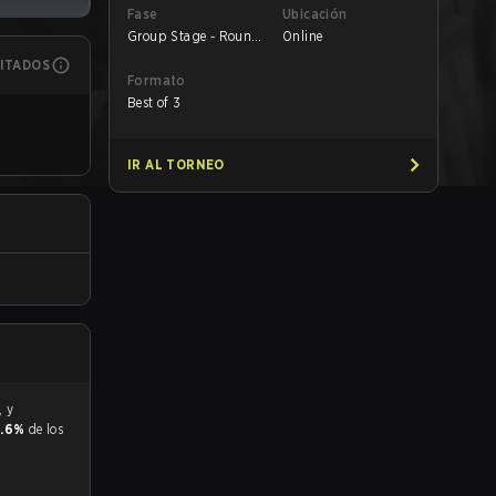
Fase
Ubicación
Group Stage - Round
Online
1
MITADOS
Formato
Best of 3
IR AL TORNEO
4.6%
de los