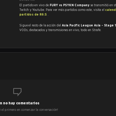
El partido en vivo de
FURY vs PSYKN Company
se transmitió en s
Twitch y Youtube. Para ver más partidos como este, visita el
calend
partidos de R6:S
.
Sigue el resto de la acción del
Asia Pacific League Asia - Stage 
VODs, destacados y transmisiones en vivo, todo en Strafe.
n no hay comentarios
 sé el primero en comenzar la conversación!