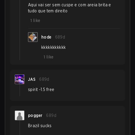
Aqui vai ser sem cuspe e com areia brita e
tudo que tem direito
1
like
hode
689d
kkkkkkkkkkk
1
like
JAS
689d
spirit -1.5 free
pogger
689d
Brazil sucks