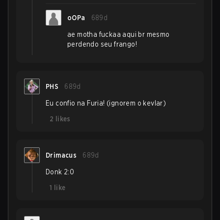
oOPa
689d
ae motha fuckaa aqui br mesmo
perdendo seu frango!
PHS
689d
Eu confio na Furia! (ignorem o kevlar)
2
likes
Drimacus
689d
Donk 2:0
1
like