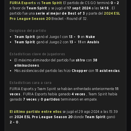
FURIA Esports
vs
Team Spirit
El partido de CS:GO terminó
0 - 2
a favor de
Team Spirit
y se jugó el
17 sept 2024
a las
14:16
. El
partido fue una
serie al mejor de Best of 3
y parte del
2024 ESL
Pro League Season 20
Bracket - Round of 32.
Desglose del partido
Team Spirit
ganó el Juego 1 con
13 - 9
en
Nuke
Team Spirit
ganó el Juego 2 con
13 - 11
en
Anubis
Estadísticas clave de jugadores
El máximo eliminador del partido fue
sh1ro
con
38
eliminaciones
.
Más asistencias del partido las hizo
Chopper
con
11 asistencias
.
Estadísticas cara a cara
FURIA Esports y Team Spirit se habían enfrentado anteriormente
11
veces
. FURIA Esports había ganado
4 veces
, Team Spirit había
ganado
7 veces
y
0 partidos
terminaron en empate.
El último partido entre ellos
se jugó el 29 ago 2024 a las 15:39
en
2024 ESL Pro League Season 20
donde
Team Spirit
ganó
2 - 0
.