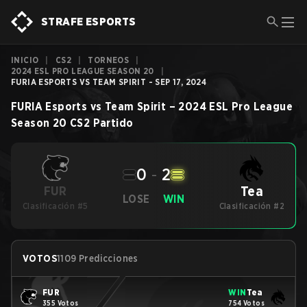
STRAFE ESPORTS
INICIO
|
CS2
|
TORNEOS
|
2024 ESL PRO LEAGUE SEASON 20
|
FURIA ESPORTS VS TEAM SPIRIT - SEP 17, 2024
FURIA Esports
vs
Team Spirit
–
2024 ESL Pro League
Season 20
CS2
Partido
0
-
2
Tea
FUR
LOSE
WIN
Clasificación #5
Clasificación #2
VOTOS
1109 Predicciones
FUR
WIN
Tea
355 Votos
754 Votos