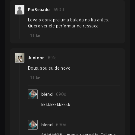
PaiBebado
690d
Leva o donk pra uma balada no fia antes.
Quero ver ele performar na ressaca
1
like
Junioor
691d
Deus, sou eu de novo
1
like
blend
690d
kkkkkkkkkkkkk
blend
690d