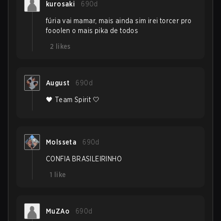
kurosaki
690d
fúria vai mamar, mais ainda sim irei torcer pro
fooolen o mais pika de todos
2
likes
August
690d
🖤 Team Spirit 🤍
Molsseta
690d
CONFIA BRASILEIRINHO
1
like
MuZAo
690d