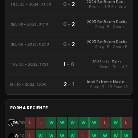
2024 BetBoom Dacha
0
-
2
ago. 29 - 2024, 03:39
Bracket - UB Semifinal
Belgrade #2
2023 BetBoom Dacha
0
-
2
dic. 08 - 2023, 01:10
Group B - Group B
Decider Match
2023 BetBoom Dacha
0
-
2
dic. 06 - 2023, 02:10
Group B - Group B
2022 Intel Extreme
1
-
0
nov. 05 - 2022, 11:53
Masters XVII - Rio
Swiss - Round 3
Intel Extreme Masters
2
-
1
jul. 10 - 2022, 10:30
Group B - LB Round 2
17 - Cologne Main
Event
FORMA RECIENTE
6
/10
L
L
W
W
W
W
W
L
W
L
8
/10
L
W
W
W
W
L
W
W
W
W