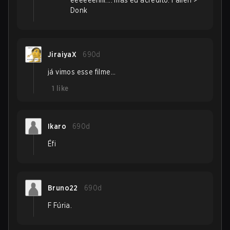
ééééééfiiii.... mas eu acredito. Fallen >
Donk
JiraiyaX
690d
já vimos esse filme...
1
like
Ikaro
690d
Éfi
Bruno22
690d
F Fúria.