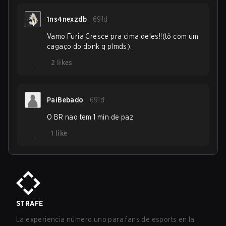
1ns4nexzdb
691d
Vamo Furia Cresce pra cima deles!!(tô com um
cagaço do donk q plmds).
2
likes
PaiBebado
691d
O BR nao tem 1 min de paz
1
like
STRAFE
La experiencia número uno para fans de esports en la