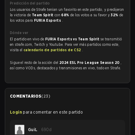
Predicción del partido
Los usuarios de Strafe tenían un favorito en este partido, y predijeron
la victoria de
Team Spirit
con
68%
de los votos a su favor y
32%
de
los votos para
FURIA Esports
.
Dónde ver
El partido en vivo de
FURIA Esports vs Team Spirit
se transmitió
en strafe.com, Twitch y Youtube. Para ver más partidos como este,
visita el
calendario de partidos de CS2
.
Sigue el resto de la acción del
2024 ESL Pro League Season 20
,
así como VODs, destacados y transmisiones en vivo, todo en Strafe.
COMENTARIOS
(
23
)
Login
para comentar en este partido
GuiL
690d