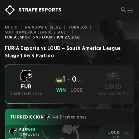
STRAFE ESPORTS
INICIO
|
RAINBOW 6: SIEGE
|
TORNEOS
|
SOUTH AMERICA LEAGUE STAGE 1
|
FURIA ESPORTS VS LOUD - JUN 27, 2026
FURIA Esports
vs
LOUD
–
South America League
Stage 1
R6:S
Partido
1
-
0
LOUD
FUR
WIN
LOSE
Clasificación #33
Clasificación #13
TU PREDICCIÓN
144 Predicciones
FUR
WIN
LOUD
1000 points
26%