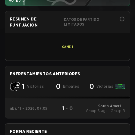
VOTED
RESUMEN DE
DATOS DE PARTIDO
LIMITADOS
PUNTUACIÓN
GAME
1
ENFRENTAMIENTOS ANTERIORES
1
0
0
Victorias
Empates
Victorias
South America
1
-
0
abr. 11 - 2026, 07:05
Group Stage - Group B
League - South
America League
Kickoff
FORMA RECIENTE