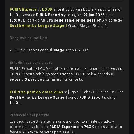
FURIA Esports
vs
LOUD
El partido de Rainbow Six Siege terminó
1 - 0
a favor de
FURIA Esports
y se jugó el
27 jun 2026
a las
16:00
. El partido fue una
serie al mejor de Best of 3
y parte del
South America League Stage 1
Group Stage - Round 1.
Desglose del partido
FURIA Esports ganó el
Juego 1
con
0 - 0
en
Estadísticas cara a cara
FURIA Esports y LOUD se habían enfrentado anteriormente
1 veces
.
FURIA Esports había ganado
1 veces
, LOUD había ganado
0
veces
y
0 partidos
terminaron en empate.
El último partido entre ellos
se jugó el 11 abr 2026 a las 19:05 en
South America League Stage 1
donde
FURIA Esports
ganó
1 - 0
.
Predicción del partido
Los usuarios de Strafe tenían un claro favorito en este partido, y
predijeron la victoria de
FURIA Esports
con
74.3%
de los votos a su
favor y
25.7%
de los votos para
LOUD
.