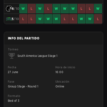
6
/10
W
L
W
L
W
W
W
L
L
W
5
/10
L
L
W
W
W
L
L
W
W
L
INFO DEL PARTIDO
Torneo
South America League Stage 1
Fecha
Hora de inicio
27 June
16:00
Fase
Ubicación
Group Stage - Round 1
Online
Formato
Best of 3