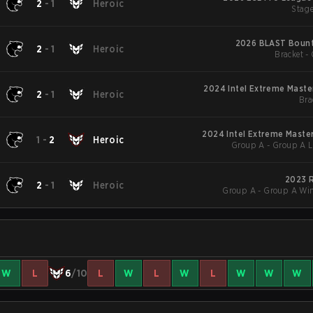
2
-
1
Heroic
Stage
2026 BLAST Bount
2
-
1
Heroic
Bracket - 
2024 Intel Extreme Maste
2
-
1
Heroic
Bra
2024 Intel Extreme Maste
1
-
2
Heroic
Group A - Group A L
2023 
2
-
1
Heroic
Group A - Group A Win
W
L
6
/10
L
W
L
W
L
W
W
W