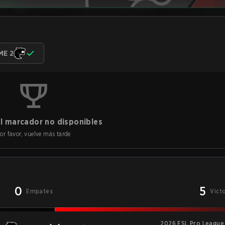
ME 2
l marcador no disponibles
or favor, vuelve más tarde
0
5
Empates
Vict
2026 ESL Pro League