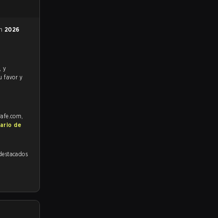
en
2026
u favor y
rafe.com,
ario de