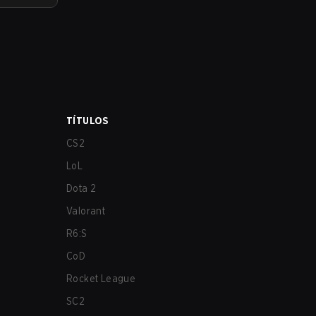
TÍTULOS
CS2
LoL
Dota 2
Valorant
R6:S
CoD
Rocket League
SC2