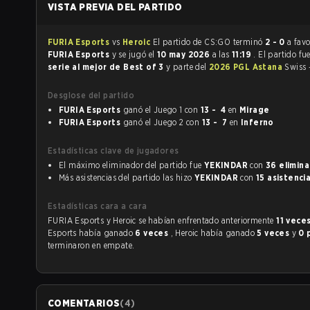
VISTA PREVIA DEL PARTIDO
FURIA Esports
vs
Heroic
El partido de CS:GO terminó
2 - 0
a favo
FURIA Esports
y se jugó el
10 may 2026
a las
11:19
. El partido fu
serie al mejor de Best of 3
y parte del
2026 PGL Astana
Swiss 
Desglose del partido
FURIA Esports
ganó el Juego 1 con
13 - 4
en
Mirage
FURIA Esports
ganó el Juego 2 con
13 - 7
en
Inferno
Estadísticas clave de jugadores
El máximo eliminador del partido fue
YEKINDAR
con
36 elimin
Más asistencias del partido las hizo
YEKINDAR
con
15 asistenci
Estadísticas cara a cara
FURIA Esports y Heroic se habían enfrentado anteriormente
11 vece
Esports había ganado
6 veces
, Heroic había ganado
5 veces
y
0 
terminaron en empate.
COMENTARIOS
(
4
)