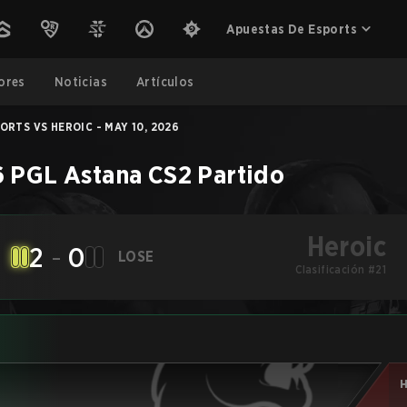
Apuestas De Esports
ores
Noticias
Artículos
ORTS VS HEROIC - MAY 10, 2026
 PGL Astana
CS2
Partido
Heroic
2
-
0
LOSE
Clasificación #21
H