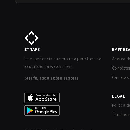
STRAFE
EMPRES
La experiencia número uno para fans de
Acerca de
esports en la web y móvil.
Contácta
Carreras
Strafe, todo sobre esports
LEGAL
Política 
Términos 