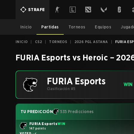
STRAFE
Inicio
Partidas
Torneos
Equipos
Jugad
INICIO
|
CS2
|
TORNEOS
|
2026 PGL ASTANA
|
FURIA ESP
FURIA Esports
vs
Heroic
–
2026
FURIA Esports
WIN
Clasificación #5
TU PREDICCIÓN
535 Predicciones
FURIA Esports
WIN
147 points
VOTED