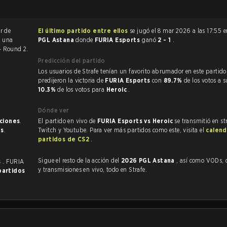
r de
El último partido entre ellos
se jugó el 8 mar 2026 a las 17:55 
e una
PGL Astana
donde
FURIA Esports
ganó
2 - 1
.
- Round 2.
Predicción del partido
Los usuarios de Strafe tenían un favorito abrumador en este partido, y
predijeron la victoria de
FURIA Esports
con
89.7%
de los votos a s
10.3%
de los votos para
Heroic
.
Dónde ver
aciones
.
El partido en vivo de
FURIA Esports vs Heroic
se transmitió en st
as
.
Twitch y Youtube. Para ver más partidos como este, visita el
calend
partidos de CS2
.
Sigue el resto de la acción del
2026 PGL Astana
, así como VODs, destacados
s
. FURIA
y transmisiones en vivo, todo en Strafe.
partidos