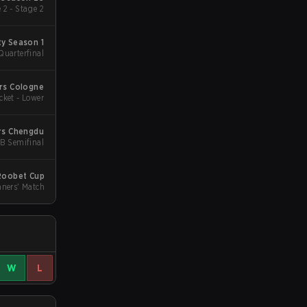
 2 - Stage 2
y Season 1
Quarterfinal
rs Cologne
cket - Lower
rs Chengdu
B Semifinal
Roobet Cup
ners' Match
W
L