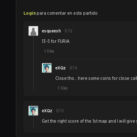
Login
para comentar en este partido
esqueesh
87d
13-5 for FURIA
1
like
eXQz
87d
Close tho… here some coins for close call
1
like
eXQz
87d
Get the right score of the 1st map and I will give