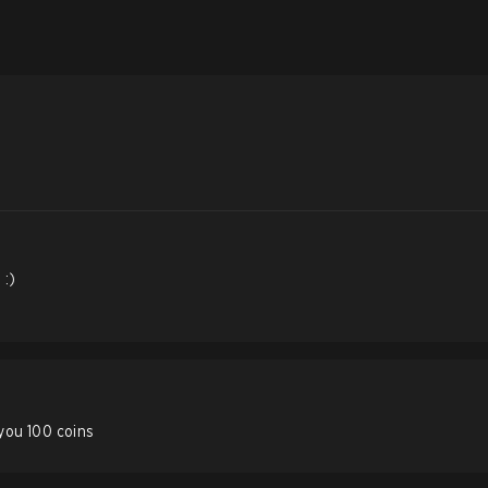
 :)
 you 100 coins