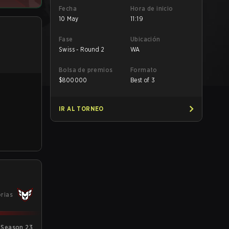
Fecha
Hora de inicio
10 May
11:19
Fase
Ubicación
Swiss - Round 2
WA
Bolsa de premios
Formato
$
800000
Best of 3
IR AL TORNEO
orias
 Season 23