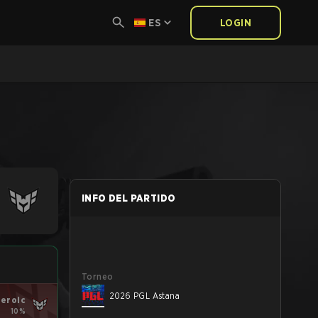
ES
LOGIN
INFO DEL PARTIDO
Torneo
2026 PGL Astana
eroic
10%