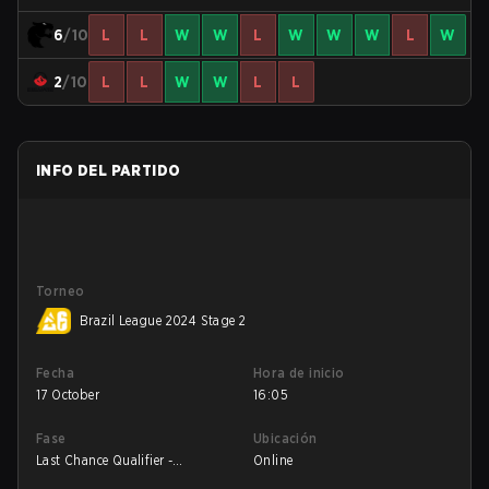
6
/10
L
L
W
W
L
W
W
W
L
W
2
/10
L
L
W
W
L
L
INFO DEL PARTIDO
Torneo
Brazil League 2024 Stage 2
Fecha
Hora de inicio
17 October
16:05
Fase
Ubicación
Last Chance Qualifier -
Online
Quarterfinals