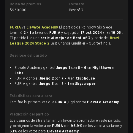
Bolsa de premios
Formato
$
930000
Best of 3
FURIA
vs
Elevate Academy
El partido de Rainbow Six Siege
terminó
2 - 1
a favor de
FURIA
y se jugó el
17 oct 2024
a las
16:05
.
El partido fue una
serie al mejor de Best of 3
y parte del
Brazil
League 2024 Stage 2
Last Chance Qualifier - Quarterfinals.
Desglose del partido
Elevate Academy ganó el
Juego 1
con
8 - 6
en
Nighthaven
Labs
FURIA ganó el
Juego 2
con
7 - 4
en
Clubhouse
FURIA ganó el
Juego 3
con
7 - 1
en
Skyscraper
Estadísticas cara a cara
Esta fue la primera vez que
FURIA
jugó contra
Elevate Academy
.
Predicción del partido
Los usuarios de Strafe tenían un favorito abrumador en este partido,
y predijeron la victoria de
FURIA
con
96.9%
de los votos a su favor y
3.1%
de los votos para
Elevate Academy
.