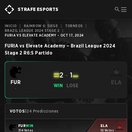
STRAFE ESPORTS
INICIO
|
RAINBOW 6: SIEGE
|
TORNEOS
|
BRAZIL LEAGUE 2024 STAGE 2
|
FURIA VS ELEVATE ACADEMY - OCT 17, 2024
FURIA
vs
Elevate Academy
–
Brazil League 2024
Stage 2
R6:S
Partido
2
-
1
ELA
FUR
WIN
LOSE
-
-
VOTOS
324 Predicciones
FUR
WIN
ELA
314 Votos
10 Votos