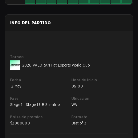
INFO DEL PARTIDO
Torneo
2026 VALORANT at Esports World Cup
Fecha
Hora de inicio
12 May
09:00
Fase
Ubicación
Stage 1 - Stage 1 UB Semifinal
WA
Bolsa de premios
Formato
$
2000000
Best of 3