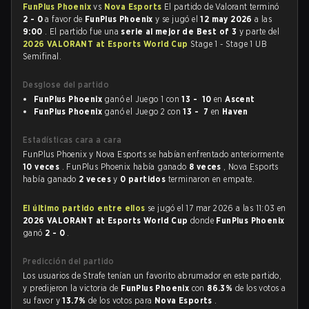
FunPlus Phoenix
vs
Nova Esports
El partido de Valorant terminó
2 - 0
a favor de
FunPlus Phoenix
y se jugó el
12 may 2026
a las
9:00
. El partido fue una
serie al mejor de Best of 3
y parte del
2026 VALORANT at Esports World Cup
Stage 1 - Stage 1 UB
Semifinal.
Desglose del partido
FunPlus Phoenix
ganó el Juego 1 con
13 - 10
en
Ascent
FunPlus Phoenix
ganó el Juego 2 con
13 - 7
en
Haven
Estadísticas cara a cara
FunPlus Phoenix y Nova Esports se habían enfrentado anteriormente
10 veces
. FunPlus Phoenix había ganado
8 veces
, Nova Esports
había ganado
2 veces
y
0 partidos
terminaron en empate.
El último partido entre ellos
se jugó el 17 mar 2026 a las 11:03 en
2026 VALORANT at Esports World Cup
donde
FunPlus Phoenix
ganó
2 - 0
.
Predicción del partido
Los usuarios de Strafe tenían un favorito abrumador en este partido,
y predijeron la victoria de
FunPlus Phoenix
con
86.3%
de los votos a
su favor y
13.7%
de los votos para
Nova Esports
.