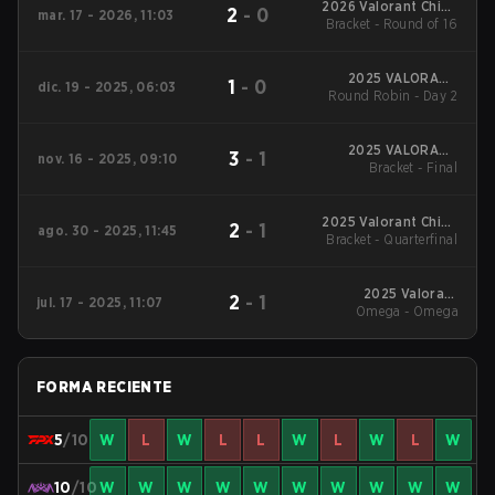
2026 Valorant China
2
-
0
mar. 17 - 2026, 11:03
Evolution Series Act 1
Bracket - Round of 16
2025 VALORANT
1
-
0
dic. 19 - 2025, 06:03
Radiant International
Round Robin - Day 2
Invitational
2025 VALORANT
3
-
1
nov. 16 - 2025, 09:10
China Evolution
Bracket - Final
Series Epilogue
2025 Valorant China
2
-
1
ago. 30 - 2025, 11:45
Evolution Series Act-
Bracket - Quarterfinal
3
2025 Valorant
2
-
1
jul. 17 - 2025, 11:07
Champions Tour:
Omega - Omega
China Stage 2
FORMA RECIENTE
5
/10
W
L
W
L
L
W
L
W
L
W
10
/10
W
W
W
W
W
W
W
W
W
W