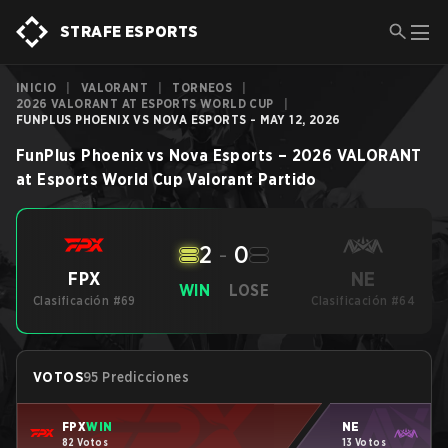
STRAFE ESPORTS
INICIO
|
VALORANT
|
TORNEOS
|
2026 VALORANT AT ESPORTS WORLD CUP
|
FUNPLUS PHOENIX VS NOVA ESPORTS - MAY 12, 2026
FunPlus Phoenix
vs
Nova Esports
–
2026 VALORANT
at Esports World Cup
Valorant
Partido
2
-
0
NE
FPX
WIN
LOSE
Clasificación #69
Clasificación #64
VOTOS
95 Predicciones
FPX
WIN
NE
82 Votos
13 Votos