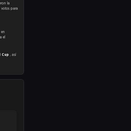
s votos para
ó en
a el
d Cup
, así