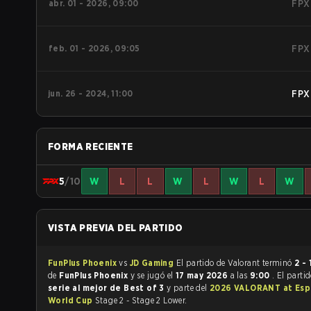
abr. 01 - 2026, 09:00
FPX
feb. 01 - 2026, 09:05
FPX
jun. 26 - 2024, 11:00
FPX
FORMA RECIENTE
5
/10
W
L
L
W
L
W
L
W
VISTA PREVIA DEL PARTIDO
FunPlus Phoenix
vs
JD Gaming
El partido de Valorant terminó
2 - 
de
FunPlus Phoenix
y se jugó el
17 may 2026
a las
9:00
. El parti
serie al mejor de Best of 3
y parte del
2026 VALORANT at Esp
World Cup
Stage 2 - Stage 2 Lower.