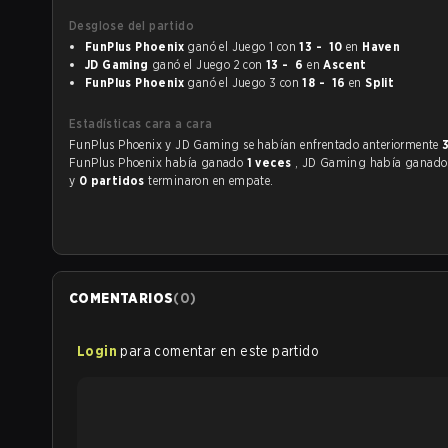
Desglose del partido
FunPlus Phoenix
ganó el Juego 1 con
13 - 10
en
Haven
JD Gaming
ganó el Juego 2 con
13 - 6
en
Ascent
FunPlus Phoenix
ganó el Juego 3 con
18 - 16
en
Split
Estadísticas cara a cara
FunPlus Phoenix y JD Gaming se habían enfrentado anteriormente
FunPlus Phoenix había ganado
1 veces
, JD Gaming había ganad
y
0 partidos
terminaron en empate.
COMENTARIOS
(
0
)
Login
para comentar en este partido