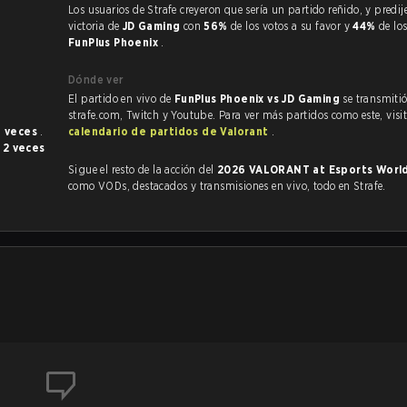
Los usuarios de Strafe creyeron que sería un partido reñido, y predijeron la
victoria de
JD Gaming
con
56%
de los votos a su favor y
44%
de lo
FunPlus Phoenix
.
Dónde ver
El partido en vivo de
FunPlus Phoenix vs JD Gaming
se transmiti
strafe.com, Twitch y Youtube. Para ver más partidos como este, visit
3 veces
.
calendario de partidos de Valorant
.
o
2 veces
Sigue el resto de la acción del
2026 VALORANT at Esports Worl
como VODs, destacados y transmisiones en vivo, todo en Strafe.