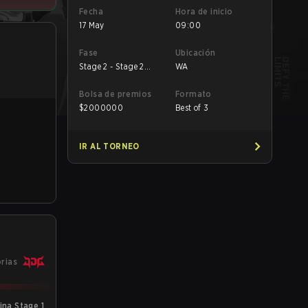
Fecha
Hora de inicio
17 May
09:00
Fase
Ubicación
Stage 2 - Stage 2
WA
Lower
Bolsa de premios
Formato
$
2000000
Best of 3
IR AL TORNEO
orias
ina Stage 1