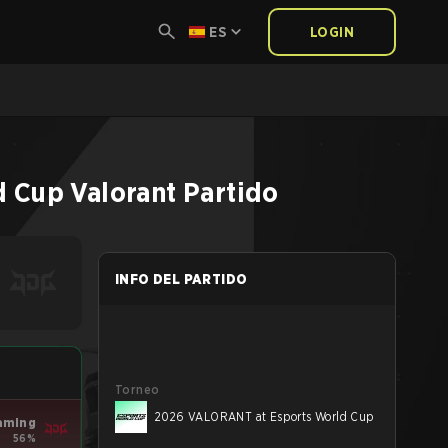
ES
LOGIN
d Cup
Valorant
Partido
INFO DEL PARTIDO
Torneo
2026 VALORANT at Esports World Cup
aming
56%