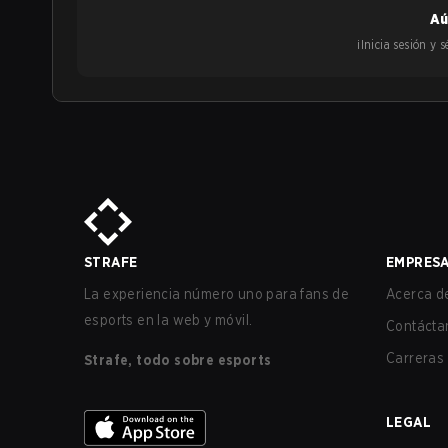
Aú
¡Inicia sesión y
STRAFE
EMPRES
La experiencia número uno para fans de
Acerca de
esports en la web y móvil.
Contácta
Carreras
Strafe, todo sobre esports
LEGAL