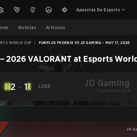
Apuestas De Esports
ores
Noticias
Artículos
ORTS WORLD CUP
|
FUNPLUS PHOENIX VS JD GAMING - MAY 17, 2026
–
2026 VALORANT at Esports Worl
JD Gaming
2
-
1
LOSE
Clasificación #108
JD G