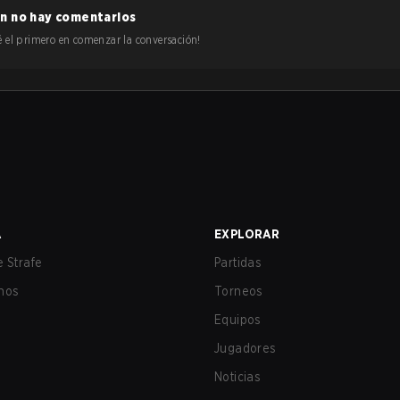
n no hay comentarios
 sé el primero en comenzar la conversación!
A
EXPLORAR
 Strafe
Partidas
nos
Torneos
Equipos
Jugadores
Noticias