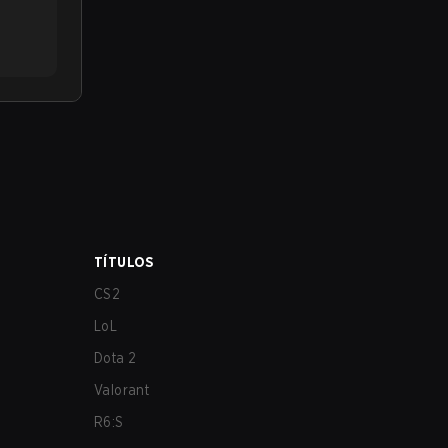
TÍTULOS
CS2
LoL
Dota 2
Valorant
R6:S