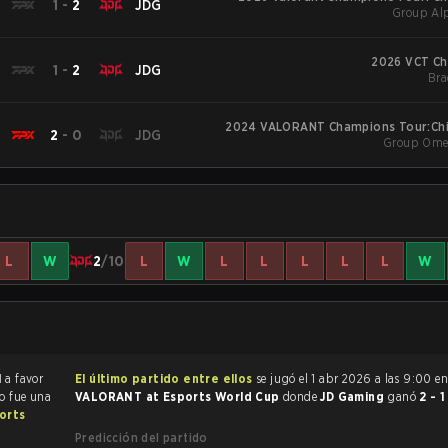
1
-
2
JDG
Group Alp
2026 VCT Ch
1
-
2
JDG
Bra
2024 VALORANT Champions Tour:Chi
2
-
0
JDG
Group Omeg
L
W
2
/10
L
W
L
L
L
L
L
W
1
a favor
El último partido entre ellos
se jugó el 1 abr 2026 a las 9:00 e
do fue una
VALORANT at Esports World Cup
donde
JD Gaming
ganó
2 - 
orts
Predicción del partido