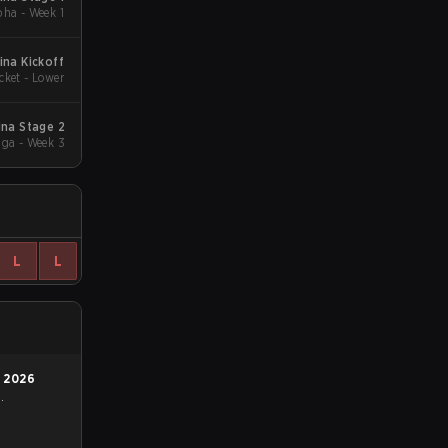
ha - Week 1
ina Kickoff
cket - Lower
na Stage 2
a - Week 3
L
L
n
2026
1
.