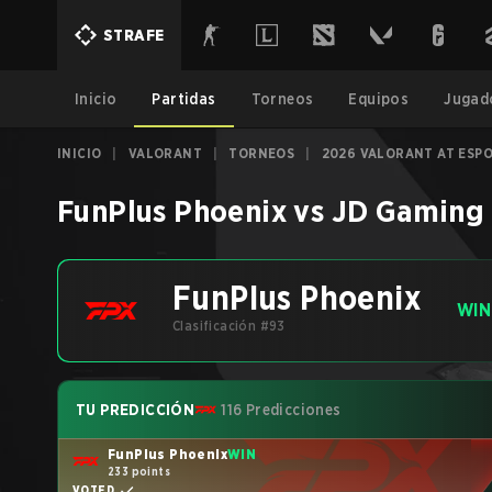
STRAFE
Inicio
Partidas
Torneos
Equipos
Jugad
INICIO
|
VALORANT
|
TORNEOS
|
2026 VALORANT AT ESP
FunPlus Phoenix
vs
JD Gaming
FunPlus Phoenix
WIN
Clasificación #93
TU PREDICCIÓN
116 Predicciones
FunPlus Phoenix
WIN
233 points
VOTED