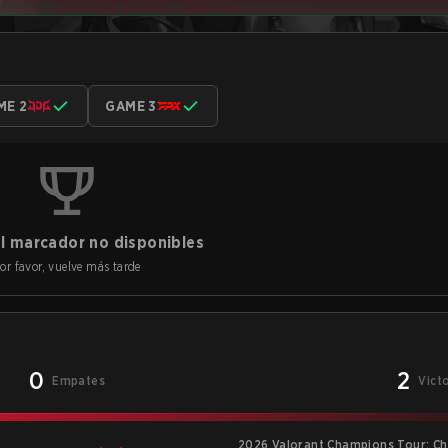
ME 2
GAME 3
l marcador no disponibles
or favor, vuelve más tarde
0
2
Empates
Vict
2026 Valorant Champions Tour: Ch