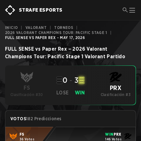
STRAFE ESPORTS
INICIO
|
VALORANT
|
TORNEOS
|
2026 VALORANT CHAMPIONS TOUR: PACIFIC STAGE 1
|
FULL SENSE VS PAPER REX - MAY 17, 2026
FULL SENSE
vs
Paper Rex
–
2026 Valorant
Champions Tour: Pacific Stage 1
Valorant
Partido
0
-
3
PRX
FS
LOSE
WIN
Clasificación #30
Clasificación #3
VOTOS
182 Predicciones
FS
WIN
PRX
36 Votos
146 Votos