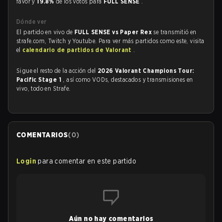
favor y
19.8%
de los votos para
FULL SENSE
.
Dónde ver
El partido en vivo de
FULL SENSE vs Paper Rex
se transmitió en
strafe.com, Twitch y Youtube. Para ver más partidos como este, visita
el
calendario de partidos de Valorant
.
Sigue el resto de la acción del
2026 Valorant Champions Tour:
Pacific Stage 1
, así como VODs, destacados y transmisiones en
vivo, todo en Strafe.
COMENTARIOS
(
0
)
Login
para comentar en este partido
Aún no hay comentarios