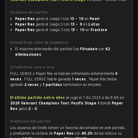
Desglose del partido
Paper Rex
ganó el Juego 1 con
13 - 10
en
Pearl
Paper Rex
ganó el Juego 2 con
13 - 9
en
Lotus
Paper Rex
ganó el Juego 3 con
13 - 10
en
Fracture
Estadísticas clave de jugadores
El máximo eliminador del partido fue
f0rsaken
con
62
eliminaciones
.
Estadísticas cara a cara
FULL SENSE y Paper Rex se habían enfrentado anteriormente
4
veces
. FULL SENSE había ganado
1 veces
, Paper Rex había
ganado
2 veces
y
1 partidos
terminaron en empate.
El último partido entre ellos
se jugó el 7 dic 2023 a las 8:06 en
2026 Valorant Champions Tour: Pacific Stage 1
donde
Paper
Rex
ganó
2 - 0
.
Predicción del partido
Los usuarios de Strafe tenían un favorito abrumador en este partido,
y predijeron la victoria de
Paper Rex
con
80.2%
de los votos a su