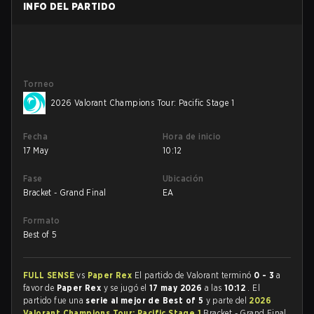
INFO DEL PARTIDO
Torneo
2026 Valorant Champions Tour: Pacific Stage 1
Fecha
Hora de inicio
17 May
10:12
Fase
Ubicación
Bracket - Grand Final
EA
Formato
Best of 5
FULL SENSE
vs
Paper Rex
El partido de Valorant terminó
0 - 3
a
favor de
Paper Rex
y se jugó el
17 may 2026
a las
10:12
. El
partido fue una
serie al mejor de Best of 5
y parte del
2026
Valorant Champions Tour: Pacific Stage 1
Bracket - Grand Final.