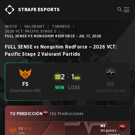
STRAFE ESPORTS
INICIO
|
VALORANT
|
TORNEOS
|
2026 VCT: PACIFIC STAGE 2
|
FULL SENSE VS NONGSHIM REDFORCE - JUL 17, 2026
FULL SENSE
vs
Nongshim RedForce
–
2026 VCT:
Pacific Stage 2
Valorant
Partido
2
-
1
NS
FS
WIN
LOSE
Clasificación #33
Clasificación #8
TU PREDICCIÓN
162 Predicciones
NS
FS
WIN
141 points
14%