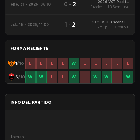
2026 VCT Pacific
0
-
2
ene. 31 - 2026, 08:10
Bracket - UB Semifinal
Kickoff
2025 VCT Ascension
1
-
2
oct. 16 - 2025, 11:00
Group B - Group B
Pacific
FORMA RECIENTE
1
/10
L
L
L
L
W
L
L
L
L
L
6
/10
W
W
L
L
W
L
W
W
L
W
INFO DEL PARTIDO
Torneo