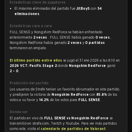
Estadísticas clave de jugadores
El máximo eliminador del partido fue
JitBoyS
con
54
eliminaciones
.
Estadísticas cara a cara
FULL SENSE y Nongshim RedForce se habían enfrentado
anteriormente
2 veces
. FULL SENSE había ganado
0 veces
,
Nongshim RedForce había ganado
2 veces
y
0 partidos
terminaron en empate.
El último partido entre ellos
se jugó el 31 ene 2026 a las 8:10 en
2026 VCT: Pacific Stage 2
donde
Nongshim RedForce
ganó
2 - 0
.
Predicción del partido
Los usuarios de Strafe tenían un favorito abrumador en este partido,
y predijeron la victoria de
Nongshim RedForce
con
85.8%
de los
votos a su favor y
14.2%
de los votos para
FULL SENSE
.
Dónde ver
El partido en vivo de
FULL SENSE vs Nongshim RedForce
se
transmitió en strafe.com, Twitch y Youtube. Para ver más partidos
como este, visita el
calendario de partidos de Valorant
.