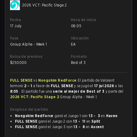
2026 VCT: Pacific Stage 2
Fecha
Hora de inicio
17 July
08:05
Fase
Ubicación
Group Alpha - Week 1
EA
Bolsa de premios
Formato
$
250000
Best of 3
FULL SENSE
vs
Nongshim RedForce
El partido de Valorant
terminó
2 - 1
a favor de
FULL SENSE
y se jugó el
17 jul 2026
a las
8:05
. El partido fue una
serie al mejor de Best of 3
y parte del
2026 VCT: Pacific Stage 2
Group Alpha - Week 1.
Desglose del partido
Nongshim RedForce
ganó el Juego 1 con
13 - 3
en
Haven
FULL SENSE
ganó el Juego 2 con
13 - 11
en
Split
FULL SENSE
ganó el Juego 3 con
13 - 8
en
Ascent