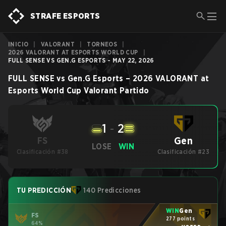
STRAFE ESPORTS
INICIO
|
VALORANT
|
TORNEOS
|
2026 VALORANT AT ESPORTS WORLD CUP
|
FULL SENSE VS GEN.G ESPORTS - MAY 22, 2026
FULL SENSE
vs
Gen.G Esports
–
2026 VALORANT at
Esports World Cup
Valorant
Partido
1
-
2
Gen
FS
LOSE
WIN
Clasificación #38
Clasificación #23
TU PREDICCIÓN
140 Predicciones
WIN
Gen
FS
277 points
64%