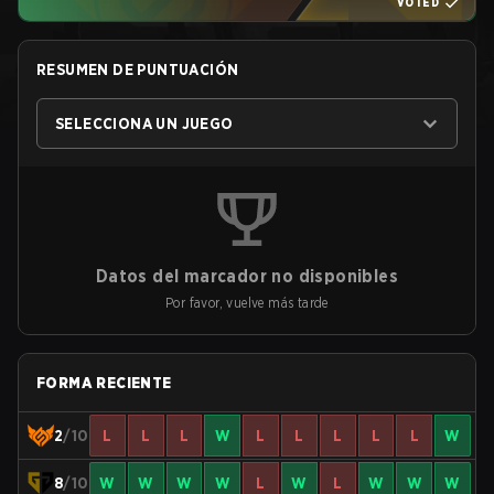
VOTED
RESUMEN DE PUNTUACIÓN
SELECCIONA UN JUEGO
Datos del marcador no disponibles
Por favor, vuelve más tarde
FORMA RECIENTE
2
/10
L
L
L
W
L
L
L
L
L
W
8
/10
W
W
W
W
L
W
L
W
W
W