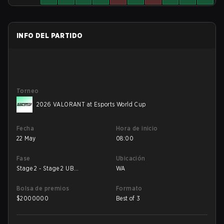
INFO DEL PARTIDO
Torneo
2026 VALORANT at Esports World Cup
Fecha
Hora de inicio
22 May
08:00
Fase
Ubicación
Stage 2 - Stage 2 UB
WA
Quarterfinal
Bolsa de premios
Formato
$
2000000
Best of 3