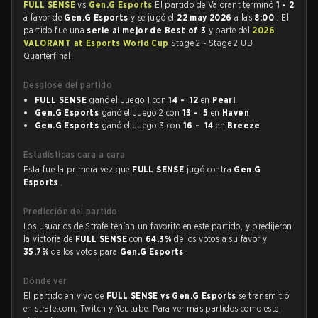
FULL SENSE
vs
Gen.G Esports
El partido de Valorant terminó
1 - 2
a favor de
Gen.G Esports
y se jugó el
22 may 2026
a las
8:00
. El
partido fue una
serie al mejor de Best of 3
y parte del
2026
VALORANT at Esports World Cup
Stage 2 - Stage 2 UB
Quarterfinal.
Desglose del partido
FULL SENSE
ganó el Juego 1 con
14 - 12
en
Pearl
Gen.G Esports
ganó el Juego 2 con
13 - 5
en
Haven
Gen.G Esports
ganó el Juego 3 con
16 - 14
en
Breeze
Estadísticas cara a cara
Esta fue la primera vez que
FULL SENSE
jugó contra
Gen.G
Esports
.
Predicción del partido
Los usuarios de Strafe tenían un favorito en este partido, y predijeron
la victoria de
FULL SENSE
con
64.3%
de los votos a su favor y
35.7%
de los votos para
Gen.G Esports
.
Dónde ver
El partido en vivo de
FULL SENSE vs Gen.G Esports
se transmitió
en strafe.com, Twitch y Youtube. Para ver más partidos como este,