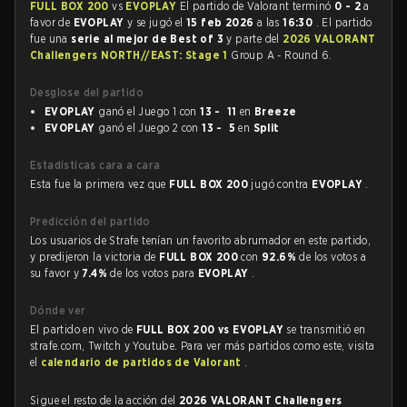
FULL BOX 200
vs
EVOPLAY
El partido de Valorant terminó
0 - 2
a
favor de
EVOPLAY
y se jugó el
15 feb 2026
a las
16:30
. El partido
fue una
serie al mejor de Best of 3
y parte del
2026 VALORANT
Challengers NORTH//EAST: Stage 1
Group A - Round 6.
Desglose del partido
EVOPLAY
ganó el Juego 1 con
13 - 11
en
Breeze
EVOPLAY
ganó el Juego 2 con
13 - 5
en
Split
Estadísticas cara a cara
Esta fue la primera vez que
FULL BOX 200
jugó contra
EVOPLAY
.
Predicción del partido
Los usuarios de Strafe tenían un favorito abrumador en este partido,
y predijeron la victoria de
FULL BOX 200
con
92.6%
de los votos a
su favor y
7.4%
de los votos para
EVOPLAY
.
Dónde ver
El partido en vivo de
FULL BOX 200 vs EVOPLAY
se transmitió en
strafe.com, Twitch y Youtube. Para ver más partidos como este, visita
el
calendario de partidos de Valorant
.
Sigue el resto de la acción del
2026 VALORANT Challengers