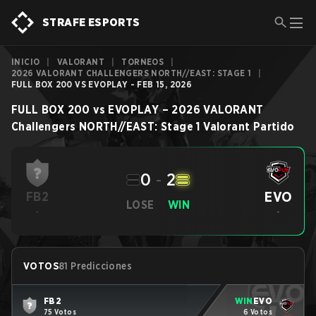
STRAFE ESPORTS
INICIO
|
VALORANT
|
TORNEOS
|
2026 VALORANT CHALLENGERS NORTH//EAST: STAGE 1
|
FULL BOX 200 VS EVOPLAY - FEB 15, 2026
FULL BOX 200
vs
EVOPLAY
–
2026 VALORANT
Challengers NORTH//EAST: Stage 1
Valorant
Partido
0
-
2
EVO
FB2
LOSE
WIN
-
-
VOTOS
81 Predicciones
FB2
WIN
EVO
75 Votos
6 Votos