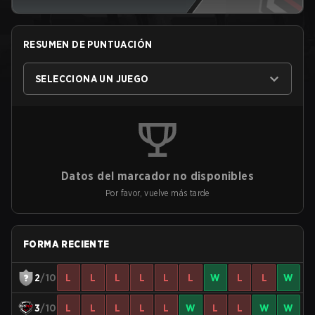
RESUMEN DE PUNTUACIÓN
SELECCIONA UN JUEGO
Datos del marcador no disponibles
Por favor, vuelve más tarde
FORMA RECIENTE
2
/10
L
L
L
L
L
L
W
L
L
W
3
/10
L
L
L
L
L
W
L
L
W
W