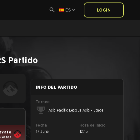
ES
LOGIN
:S
Partido
INFO DEL PARTIDO
Torneo
Asia Pacific League Asia - Stage 1
Fecha
Hora de inicio
17 June
12:15
evate
4 Votos