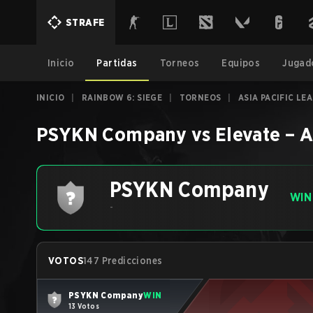
STRAFE
Inicio
Partidas
Torneos
Equipos
Jugad
INICIO
|
RAINBOW 6: SIEGE
|
TORNEOS
|
ASIA PACIFIC LEA
PSYKN Company
vs
Elevate
–
A
PSYKN Company
WIN
-
VOTOS
147 Predicciones
PSYKN Company
WIN
13 Votos