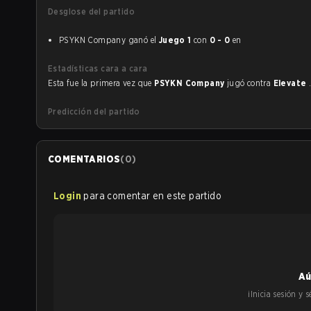
Desglose del partido
PSYKN Company ganó el
Juego 1
con
0 - 0
en
Estadísticas cara a cara
Esta fue la primera vez que
PSYKN Company
jugó contra
Elevate
Predicción del partido
COMENTARIOS
(
0
)
Login
para comentar en este partido
Aú
¡Inicia sesión y