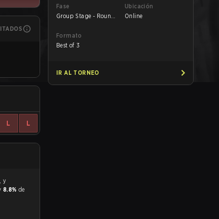
Fase
Ubicación
Group Stage - Round
Online
1
MITADOS
Formato
Best of 3
IR AL TORNEO
L
L
 y
8.8%
de