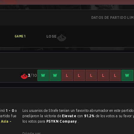
DATOS DE PARTIDO LI
LOSE
GAME
1
3
/10
W
W
L
L
L
L
L
W
Six Siege terminó
1 - 0
a
Los usuarios de Strafe tenían un favorito abrumador en este partido, y
partido fue
predijeron la victoria de
Elevate
con
91.2%
de los votos a su favor
 Asia -
los votos para
PSYKN Company
.
Dónde ver