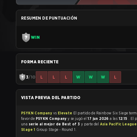
RESUMEN DE PUNTUACIÓN
WIN
FORMA RECIENTE
3
/10
L
L
L
W
W
W
L
VISTA PREVIA DEL PARTIDO
PSYKN Company
vs
Elevate
El partido de Rainbow 
favor de
PSYKN Company
y se jugó el
17 jun 2026
a las
12:15
. El 
una
serie al mejor de Best of 3
y parte del
Asia Pacific League
Stage 1
Group Stage - Round 1.