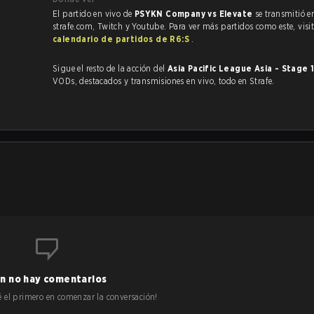
El partido en vivo de
PSYKN Company vs Elevate
se transmitió e
strafe.com, Twitch y Youtube. Para ver más partidos como este, visit
calendario de partidos de R6:S
.
Sigue el resto de la acción del
Asia Pacific League Asia - Stage 
VODs, destacados y transmisiones en vivo, todo en Strafe.
.
n no hay comentarios
 sé el primero en comenzar la conversación!