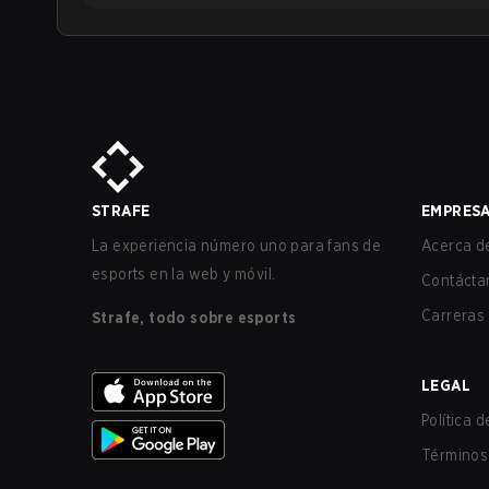
STRAFE
EMPRES
La experiencia número uno para fans de
Acerca de
esports en la web y móvil.
Contácta
Carreras
Strafe, todo sobre esports
LEGAL
Política 
Términos 