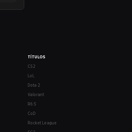
TÍTULOS
CS2
LoL
Dota 2
Valorant
R6:S
CoD
Rocket League