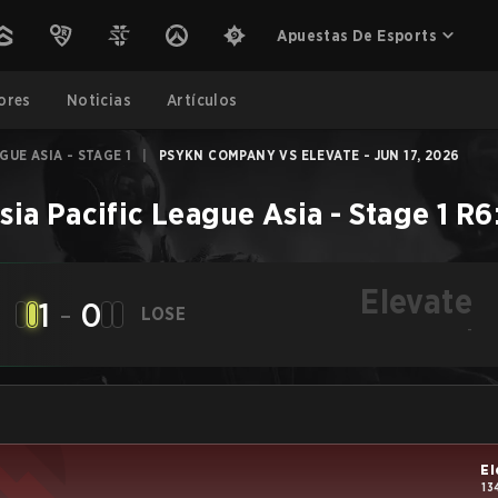
Apuestas De Esports
ores
Noticias
Artículos
GUE ASIA - STAGE 1
|
PSYKN COMPANY VS ELEVATE - JUN 17, 2026
sia Pacific League Asia - Stage 1
R6
Elevate
1
-
0
LOSE
-
El
13