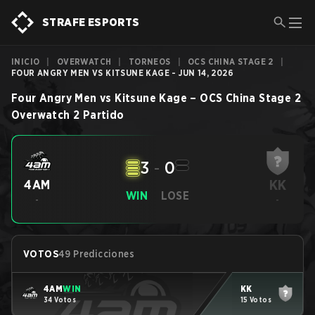
STRAFE ESPORTS
INICIO
|
OVERWATCH
|
TORNEOS
|
OCS CHINA STAGE 2
|
FOUR ANGRY MEN VS KITSUNE KAGE - JUN 14, 2026
Four Angry Men
vs
Kitsune Kage
–
OCS China Stage 2
Overwatch 2
Partido
3
-
0
KK
4AM
WIN
LOSE
-
-
VOTOS
49 Predicciones
4AM
WIN
KK
34 Votos
15 Votos