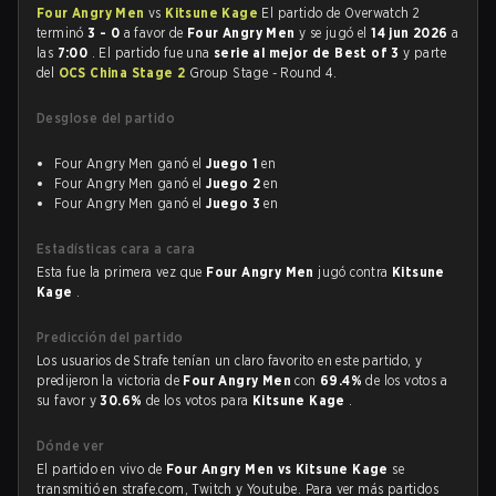
Four Angry Men
vs
Kitsune Kage
El partido de Overwatch 2
terminó
3 - 0
a favor de
Four Angry Men
y se jugó el
14 jun 2026
a
las
7:00
. El partido fue una
serie al mejor de Best of 3
y parte
del
OCS China Stage 2
Group Stage - Round 4.
Desglose del partido
Four Angry Men ganó el
Juego 1
en
Four Angry Men ganó el
Juego 2
en
Four Angry Men ganó el
Juego 3
en
Estadísticas cara a cara
Esta fue la primera vez que
Four Angry Men
jugó contra
Kitsune
Kage
.
Predicción del partido
Los usuarios de Strafe tenían un claro favorito en este partido, y
predijeron la victoria de
Four Angry Men
con
69.4%
de los votos a
su favor y
30.6%
de los votos para
Kitsune Kage
.
Dónde ver
El partido en vivo de
Four Angry Men vs Kitsune Kage
se
transmitió en strafe.com, Twitch y Youtube. Para ver más partidos