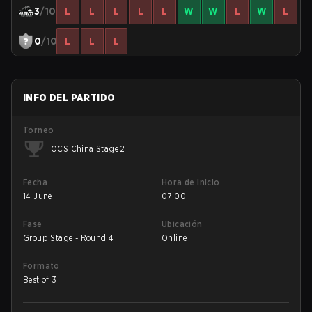
3
/10
L
L
L
L
L
W
W
L
W
L
0
/10
L
L
L
INFO DEL PARTIDO
Torneo
OCS China Stage 2
Fecha
Hora de inicio
14 June
07:00
Fase
Ubicación
Group Stage - Round 4
Online
Formato
Best of 3