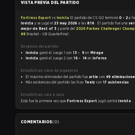
VISTA PREVIA DEL PARTIDO
Fortress Esport
vs
Invicta
El partido de CS:GO terminó
0 - 2
a f
Invicta
y se jugó el
23 may 2026
a las
8:16
. El partido fue una
ser
mejor de Best of 3
y parte del
2026 Parken Challenger Champ
#8
Bracket - UB Quarterfinal.
Desglose del partido
Invicta
ganó el Juego 1 con
13 - 9
en
Mirage
Invicta
ganó el Juego 2 con
16 - 14
en
Inferno
Estadísticas clave de jugadores
El máximo eliminador del partido fue
artie
con
49 eliminacion
Más asistencias del partido las hizo
Teelz
con
17 asistencias
.
Estadísticas cara a cara
Esta fue la primera vez que
Fortress Esport
jugó contra
Invicta
.
COMENTARIOS
(
0
)