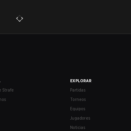
A
EXPLORAR
 Strafe
Partidas
nos
Torneos
Equipos
Jugadores
Noticias