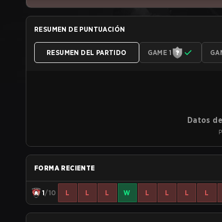
RESUMEN DE PUNTUACIÓN
RESUMEN DEL PARTIDO
GAME 1
GA
Datos de
P
FORMA RECIENTE
1
/10
L
L
L
W
L
L
L
L