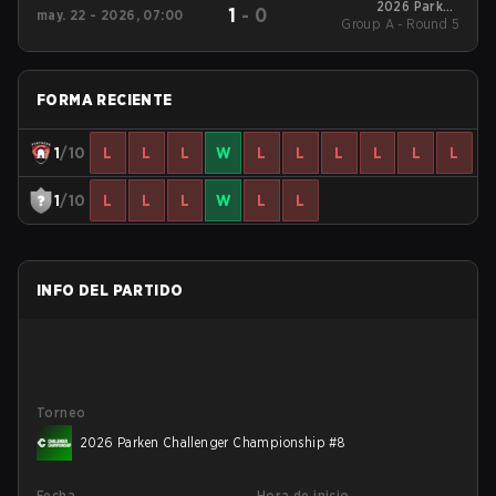
2026 Parken
1
-
0
may. 22 - 2026, 07:00
Group A - Round 5
Challenger
Championship #8
FORMA RECIENTE
1
/10
L
L
L
W
L
L
L
L
L
L
1
/10
L
L
L
W
L
L
INFO DEL PARTIDO
Torneo
2026 Parken Challenger Championship #8
Fecha
Hora de inicio