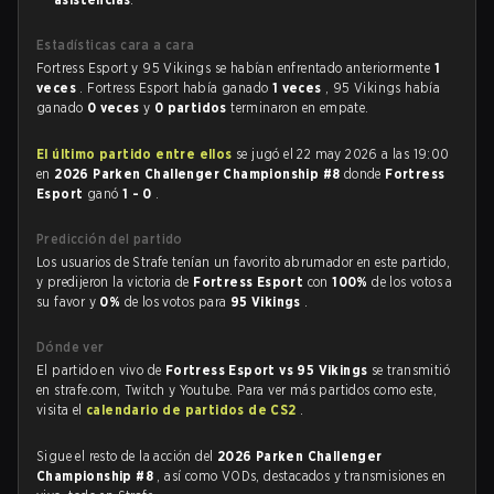
Estadísticas cara a cara
Fortress Esport y 95 Vikings se habían enfrentado anteriormente
1
veces
. Fortress Esport había ganado
1 veces
, 95 Vikings había
ganado
0 veces
y
0 partidos
terminaron en empate.
El último partido entre ellos
se jugó el 22 may 2026 a las 19:00
en
2026 Parken Challenger Championship #8
donde
Fortress
Esport
ganó
1 - 0
.
Predicción del partido
Los usuarios de Strafe tenían un favorito abrumador en este partido,
y predijeron la victoria de
Fortress Esport
con
100%
de los votos a
su favor y
0%
de los votos para
95 Vikings
.
Dónde ver
El partido en vivo de
Fortress Esport vs 95 Vikings
se transmitió
en strafe.com, Twitch y Youtube. Para ver más partidos como este,
visita el
calendario de partidos de CS2
.
Sigue el resto de la acción del
2026 Parken Challenger
Championship #8
, así como VODs, destacados y transmisiones en