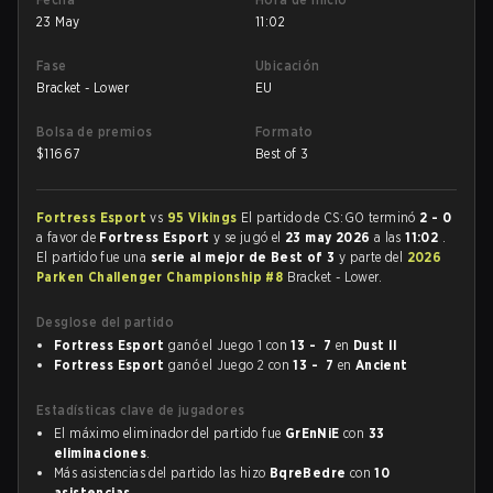
23 May
11:02
Fase
Ubicación
Bracket - Lower
EU
Bolsa de premios
Formato
$
11667
Best of 3
Fortress Esport
vs
95 Vikings
El partido de CS:GO terminó
2 - 0
a favor de
Fortress Esport
y se jugó el
23 may 2026
a las
11:02
.
El partido fue una
serie al mejor de Best of 3
y parte del
2026
Parken Challenger Championship #8
Bracket - Lower.
Desglose del partido
Fortress Esport
ganó el Juego 1 con
13 - 7
en
Dust II
Fortress Esport
ganó el Juego 2 con
13 - 7
en
Ancient
Estadísticas clave de jugadores
El máximo eliminador del partido fue
GrEnNiE
con
33
eliminaciones
.
Más asistencias del partido las hizo
BqreBedre
con
10
asistencias
.