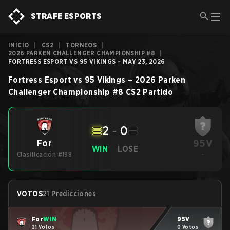
STRAFE ESPORTS
INICIO
|
CS2
|
TORNEOS
|
2026 PARKEN CHALLENGER CHAMPIONSHIP #8
|
FORTRESS ESPORT VS 95 VIKINGS - MAY 23, 2026
Fortress Esport
vs
95 Vikings
–
2026 Parken
Challenger Championship #8
CS2
Partido
2
-
0
95V
For
WIN
LOSE
Clasificación #198
-
VOTOS
21 Predicciones
For
WIN
95V
21 Votos
0 Votos