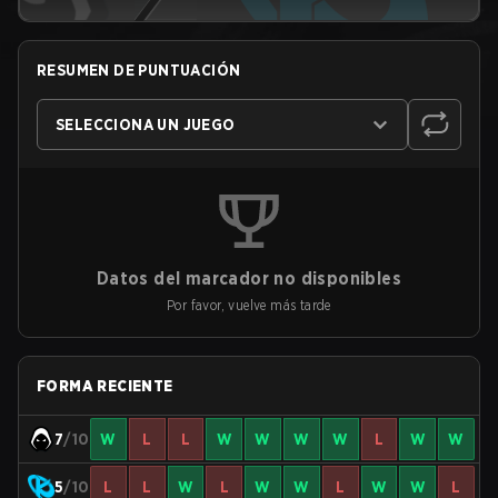
RESUMEN DE PUNTUACIÓN
SELECCIONA UN JUEGO
Datos del marcador no disponibles
Por favor, vuelve más tarde
FORMA RECIENTE
7
/10
W
L
L
W
W
W
W
L
W
W
5
/10
L
L
W
L
W
W
L
W
W
L