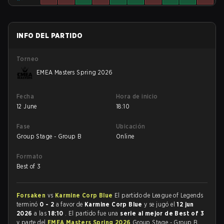
INFO DEL PARTIDO
Torneo
EMEA Masters Spring 2026
Fecha
Hora de inicio
12 June
18:10
Fase
Ubicación
Group Stage - Group B
Online
Formato
Best of 3
Forsaken
vs
Karmine Corp Blue
El partido de League of Legends
terminó
0 - 2
a favor de
Karmine Corp Blue
y se jugó el
12 jun
2026
a las
18:10
. El partido fue una
serie al mejor de Best of 3
y parte del
EMEA Masters Spring 2026
Group Stage - Group B.