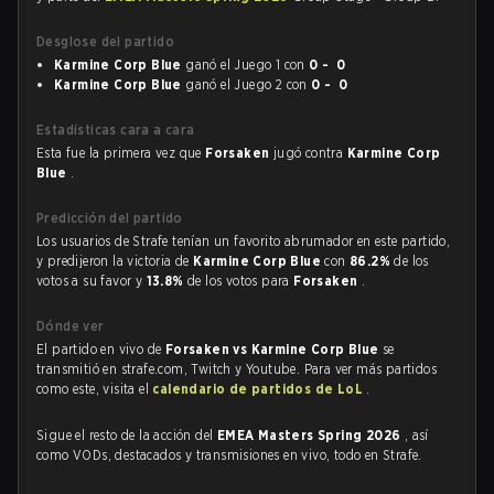
Desglose del partido
Karmine Corp Blue
ganó el Juego 1 con
0 - 0
Karmine Corp Blue
ganó el Juego 2 con
0 - 0
Estadísticas cara a cara
Esta fue la primera vez que
Forsaken
jugó contra
Karmine Corp
Blue
.
Predicción del partido
Los usuarios de Strafe tenían un favorito abrumador en este partido,
y predijeron la victoria de
Karmine Corp Blue
con
86.2%
de los
votos a su favor y
13.8%
de los votos para
Forsaken
.
Dónde ver
El partido en vivo de
Forsaken vs Karmine Corp Blue
se
transmitió en strafe.com, Twitch y Youtube. Para ver más partidos
como este, visita el
calendario de partidos de LoL
.
Sigue el resto de la acción del
EMEA Masters Spring 2026
, así
como VODs, destacados y transmisiones en vivo, todo en Strafe.