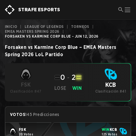
STRAFE ESPORTS
INICIO
|
LEAGUE OF LEGENDS
|
TORNEOS
|
EMEA MASTERS SPRING 2026
|
FORSAKEN VS KARMINE CORP BLUE - JUN 12, 2026
Forsaken
vs
Karmine Corp Blue
–
EMEA Masters
Spring 2026
LoL
Partido
0
-
2
KCB
FSK
LOSE
WIN
Clasificación #47
Clasificación #41
VOTOS
145 Predicciones
FSK
WIN
KCB
20 Votos
125 Votos