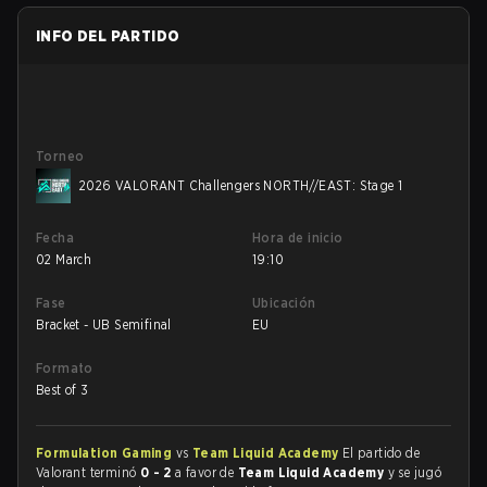
INFO DEL PARTIDO
Torneo
2026 VALORANT Challengers NORTH//EAST: Stage 1
Fecha
Hora de inicio
02 March
19:10
Fase
Ubicación
Bracket - UB Semifinal
EU
Formato
Best of 3
Formulation Gaming
vs
Team Liquid Academy
El partido de
Valorant terminó
0 - 2
a favor de
Team Liquid Academy
y se jugó