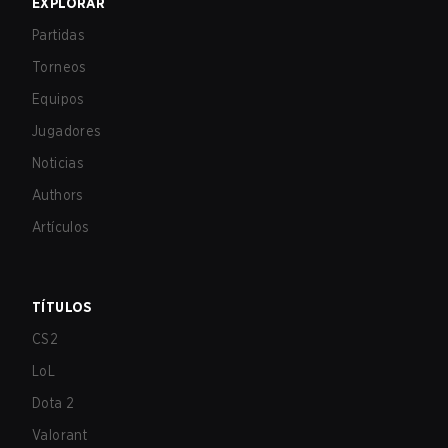
EXPLORAR
Partidas
Torneos
Equipos
Jugadores
Noticias
Authors
Artículos
TÍTULOS
CS2
LoL
Dota 2
Valorant