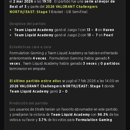
el
2 mar 2026
a las
19:10
. El partido fue una
serie al mejor de
Best of 3
y parte del
2026 VALORANT Challengers
NORTH//EAST: Stage 1
Bracket - UB Semifinal.
Desglose del partido
Team Liquid Academy
ganó el Juego 1 con
13 - 8
en
Haven
Team Liquid Academy
ganó el Juego 2 con
13 - 7
en
Pearl
Estadísticas cara a cara
Formulation Gaming y Team Liquid Academy se habían enfrentado
anteriormente
4 veces
. Formulation Gaming había ganado
1
veces
, Team Liquid Academy había ganado
3 veces
y
0 partidos
terminaron en empate.
El último partido entre ellos
se jugó el 7 feb 2026 a las 14:00 en
2026 VALORANT Challengers NORTH//EAST: Stage 1
donde
Team Liquid Academy
ganó
2 - 0
.
Predicción del partido
Los usuarios de Strafe tenían un favorito abrumador en este partido,
y predijeron la victoria de
Team Liquid Academy
con
96.3%
de los
votos a su favor y
3.7%
de los votos para
Formulation Gaming
.