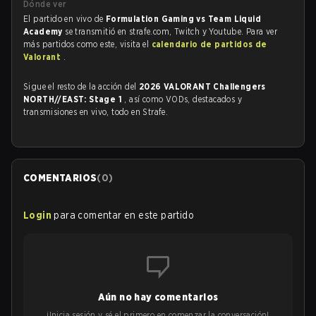
Dónde ver
El partido en vivo de
Formulation Gaming vs Team Liquid
Academy
se transmitió en strafe.com, Twitch y Youtube. Para ver
más partidos como este, visita el
calendario de partidos de
Valorant
.
Sigue el resto de la acción del
2026 VALORANT Challengers
NORTH//EAST: Stage 1
, así como VODs, destacados y
transmisiones en vivo, todo en Strafe.
COMENTARIOS
(
0
)
Login
para comentar en este partido
Aún no hay comentarios
¡Inicia sesión y sé el primero en comenzar la conversación!