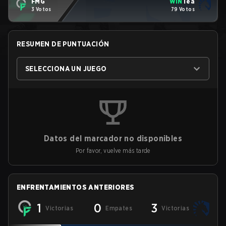
FMG
WIN
Tea
3 Votos
79 Votos
RESUMEN DE PUNTUACIÓN
SELECCIONA UN JUEGO
Datos del marcador no disponibles
Por favor, vuelve más tarde
ENFRENTAMIENTOS ANTERIORES
1
0
3
Victorias
Empates
Victorias