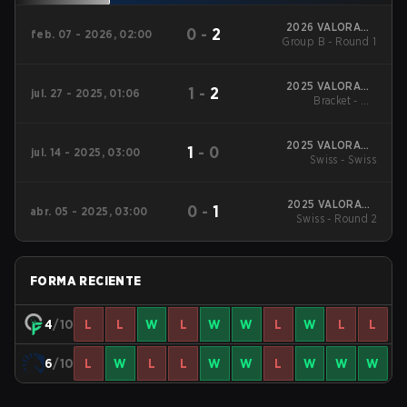
2026 VALORANT
0
-
2
feb. 07 - 2026, 02:00
Group B - Round 1
Challengers
NORTH//EAST: Stage 1
2025 VALORANT
1
-
2
jul. 27 - 2025, 01:06
Challengers
Bracket - UB
NORTH//EAST: Stage
Quarterfinal
3
2025 VALORANT
1
-
0
jul. 14 - 2025, 03:00
Swiss - Swiss
Challengers
NORTH//EAST: Stage
3
2025 VALORANT
0
-
1
abr. 05 - 2025, 03:00
Swiss - Round 2
Challengers
NORTH//EAST: Stage
2
FORMA RECIENTE
4
/10
L
L
W
L
W
W
L
W
L
L
6
/10
L
W
L
L
W
W
L
W
W
W