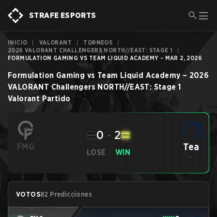
STRAFE ESPORTS
INICIO
|
VALORANT
|
TORNEOS
|
2026 VALORANT CHALLENGERS NORTH//EAST: STAGE 1
|
FORMULATION GAMING VS TEAM LIQUID ACADEMY - MAR 2, 2026
Formulation Gaming
vs
Team Liquid Academy
–
2026
VALORANT Challengers NORTH//EAST: Stage 1
Valorant
Partido
0
-
2
Tea
FMG
LOSE
WIN
-
-
VOTOS
82 Predicciones