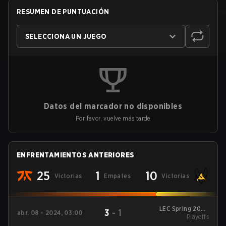
RESUMEN DE PUNTUACIÓN
SELECCIONA UN JUEGO
Datos del marcador no disponibles
Por favor, vuelve más tarde
ENFRENTAMIENTOS ANTERIORES
25
1
10
Victorias
Empates
Victorias
LEC Spring 2024
3
-
1
abr. 08 - 2024, 03:00
Playoffs
Playoffs