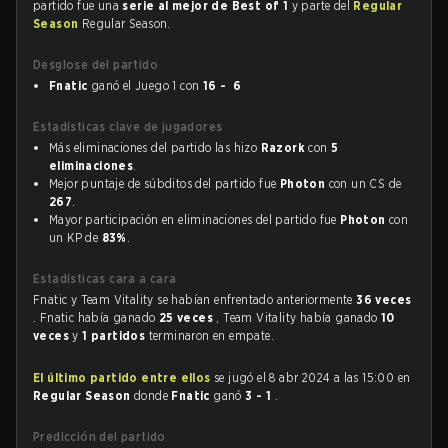
partido fue una
serie al mejor de Best of 1
y parte del
Regular
Season
Regular Season.
Desglose del partido
Fnatic
ganó el Juego 1 con
16 - 6
Estadísticas clave de jugadores
Más eliminaciones del partido las hizo
Razork
con
5
eliminaciones
.
Mejor puntaje de súbditos del partido fue
Photon
con un CS de
267
.
Mayor participación en eliminaciones del partido fue
Photon
con
un KP de
83%
.
Estadísticas cara a cara
Fnatic y Team Vitality se habían enfrentado anteriormente
36 veces
. Fnatic había ganado
25 veces
, Team Vitality había ganado
10
veces
y
1 partidos
terminaron en empate.
El último partido entre ellos
se jugó el 8 abr 2024 a las 15:00 en
Regular Season
donde
Fnatic
ganó
3 - 1
.
Predicción del partido