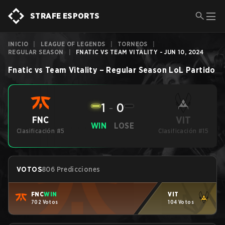
STRAFE ESPORTS
INICIO
|
LEAGUE OF LEGENDS
|
TORNEOS
|
REGULAR SEASON
|
FNATIC VS TEAM VITALITY - JUN 10, 2024
Fnatic
vs
Team Vitality
–
Regular Season
LoL
Partido
1
-
0
VIT
FNC
WIN
LOSE
Clasificación #5
Clasificación #15
VOTOS
806 Predicciones
FNC
WIN
VIT
702 Votos
104 Votos