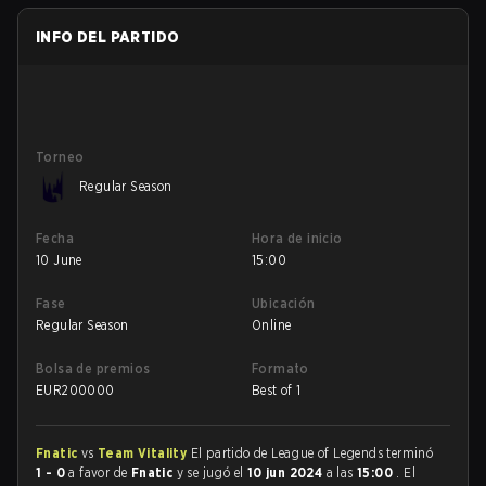
INFO DEL PARTIDO
Torneo
Regular Season
Fecha
Hora de inicio
10 June
15:00
Fase
Ubicación
Regular Season
Online
Bolsa de premios
Formato
EUR
200000
Best of 1
Fnatic
vs
Team Vitality
El partido de League of Legends terminó
1 - 0
a favor de
Fnatic
y se jugó el
10 jun 2024
a las
15:00
. El