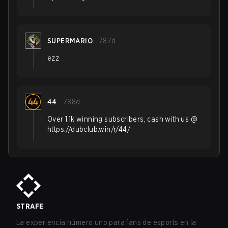
SUPERMARIO
787d
ezz
44
788d
Over 1.1k winning subscribers, cash with us @
https://dubclub.win/r/44/
STRAFE
La experiencia número uno para fans de esports en la