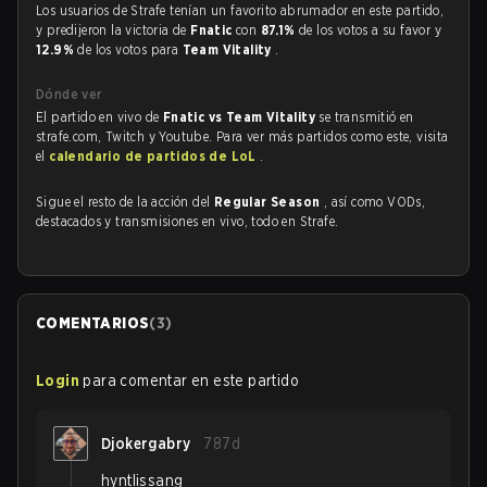
Los usuarios de Strafe tenían un favorito abrumador en este partido,
y predijeron la victoria de
Fnatic
con
87.1%
de los votos a su favor y
12.9%
de los votos para
Team Vitality
.
Dónde ver
El partido en vivo de
Fnatic vs Team Vitality
se transmitió en
strafe.com, Twitch y Youtube. Para ver más partidos como este, visita
el
calendario de partidos de LoL
.
Sigue el resto de la acción del
Regular Season
, así como VODs,
destacados y transmisiones en vivo, todo en Strafe.
COMENTARIOS
(
3
)
Login
para comentar en este partido
Djokergabry
787d
hyntlissang