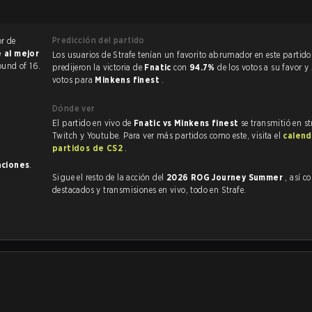
Predicción del partido
or de
e al mejor
Los usuarios de Strafe tenían un favorito abrumador en este partido, y
ound of 16.
predijeron la victoria de
Fnatic
con
94.7%
de los votos a su favor y
votos para
Minkens finest
.
Dónde ver
El partido en vivo de
Fnatic vs Minkens finest
se transmitió en s
Twitch y Youtube. Para ver más partidos como este, visita el
calend
partidos de CS2
.
aciones
.
Sigue el resto de la acción del
2026 ROG Journey Summer
, así como
destacados y transmisiones en vivo, todo en Strafe.