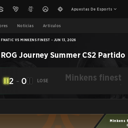
Apuestas De Esports
ores
Noticias
Artículos
FNATIC VS MINKENS FINEST - JUN 13, 2026
 ROG Journey Summer
CS2
Partido
Minkens finest
2
-
0
LOSE
-
Minkens 