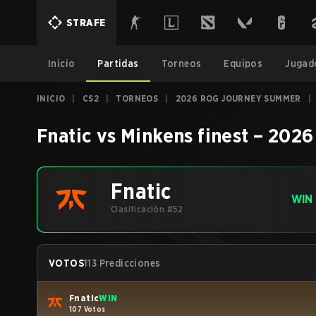
STRAFE
Inicio
Partidas
Torneos
Equipos
Jugad
INICIO
|
CS2
|
TORNEOS
|
2026 ROG JOURNEY SUMMER
|
Fnatic
vs
Minkens finest
–
2026
Fnatic
WIN
Clasificación #52
VOTOS
113 Predicciones
Fnatic
WIN
107 Votos