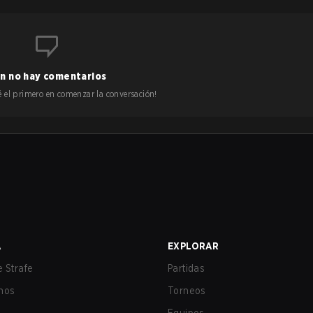
n no hay comentarios
 sé el primero en comenzar la conversación!
A
EXPLORAR
 Strafe
Partidas
nos
Torneos