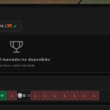
ME 2
l marcador no disponibles
or favor, vuelve más tarde
W
L
0
/10
L
L
L
L
L
L
L