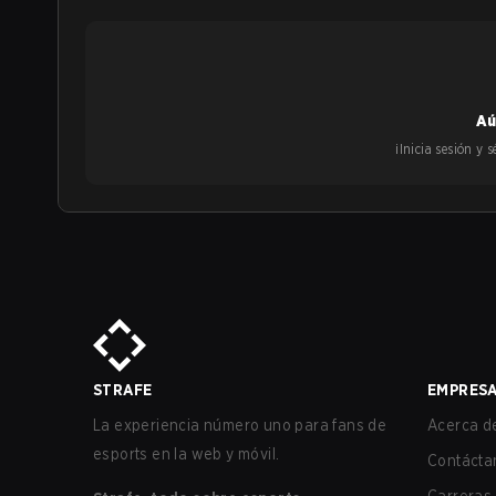
Aú
¡Inicia sesión y
STRAFE
EMPRES
La experiencia número uno para fans de
Acerca de
esports en la web y móvil.
Contácta