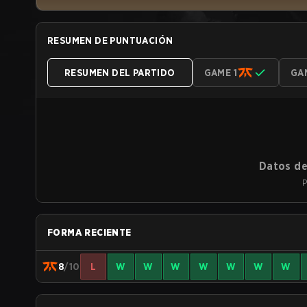
RESUMEN DE PUNTUACIÓN
RESUMEN DEL PARTIDO
GAME 1
GA
Datos de
P
FORMA RECIENTE
8
/10
L
W
W
W
W
W
W
W