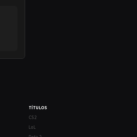
TÍTULOS
CS2
LoL