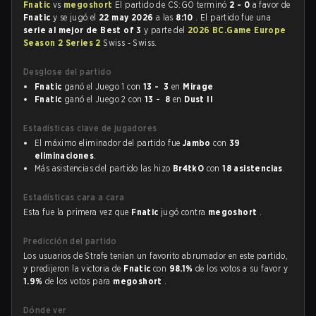
Fnatic
vs
megoshort
El partido de CS:GO terminó
2 - 0
a favor de
Fnatic
y se jugó el
22 may 2026
a las
8:10
. El partido fue una
serie al mejor de Best of 3
y parte del
2026 BC.Game Europe
Season 2 Series 2
Swiss - Swiss.
Desglose del partido
Fnatic
ganó el Juego 1 con
13 - 3
en
Mirage
Fnatic
ganó el Juego 2 con
13 - 8
en
Dust II
Estadísticas clave de jugadores
El máximo eliminador del partido fue
Jambo
con
39
eliminaciones
.
Más asistencias del partido las hizo
Br4tkO
con
18 asistencias
.
Estadísticas cara a cara
Esta fue la primera vez que
Fnatic
jugó contra
megoshort
.
Predicción del partido
Los usuarios de Strafe tenían un favorito abrumador en este partido,
y predijeron la victoria de
Fnatic
con
98.1%
de los votos a su favor y
1.9%
de los votos para
megoshort
.
Dónde ver