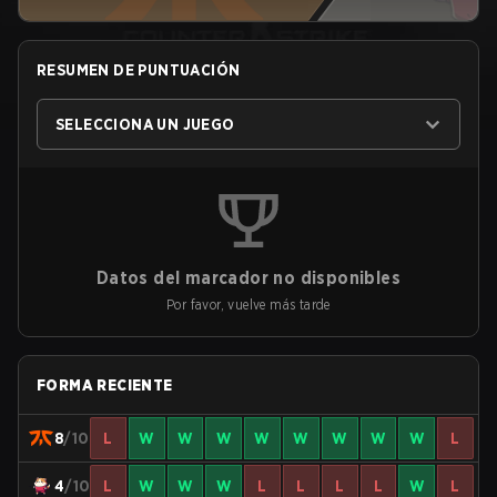
RESUMEN DE PUNTUACIÓN
SELECCIONA UN JUEGO
Datos del marcador no disponibles
Por favor, vuelve más tarde
FORMA RECIENTE
8
/10
L
W
W
W
W
W
W
W
W
L
4
/10
L
W
W
W
L
L
L
L
W
L