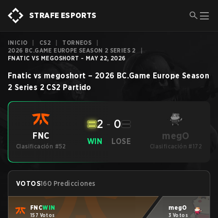
STRAFE ESPORTS
INICIO
|
CS2
|
TORNEOS
|
2026 BC.GAME EUROPE SEASON 2 SERIES 2
|
FNATIC VS MEGOSHORT - MAY 22, 2026
Fnatic
vs
megoshort
–
2026 BC.Game Europe Season
2 Series 2
CS2
Partido
2
-
0
megO
FNC
WIN
LOSE
Clasificación #52
Clasificación #172
VOTOS
160 Predicciones
FNC
WIN
megO
157 Votos
3 Votos