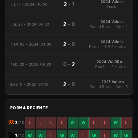
2024 Valorant
2
-
1
jul. 15 - 2024, 06:50
Champions Tour
Bracket - UB
EMEA Stage 2
Quarterfinal
2024 Valorant
2
-
0
jun. 28 - 2024, 06:32
Round Robin - Week 2
Champions Tour
EMEA Stage 2
2024 Valorant
2
-
0
may. 09 - 2024, 03:00
Bracket - UB Semifinal
Champions Tour
EMEA Stage 1
2024 VALORANT
0
-
2
feb. 29 - 2024, 06:20
Bracket - Semifinal
Champions Tour:
EMEA KICK-OFF
2023 Valorant
2
-
0
may. 11 - 2023, 07:15
Round Robin - Week 3
Champions Tour:
EMEA League
FORMA RECIENTE
3
/10
L
L
L
L
W
W
L
L
W
L
7
/10
W
W
L
W
W
L
W
L
W
W