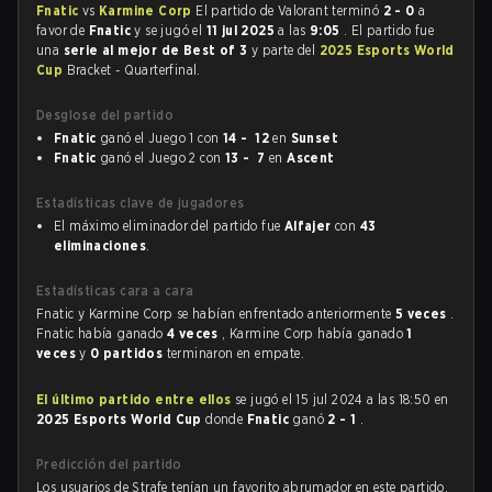
Fnatic
vs
Karmine Corp
El partido de Valorant terminó
2 - 0
a
favor de
Fnatic
y se jugó el
11 jul 2025
a las
9:05
. El partido fue
una
serie al mejor de Best of 3
y parte del
2025 Esports World
Cup
Bracket - Quarterfinal.
Desglose del partido
Fnatic
ganó el Juego 1 con
14 - 12
en
Sunset
Fnatic
ganó el Juego 2 con
13 - 7
en
Ascent
Estadísticas clave de jugadores
El máximo eliminador del partido fue
Alfajer
con
43
eliminaciones
.
Estadísticas cara a cara
Fnatic y Karmine Corp se habían enfrentado anteriormente
5 veces
.
Fnatic había ganado
4 veces
, Karmine Corp había ganado
1
veces
y
0 partidos
terminaron en empate.
El último partido entre ellos
se jugó el 15 jul 2024 a las 18:50 en
2025 Esports World Cup
donde
Fnatic
ganó
2 - 1
.
Predicción del partido
Los usuarios de Strafe tenían un favorito abrumador en este partido,