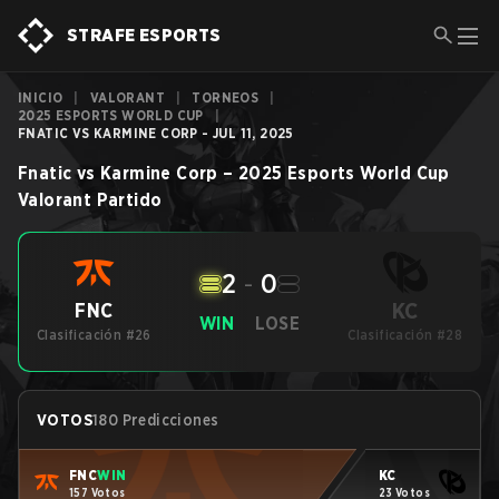
STRAFE ESPORTS
INICIO
|
VALORANT
|
TORNEOS
|
2025 ESPORTS WORLD CUP
|
FNATIC VS KARMINE CORP - JUL 11, 2025
Fnatic
vs
Karmine Corp
–
2025 Esports World Cup
Valorant
Partido
2
-
0
KC
FNC
WIN
LOSE
Clasificación #26
Clasificación #28
VOTOS
180 Predicciones
FNC
WIN
KC
157 Votos
23 Votos