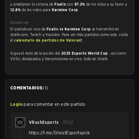
y predijeron la victoria de
Fnatic
con
87.2%
de los votos a su favor y
12.8%
de los votos para
Karmine Corp
.
Dónde ver
El partido en vivo de
Fnatic vs Karmine Corp
se transmitió en
strafe.com, Twitch y Youtube. Para ver más partidos como este, visita
el
calendario de partidos de Valorant
.
Sigue el resto de la acción del
2025 Esports World Cup
, así como
VODs, destacados y transmisiones en vivo, todo en Strafe.
COMENTARIOS
(
1
)
Login
para comentar en este partido
VRushEsports
392d
https://t.me/GhostEsportspick