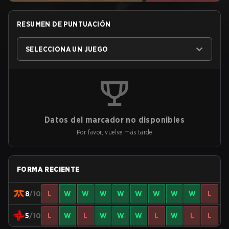
RESUMEN DE PUNTUACIÓN
SELECCIONA UN JUEGO
Datos del marcador no disponibles
Por favor, vuelve más tarde
FORMA RECIENTE
8
/10
L
W
W
W
W
W
W
W
W
L
5
/10
L
W
L
W
W
W
L
W
L
L