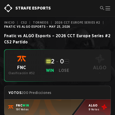
STRAFE ESPORTS
INICIO
|
CS2
|
TORNEOS
|
2026 CCT EUROPE SERIES #2
|
FNATIC VS ALGO ESPORTS - MAY 23, 2026
Fnatic
vs
ALGO Esports
–
2026 CCT Europe Series #2
CS2
Partido
2
-
0
ALGO
FNC
WIN
LOSE
Clasificación #52
-
VOTOS
200 Predicciones
FNC
WIN
ALGO
191 Votos
9 Votos