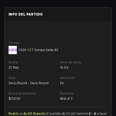
INFO DEL PARTIDO
Torneo
2026 CCT Europe Series #2
Fecha
Hora de inicio
23 May
16:59
Fase
Ubicación
Swiss Round - Swiss Round
EU
Bolsa de premios
Formato
$
25000
Best of 3
Fnatic
vs
ALGO Esports
El partido de CS:GO terminó
2 - 0
a favor