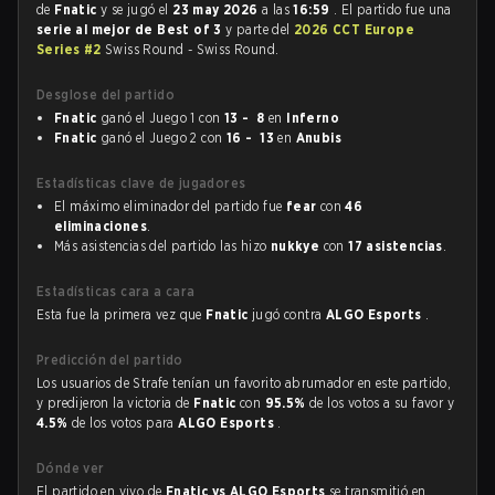
de
Fnatic
y se jugó el
23 may 2026
a las
16:59
. El partido fue una
serie al mejor de Best of 3
y parte del
2026 CCT Europe
Series #2
Swiss Round - Swiss Round.
Desglose del partido
Fnatic
ganó el Juego 1 con
13 - 8
en
Inferno
Fnatic
ganó el Juego 2 con
16 - 13
en
Anubis
Estadísticas clave de jugadores
El máximo eliminador del partido fue
fear
con
46
eliminaciones
.
Más asistencias del partido las hizo
nukkye
con
17 asistencias
.
Estadísticas cara a cara
Esta fue la primera vez que
Fnatic
jugó contra
ALGO Esports
.
Predicción del partido
Los usuarios de Strafe tenían un favorito abrumador en este partido,
y predijeron la victoria de
Fnatic
con
95.5%
de los votos a su favor y
4.5%
de los votos para
ALGO Esports
.
Dónde ver
El partido en vivo de
Fnatic vs ALGO Esports
se transmitió en