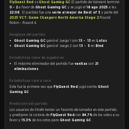
FlyQuest Red
vs
Ghost Gaming GC
El partido de Valorant terminó
0 - 2
a favor de
Ghost Gaming GC
y se jugó el
18 ago 2025
a las
22:08
. El partido fue una
serie al mejor de Best of 3
y parte del
2025 VCT: Game Changers North America Stage 2
Round
Robin - Round 4.
Desglose del partido
Ghost Gaming GC
ganó el Juego 1 con
15 - 13
en
Lotus
Ghost Gaming GC
ganó el Juego 2 con
13 - 5
en
Bind
Estadísticas clave de jugadores
El máximo eliminador del partido fue
vanitas
con
21
eliminaciones
.
Estadísticas cara a cara
Esta fue la primera vez que
FlyQuest Red
jugó contra
Ghost
Gaming GC
.
Predicción del partido
Los usuarios de Strafe tenían un favorito abrumador en este partido,
y predijeron la victoria de
FlyQuest Red
con
84.7%
de los votos a su
favor y
15.3%
de los votos para
Ghost Gaming GC
.