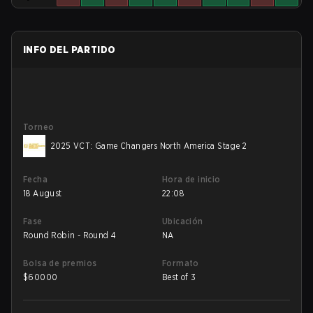
INFO DEL PARTIDO
Torneo
2025 VCT: Game Changers North America Stage 2
Fecha
Hora de inicio
18 August
22:08
Fase
Ubicación
Round Robin - Round 4
NA
Bolsa de premios
Formato
$
60000
Best of 3