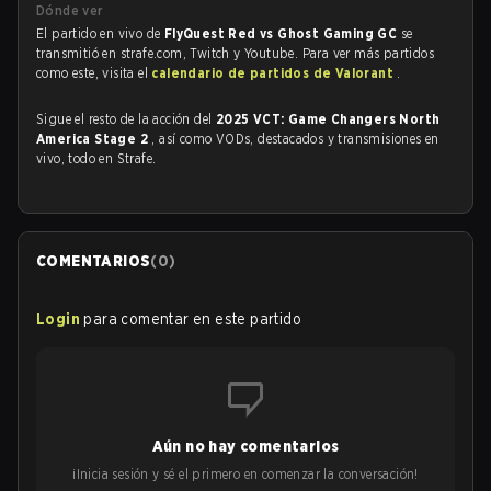
Dónde ver
El partido en vivo de
FlyQuest Red vs Ghost Gaming GC
se
transmitió en strafe.com, Twitch y Youtube. Para ver más partidos
como este, visita el
calendario de partidos de Valorant
.
Sigue el resto de la acción del
2025 VCT: Game Changers North
America Stage 2
, así como VODs, destacados y transmisiones en
vivo, todo en Strafe.
COMENTARIOS
(
0
)
Login
para comentar en este partido
Aún no hay comentarios
¡Inicia sesión y sé el primero en comenzar la conversación!