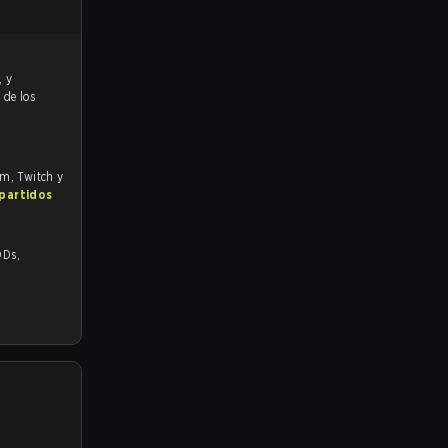
%
de los
om, Twitch y
 partidos