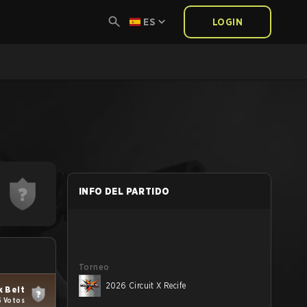
ES
LOGIN
INFO DEL PARTIDO
Torneo
2026 Circuit X Recife
k Belt
5 Votos