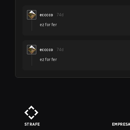
ecccco
74d
ez for fer
ecccco
74d
ez for fer
STRAFE
EMPRES