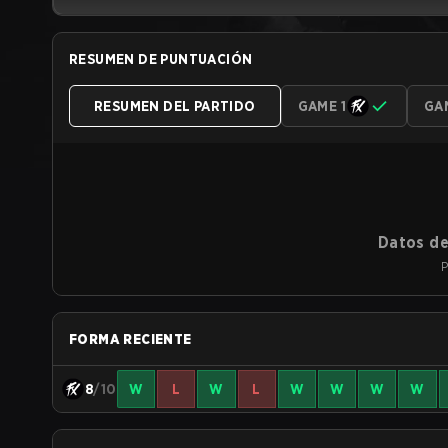
RESUMEN DE PUNTUACIÓN
RESUMEN DEL PARTIDO
GAME 1
GA
Datos de
P
FORMA RECIENTE
8
/10
W
L
W
L
W
W
W
W