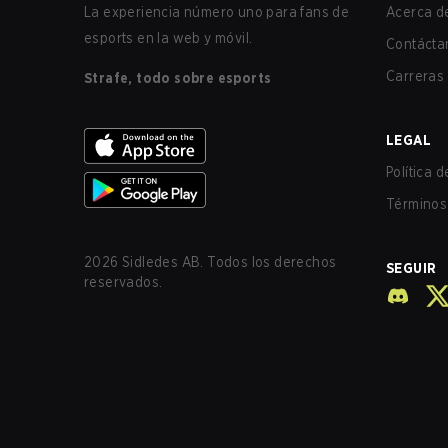
La experiencia número uno para fans de
Acerca de
esports en la web y móvil.
Contácta
Carreras
Strafe, todo sobre esports
LEGAL
Política 
Términos 
2026
Sidledes AB. Todos los derechos
SEGUIR
reservados.