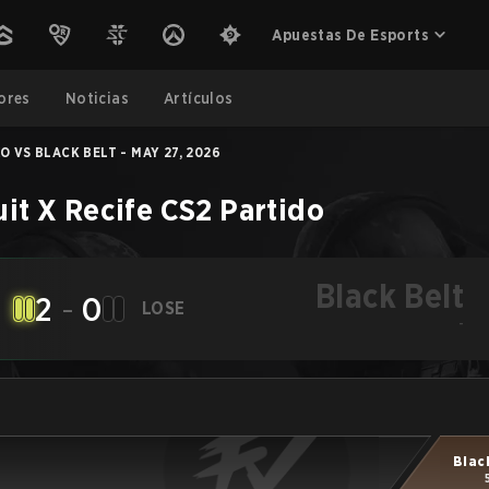
Apuestas De Esports
ores
Noticias
Artículos
O VS BLACK BELT - MAY 27, 2026
it X Recife
CS2
Partido
Black Belt
2
-
0
LOSE
-
Blac