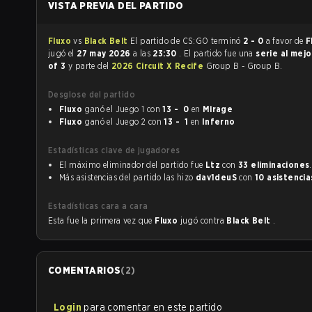
VISTA PREVIA DEL PARTIDO
Fluxo
vs
Black Belt
El partido de CS:GO terminó
2 - 0
a favor de
F
jugó el
27 may 2026
a las
23:30
. El partido fue una
serie al mej
of 3
y parte del
2026 Circuit X Recife
Group B - Group B.
Desglose del partido
Fluxo
ganó el Juego 1 con
13 - 0
en
Mirage
Fluxo
ganó el Juego 2 con
13 - 1
en
Inferno
Estadísticas clave de jugadores
El máximo eliminador del partido fue
Ltz
con
33 eliminaciones
.
Más asistencias del partido las hizo
dav1deuS
con
10 asistencia
Estadísticas cara a cara
Esta fue la primera vez que
Fluxo
jugó contra
Black Belt
.
COMENTARIOS
(
2
)
Login
para comentar en este partido