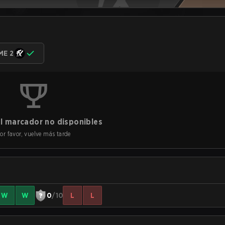
ME 2
l marcador no disponibles
or favor, vuelve más tarde
W
W
0
/10
L
L