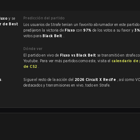
Predicción del partido
luxo
y se
or de Best
Los usuarios de Strafe tenían un favorito abrumador en este partido, y
predijeron la victoria de
Fluxo
con
97%
de los votos a su favor y
3
votos para
Black Belt
.
Dónde ver
El partido en vivo de
Fluxo vs Black Belt
se transmitió en strafe.c
Youtube. Para ver más partidos como este, visita el
calendario de
de CS2
.
s
.
Sigue el resto de la acción del
2026 Circuit X Recife
, así como VODs,
destacados y transmisiones en vivo, todo en Strafe.