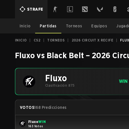
STRAFE
Inicio
Partidas
Torneos
Equipos
Jugad
INICIO
|
CS2
|
TORNEOS
|
2026 CIRCUIT X RECIFE
|
FLUX
Fluxo
vs
Black Belt
–
2026 Circu
Fluxo
WIN
Clasificación #75
VOTOS
168 Predicciones
Fluxo
WIN
163 Votos