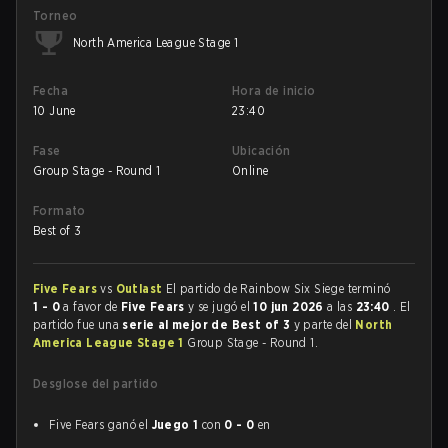
Torneo
North America League Stage 1
Fecha
Hora de inicio
10 June
23:40
Fase
Ubicación
Group Stage - Round 1
Online
Formato
Best of 3
Five Fears
vs
Outlast
El partido de Rainbow Six Siege terminó
1 - 0
a favor de
Five Fears
y se jugó el
10 jun 2026
a las
23:40
. El
partido fue una
serie al mejor de Best of 3
y parte del
North
America League Stage 1
Group Stage - Round 1.
Desglose del partido
Five Fears ganó el
Juego 1
con
0 - 0
en