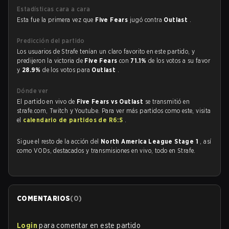
Estadísticas cara a cara
Esta fue la primera vez que
Five Fears
jugó contra
Outlast
.
Predicción del partido
Los usuarios de Strafe tenían un claro favorito en este partido, y
predijeron la victoria de
Five Fears
con
71.1%
de los votos a su favor
y
28.9%
de los votos para
Outlast
.
Dónde ver
El partido en vivo de
Five Fears vs Outlast
se transmitió en
strafe.com, Twitch y Youtube. Para ver más partidos como este, visita
el
calendario de partidos de R6:S
.
Sigue el resto de la acción del
North America League Stage 1
, así
como VODs, destacados y transmisiones en vivo, todo en Strafe.
COMENTARIOS
(
0
)
Login
para comentar en este partido