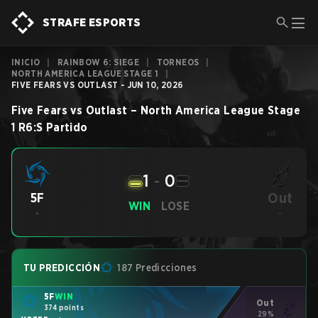
STRAFE ESPORTS
INICIO
|
RAINBOW 6: SIEGE
|
TORNEOS
|
NORTH AMERICA LEAGUE STAGE 1
|
FIVE FEARS VS OUTLAST - JUN 10, 2026
Five Fears
vs
Outlast
–
North America League Stage
1
R6:S
Partido
1
-
0
Out
5F
WIN
LOSE
-
-
TU PREDICCIÓN
187 Predicciones
5F
WIN
Out
374 points
29%