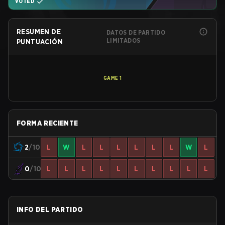
VOTED
RESUMEN DE
DATOS DE PARTIDO
LIMITADOS
PUNTUACIÓN
GAME
1
FORMA RECIENTE
2
/10
L
W
L
L
L
L
L
L
W
L
0
/10
L
L
L
L
L
L
L
L
L
L
INFO DEL PARTIDO