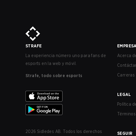
STRAFE
EMPRES
La experiencia número uno para fans de
Acerca de
esports en la web y móvil.
Contácta
Carreras
Strafe, todo sobre esports
LEGAL
Política 
Términos 
2026
Sidledes AB. Todos los derechos
SEGUIR