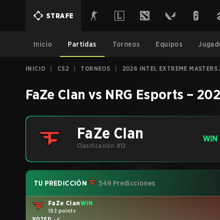
STRAFE
Inicio
Partidas
Torneos
Equipos
Jugad
INICIO
|
CS2
|
TORNEOS
|
2026 INTEL EXTREME MASTERS
FaZe Clan
vs
NRG Esports
–
202
FaZe Clan
WIN
Clasificación #12
TU PREDICCIÓN
549 Predicciones
FaZe Clan
WIN
192 points
VOTED