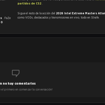
partidos de CS2
.
Sigue el resto de la acción del
2026 Intel Extreme Masters Atla
como VODs, destacados y transmisiones en vivo, todo en Strafe.
es
. FaZe
y
0
n no hay comentarios
 sé el primero en comenzar la conversación!