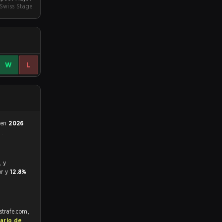
Swiss Stage
W
L
0 en
2026
0
.
or y
12.8%
strafe.com,
ario de