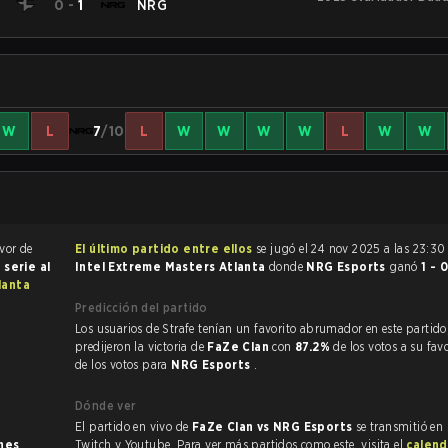
e
0
-
1
NRG
W
L
7
/10
L
W
W
W
W
L
W
W
avor de
El último partido entre ellos
se jugó el 24 nov 2025 a las 23:3
a
serie al
Intel Extreme Masters Atlanta
donde
NRG Esports
ganó
1 - 
lanta
Predicción del partido
Los usuarios de Strafe tenían un favorito abrumador en este partido, y
predijeron la victoria de
FaZe Clan
con
87.2%
de los votos a su fav
de los votos para
NRG Esports
.
Dónde ver
El partido en vivo de
FaZe Clan vs NRG Esports
se transmitió en 
ones
.
Twitch y Youtube. Para ver más partidos como este, visita el
calend