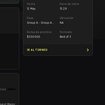
Fecha
Hora de inicio
12 May
15:29
Fase
Ubicación
Group A - Group A
NA
Lower
Bolsa de premios
Formato
$
300000
Best of 3
IR AL TORNEO
orias
pest Major