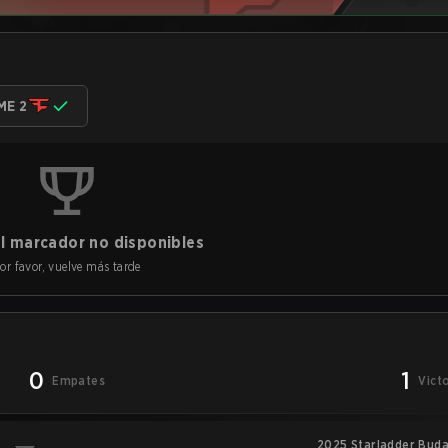
ME 2
l marcador no disponibles
or favor, vuelve más tarde
0
1
Empates
Vict
2025 Starladder Buda