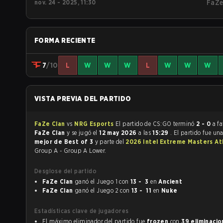
nov. 24 - 2025, 11:30
FaZ
FORMA RECIENTE
7
/10
L
W
W
W
L
W
W
W
VISTA PREVIA DEL PARTIDO
FaZe Clan
vs
NRG Esports
El partido de CS:GO terminó
2 - 0
a f
FaZe Clan
y se jugó el
12 may 2026
a las
15:29
. El partido fue un
mejor de Best of 3
y parte del
2026 Intel Extreme Masters At
Group A - Group A Lower.
Desglose del partido
FaZe Clan
ganó el Juego 1 con
13 - 3
en
Ancient
FaZe Clan
ganó el Juego 2 con
13 - 11
en
Nuke
Estadísticas clave de jugadores
El máximo eliminador del partido fue
frozen
con
39 eliminaci