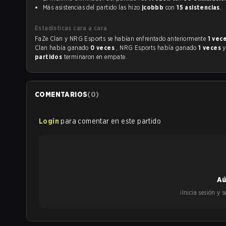
Más asistencias del partido las hizo
jcobbb
con
15 asistencias
.
Estadísticas cara a cara
FaZe Clan y NRG Esports se habían enfrentado anteriormente
1 vec
Clan había ganado
0 veces
, NRG Esports había ganado
1 veces
partidos
terminaron en empate.
COMENTARIOS
(
0
)
Login
para comentar en este partido
Aú
¡Inicia sesión y