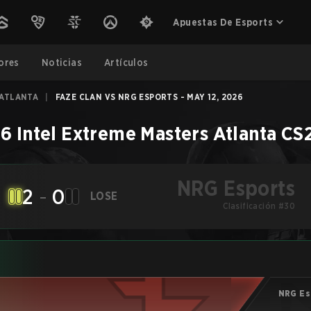
Apuestas De Esports
ores
Noticias
Artículos
 ATLANTA
|
FAZE CLAN VS NRG ESPORTS - MAY 12, 2026
6 Intel Extreme Masters Atlanta
CS
NRG Esports
2
-
0
LOSE
Clasificación #30
NRG Es