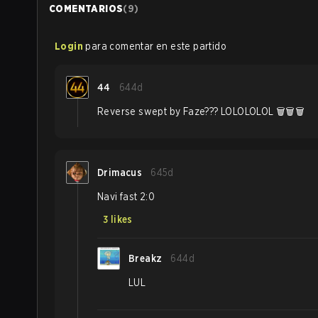
COMENTARIOS
(
9
)
Login
para comentar en este partido
44
644d
Reverse swept by Faze??? LOLOLOLOL 🗑️🗑️🗑️
Drimacus
645d
Navi fast 2:0
3
likes
Breakz
644d
LUL