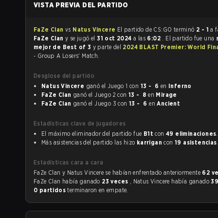
VISTA PREVIA DEL PARTIDO
FaZe Clan
vs
Natus Vincere
El partido de CS:GO terminó
2 - 1
a 
FaZe Clan
y se jugó el
31 oct 2024
a las
6:02
. El partido fue una
mejor de Best of 3
y parte del
2024 BLAST Premier: World Fin
- Group A Losers' Match.
Desglose del partido
Natus Vincere
ganó el Juego 1 con
13 - 6
en
Inferno
FaZe Clan
ganó el Juego 2 con
13 - 8
en
Mirage
FaZe Clan
ganó el Juego 3 con
13 - 6
en
Ancient
Estadísticas clave de jugadores
El máximo eliminador del partido fue
B1t
con
49 eliminaciones
.
Más asistencias del partido las hizo
karrigan
con
19 asistencias
Estadísticas cara a cara
FaZe Clan y Natus Vincere se habían enfrentado anteriormente
62 v
FaZe Clan había ganado
23 veces
, Natus Vincere había ganado
3
0 partidos
terminaron en empate.