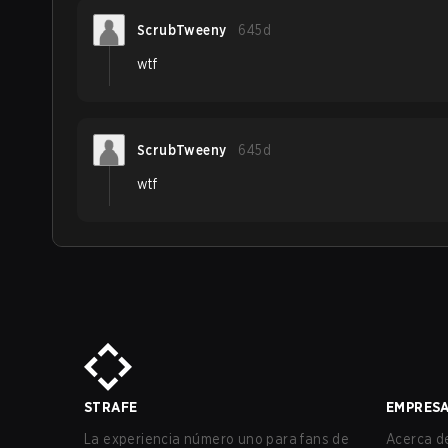
ScrubTweeny
645d
wtf
ScrubTweeny
645d
wtf
STRAFE
EMPRES
La experiencia número uno para fans de
Acerca de