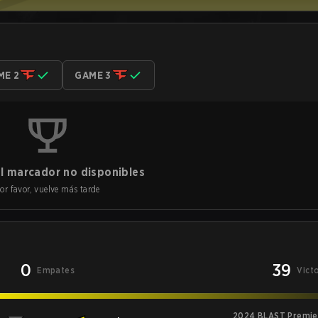
ME 2
GAME 3
l marcador no disponibles
or favor, vuelve más tarde
0
39
Empates
Vict
2024 BLAST Premier: