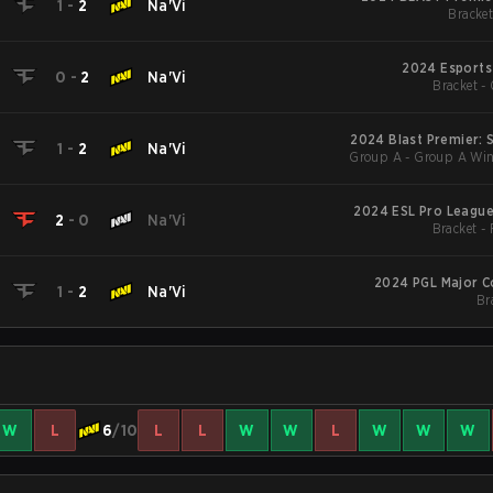
1
-
2
Na'Vi
Bracket
2024 Esports
0
-
2
Na'Vi
Bracket - 
2024 Blast Premier: S
1
-
2
Na'Vi
Group A - Group A Win
2024 ESL Pro League
2
-
0
Na'Vi
Bracket -
2024 PGL Majo
1
-
2
Na'Vi
Br
W
L
6
/10
L
L
W
W
L
W
W
W