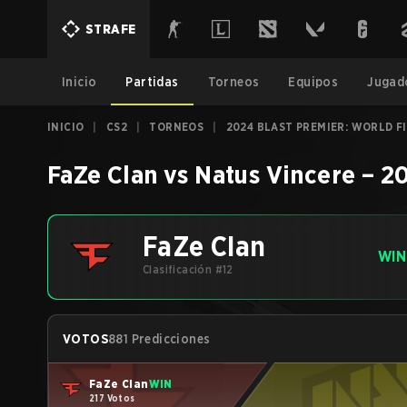
STRAFE
Inicio
Partidas
Torneos
Equipos
Jugad
INICIO
|
CS2
|
TORNEOS
|
2024 BLAST PREMIER: WORLD F
FaZe Clan
vs
Natus Vincere
–
20
FaZe Clan
WIN
Clasificación #12
VOTOS
881 Predicciones
FaZe Clan
WIN
217 Votos