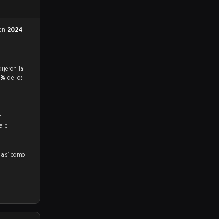
 en
2024
6%
de los
n
a el
, así como