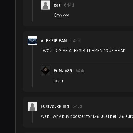
pat
644d
Cryyyyy
ALEKSIB FAN
645d
I WOULD GIVE ALEKSIB TREMENDOUS HEAD
FuMan86
644d
loser
FuglyDuckling
645d
Wait… why buy booster for 12€. Just bet 12€ eur