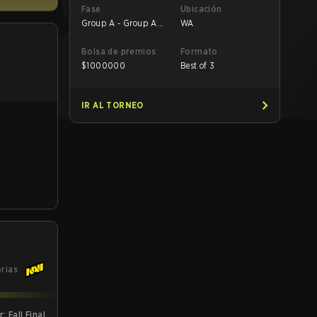
Fase
Ubicación
Group A - Group A
WA
Losers' Match
Bolsa de premios
Formato
$
1000000
Best of 3
IR AL TORNEO
orias
 Fall Final