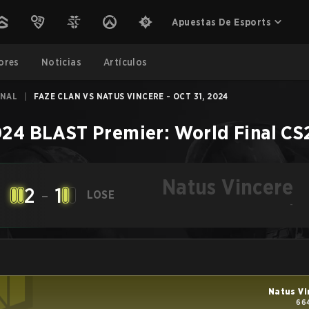
Apuestas De Esports
ores
Noticias
Artículos
INAL
|
FAZE CLAN VS NATUS VINCERE - OCT 31, 2024
24 BLAST Premier: World Final
CS
Natus Vincere
2
-
1
LOSE
-
Natus Vi
664