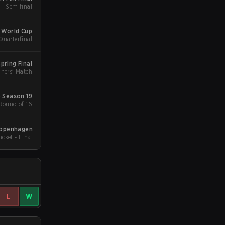
 - Semifinal
 World Cup
Quarterfinal
pring Final
ners' Match
 Season 19
 Round of 16
r Copenhagen
acket - Final
L
W