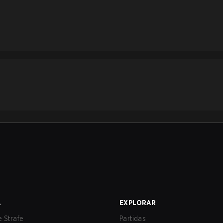
A
EXPLORAR
 Strafe
Partidas