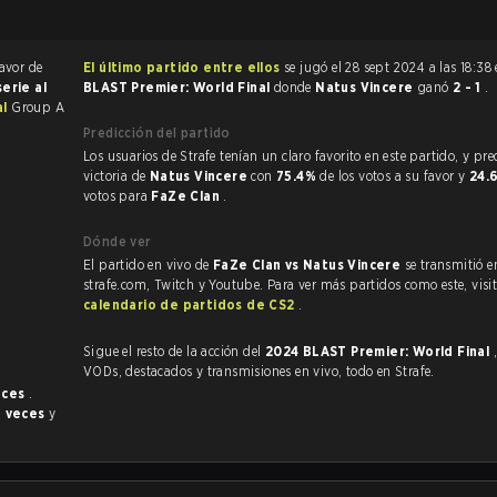
favor de
El último partido entre ellos
se jugó el 28 sept 2024 a las 18:38
serie al
BLAST Premier: World Final
donde
Natus Vincere
ganó
2 - 1
.
al
Group A
Predicción del partido
Los usuarios de Strafe tenían un claro favorito en este partido, y predijeron la
victoria de
Natus Vincere
con
75.4%
de los votos a su favor y
24.
votos para
FaZe Clan
.
Dónde ver
El partido en vivo de
FaZe Clan vs Natus Vincere
se transmitió e
strafe.com, Twitch y Youtube. Para ver más partidos como este, visit
calendario de partidos de CS2
.
.
Sigue el resto de la acción del
2024 BLAST Premier: World Final
VODs, destacados y transmisiones en vivo, todo en Strafe.
eces
.
9 veces
y